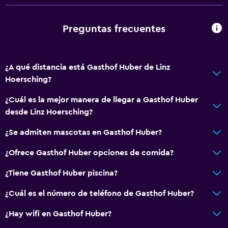
Estacionamiento y transporte
Preguntas frecuentes
Carga de vehículos eléctricos
Estacionamiento gratuito
Estacionamiento privado
¿A qué distancia está Gasthof Huber de Linz
Hoersching?
Sistema de entretenimiento
¿Cuál es la mejor manera de llegar a Gasthof Huber
TV por cable o vía satélite
desde Linz Hoersching?
TV de pantalla plana
¿Se admiten mascotas en Gasthof Huber?
TV
¿Ofrece Gasthof Huber opciones de comida?
Comedor
¿Tiene Gasthof Huber piscina?
Restaurante
¿Cuál es el número de teléfono de Gasthof Huber?
Bar/lounge
¿Hay wifi en Gasthof Huber?
Menús para dietas especiales (bajo petición)