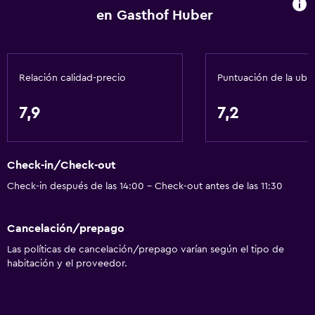
en Gasthof Huber
Baño
Secador de pelo
Relación calidad-precio
Puntuación de la ubi
Aseo
Papel higiénico
7,9
7,2
Ducha
Baño privado
Check-in/Check-out
Accesibilidad y adecuación
Check-in después de las 14:00 - Check-out antes de las 11:30
Habitaciones para no fumadores disponibles
Cancelación/prepago
Mascotas permitidas bajo consulta (pueden aplicar cargos
extra)
Las políticas de cancelación/prepago varían según el tipo de
habitación y el proveedor.
Accesibilidad
Estacionamiento accesible