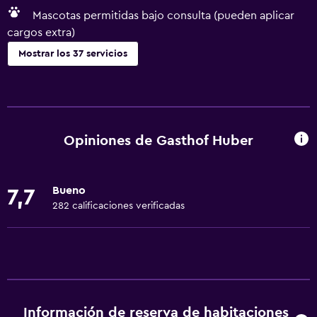
Mascotas permitidas bajo consulta (pueden aplicar
cargos extra)
Mostrar los 37 servicios
Servicios básicos
Wifi gratis
Wifi disponible en todas las instalaciones
Opiniones de Gasthof Huber
Internet
Gel de ducha
Bueno
7,7
Ropa de cama
282 calificaciones verificadas
Toallas
Aire acondicionado
Champú
Calefacción
Información de reserva de habitaciones
Papeleras