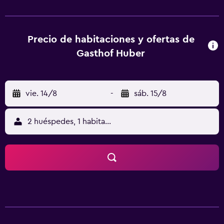
alojamiento disponen de wifi gratis y de baño privado con
ducha y secador de pelo. En Gasthof Huber, cada
habitación cuenta con TV de pantalla plana con canales vía
satélite. Bildungshaus Schloss Puchberg está a 4,6 km del
Precio de habitaciones y ofertas de
alojamiento, y Zoológico de Schmiding está a 10 km. El
Gasthof Huber
aeropuerto (Aeropuerto de Linz) está a 15 km.
vie. 14/8
-
sáb. 15/8
2 huéspedes, 1 habitación