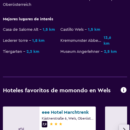
Oberösterreich
General
Habitaciones familiares
Mejores lugares de interés
Casa de Salome Alt
1,5 km
Castillo Wels
1,5 km
Ideal para familias
13,6
Lederer torre
1,8 km
Kremsmunster Abbey
km
Cuna/cama nido disponibles
Tiergarten
2,3 km
Museum Angerlehner
2,5 km
Hoteles favoritos de momondo en Wels
eee Hotel Marchtrenk
Kästnerstraße 6, Wels, Oberösterreich
3 estrellas
7,9