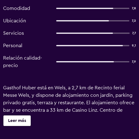
Comodidad
7,8
Ubicación
7,2
Servicios
7,7
Personal
9,1
Relación calidad-
7,9
precio
Gasthof Huber está en Wels, a 2,7 km de Recinto ferial
Messe Wels, y dispone de alojamiento con jardín, parking
privado gratis, terraza y restaurante. El alojamiento ofrece
bar y se encuentra a 33 km de Casino Linz. Centro de
Diseño de Linz está a 33 km de la posada u hostería y
Leer más
Messe Ried, a 48 km. En la posada u hostería, cada
habitación incluye armario. Las habitaciones de este