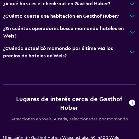
¿A qué hora es el check-out en Gasthof Huber?
Servicios y facilidades
¿Cuánto cuesta una habitación en Gasthof Huber?
Servicio de despertador
¿En cuántos operadores busca momondo hoteles en
Botella de agua
Wels?
Check-in/check-out privado
¿Cuándo actualizó momondo por última vez los
precios de hoteles en Wels?
Aire libre
Terraza/patio
Jardín
Habitación
Lugares de interés cerca de Gasthof
Armario o clóset
Huber
Atracciones en Wels, Austria, seleccionadas por momondo
Zona de trabajo
Fax/fotocopiadora
Ubicación de Gasthof Huber: Wiesenstraße 69, 4600 Wels,