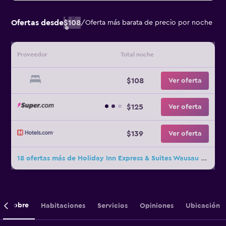
Ofertas desde
$108
/
Oferta más barata de precio por noche
Proveedor
Total noche
$108
Ver oferta
$125
Ver oferta
$139
Ver oferta
18 ofertas más de Holiday Inn Express & Suites Wausau By IHG
Sobre
Habitaciones
Servicios
Opiniones
Ubicación