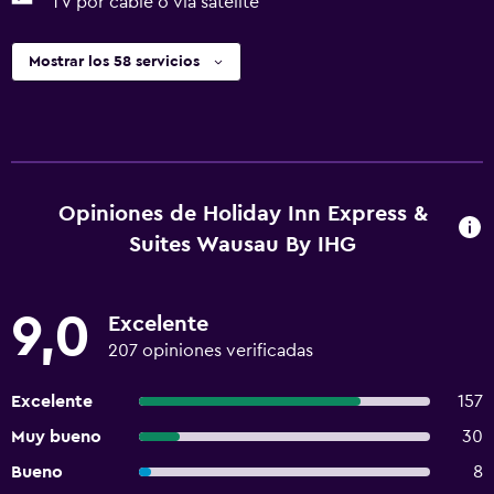
TV por cable o vía satélite
Mostrar los 58 servicios
Opiniones de Holiday Inn Express &
Suites Wausau By IHG
9,0
Excelente
207 opiniones verificadas
Excelente
157
Muy bueno
30
Bueno
8