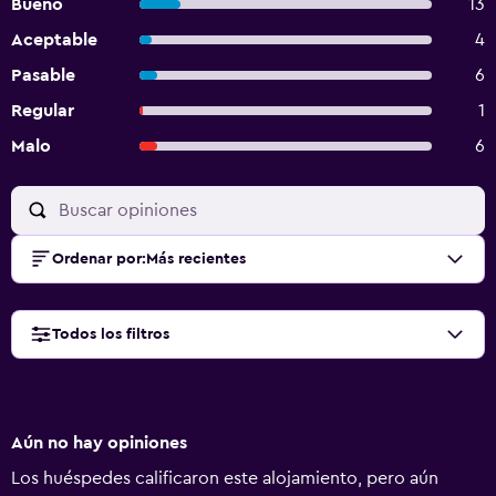
Bueno
13
Aceptable
4
Pasable
6
Regular
1
Malo
6
Ordenar por
:
Más recientes
Todos los filtros
Aún no hay opiniones
Los huéspedes calificaron este alojamiento, pero aún