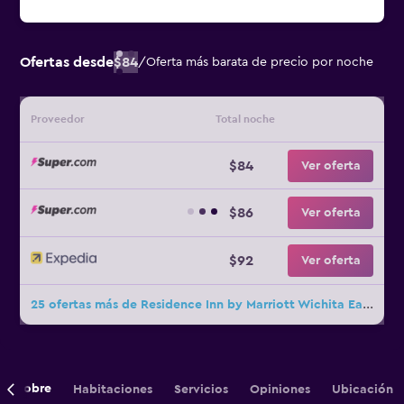
Ofertas desde
$84
/
Oferta más barata de precio por noche
Proveedor
Total noche
$84
Ver oferta
$86
Ver oferta
$92
Ver oferta
25 ofertas más de Residence Inn by Marriott Wichita East at Plazzio
Sobre
Habitaciones
Servicios
Opiniones
Ubicación