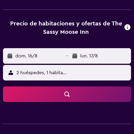
acogedora. Cada mañana los huéspedes pueden empezar
bien el día con un completo desayuno. El Aeropuerto de
Jackson Hole se encuentra a unos 30 minutos
conduciendo. Jackson Hole American Legion Post No 43 y
Precio de habitaciones y ofertas de The
National Museum of Wildlife Art están apenas a un
Sassy Moose Inn
cómodo trayecto en coche del bed & breakfast.
dom. 16/8
-
lun. 17/8
2 huéspedes, 1 habitación