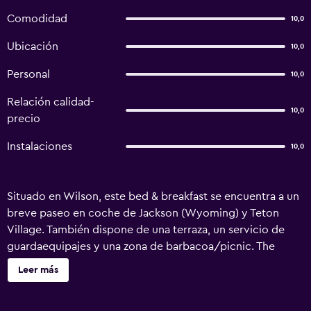
Comodidad
10,0
Ubicación
10,0
Personal
10,0
Relación calidad-
10,0
precio
Instalaciones
10,0
Situado en Wilson, este bed & breakfast se encuentra a un
breve paseo en coche de Jackson (Wyoming) y Teton
Village. También dispone de una terraza, un servicio de
guardaequipajes y una zona de barbacoa/picnic. The
Sassy Moose Inn ofrece 5 habitaciones que se caracterizan
Leer más
por su estilo luminoso y que cuentan con las
comodidades esenciales para que disfrute de una estancia