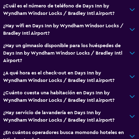
Baño privado
¿Cuál es el número de teléfono de Days Inn by
Wyndham Windsor Locks / Bradley Intl Airport?
Ducha italiana
¿Hay wifi en Days Inn by Wyndham Windsor Locks /
Accesibilidad y adecuación
Bradley Intl Airport?
Accesibilidad
¿Hay un gimnasio disponible para los huéspedes de
Ascensor
Days Inn by Wyndham Windsor Locks / Bradley Intl
Airport?
Estacionamiento accesible
Para no fumadores
¿A qué hora es el check-out en Days Inn by
Wyndham Windsor Locks / Bradley Intl Airport?
Lavabo bajo
Inodoro con barras de apoyo
¿Cuánto cuesta una habitación en Days Inn by
Wyndham Windsor Locks / Bradley Intl Airport?
Áreas designadas para fumadores
Entrada privada
¿Hay servicio de lavandería en Days Inn by
Wyndham Windsor Locks / Bradley Intl Airport?
Servicios y facilidades
¿En cuántos operadores busca momondo hoteles en