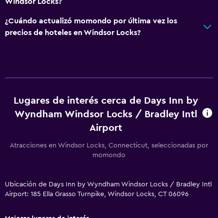
Cajero automático/banco
Windsor Locks?
Centro de negocios
¿Cuándo actualizó momondo por última vez los
Servicio de despertador
precios de hoteles en Windsor Locks?
Caja fuerte
Instalaciones para reuniones
Check-out exprés
Botella de agua
Lugares de interés cerca de Days Inn by
Recepción 24 horas
Wyndham Windsor Locks / Bradley Intl
Airport
Sistema de entretenimiento
Atracciones en Windsor Locks, Connecticut, seleccionadas por
Radio
momondo
TV de pantalla plana
Sala de estar/TV compartida
Ubicación de Days Inn by Wyndham Windsor Locks / Bradley Intl
Airport: 185 Ella Grasso Turnpike, Windsor Locks, CT 06096
Consola de videojuegos
TV por cable o vía satélite