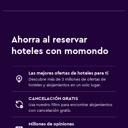
Fax/fotocopiadora
Fax
Caja fuerte para laptops
Laptop
Ahorra al reservar
Escritorio
hoteles con momondo
Lavandería
Lavandería
Las mejores ofertas de hoteles para ti
Servicios de lavandería/tintorería
Descubre más de 3 millones de ofertas de
Plancha y tabla de planchar
hoteles y alojamientos en un solo lugar.
Plancha para pantalones
CANCELACIÓN GRATIS
Tendedero
Usa nuestro filtro para encontrar alojamientos
con cancelación gratis.
Estacionamiento y transporte
Millones de opiniones
Servicio de traslado (gratis)