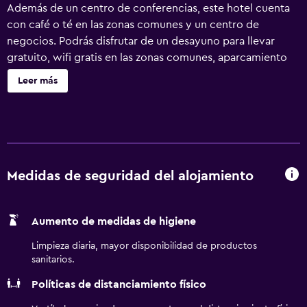
Además de un centro de conferencias, este hotel cuenta
con café o té en las zonas comunes y un centro de
negocios. Podrás disfrutar de un desayuno para llevar
gratuito, wifi gratis en las zonas comunes, aparcamiento
gratuito y servicio gratuito de transporte al aeropuerto.
Leer más
Otras instalaciones incluyen una zona para conferencias,
servicios de conserjería y servicio de tintorería. Se ofrece
un servicio de limpieza a petición. Days Inn by Wyndham
Windsor Locks / Bradley Intl Airport ofrece 100
alojamientos con aire acondicionado, cafetera y tetera y
periódicos gratuitos entre semana. Cada alojamiento tiene
Medidas de seguridad del alojamiento
un mobiliario y decoración diferentes. Se ofrece una
televisión LED de 40 pulgadas con canales por cable de
Aumento de medidas de higiene
suscripción. Los huéspedes pueden utilizar los siguientes
servicios disponibles en las habitaciones: frigorífico y
Limpieza diaria, mayor disponibilidad de productos
microondas. Los baños están equipados con ducha y
sanitarios.
bañera combinadas, artículos de higiene personal
Políticas de distanciamiento físico
gratuitos y secador de pelo. Los huéspedes pueden
navegar por la web gracias a nuestro acceso a Internet