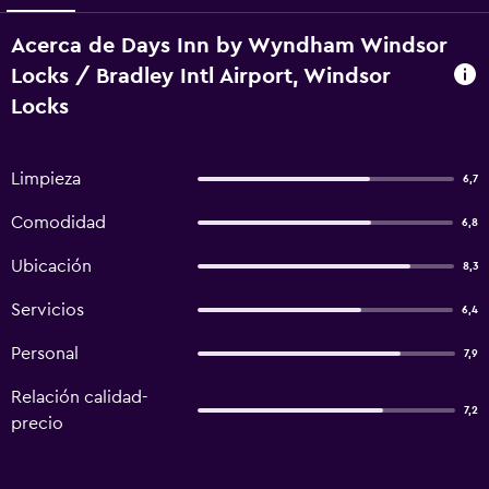
Acerca de Days Inn by Wyndham Windsor
Locks / Bradley Intl Airport, Windsor
Locks
Limpieza
6,7
Comodidad
6,8
Ubicación
8,3
Servicios
6,4
Personal
7,9
Relación calidad-
7,2
precio