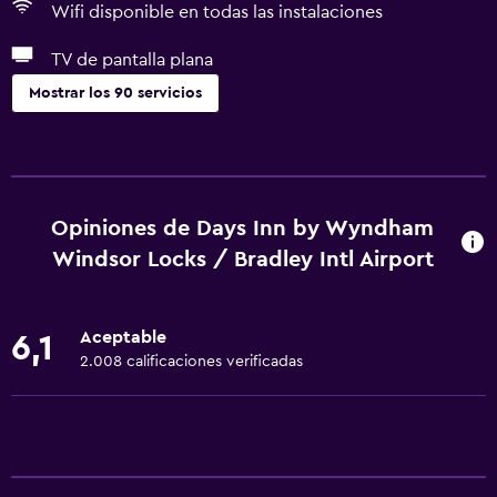
Wifi disponible en todas las instalaciones
TV de pantalla plana
Mostrar los 90 servicios
Servicios básicos
Wifi gratis
Wifi disponible en todas las instalaciones
Opiniones de Days Inn by Wyndham
Internet
Windsor Locks / Bradley Intl Airport
Ropa de cama
Toallas
Aceptable
6,1
Ventilador
2.008 calificaciones verificadas
Extinguidor
Artículos de aseo gratis
Champú