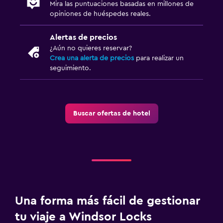
Mira las puntuaciones basadas en millones de
Traslado al aeropuerto gratuito
opiniones de huéspedes reales.
Estacionamiento gratuito
Alertas de precios
Estacionamiento privado
¿Aún no quieres reservar?
Crea una alerta de precios
para realizar un
seguimiento.
Habitación
Despertador
Perchero
Buscar ofertas de hotel
Armario o clóset
Salud y seguridad
Limpieza diaria
Cámaras CCTV en el exterior
Caja fuerte
Una forma más fácil de gestionar
tu viaje a Windsor Locks