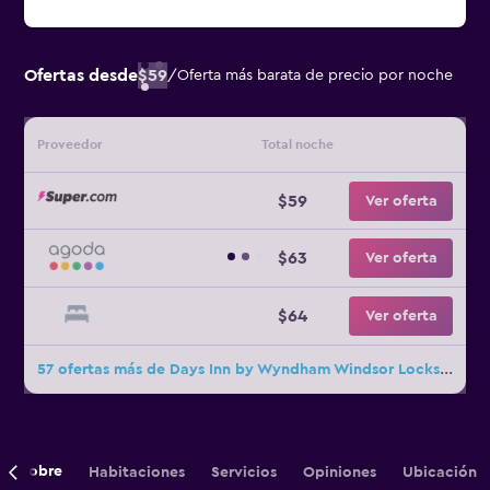
Ofertas desde
$59
/
Oferta más barata de precio por noche
Proveedor
Total noche
$59
Ver oferta
$63
Ver oferta
$64
Ver oferta
57 ofertas más de Days Inn by Wyndham Windsor Locks / Bradley Intl Airport
Sobre
Habitaciones
Servicios
Opiniones
Ubicación