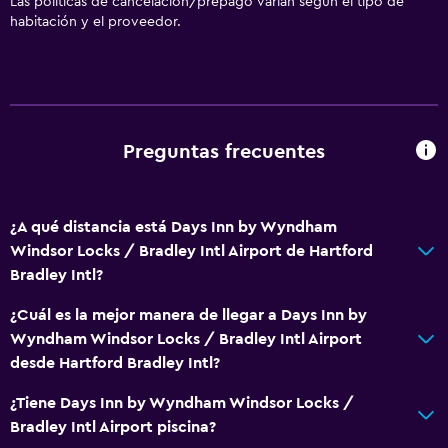
Las políticas de cancelación/prepago varían según el tipo de
habitación y el proveedor.
Cafetera
Máquina expendedora (bebidas)
Máquina expendedora (botanas)
Comedor
Preguntas frecuentes
Mesa de comedor
Baño
¿A qué distancia está Days Inn by Wyndham
Inodoro con cisterna alta
Windsor Locks / Bradley Intl Airport de Hartford
Gorro de baño
Bradley Intl?
Tina de baño
¿Cuál es la mejor manera de llegar a Days Inn by
Secador de pelo
Wyndham Windsor Locks / Bradley Intl Airport
desde Hartford Bradley Intl?
Aseo
Papel higiénico
¿Tiene Days Inn by Wyndham Windsor Locks /
Bradley Intl Airport piscina?
Cepillo de dientes