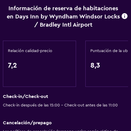
Alarma de humo
Información de reserva de habitaciones
Calefacción
en Days Inn by Wyndham Windsor Locks
Gel de ducha
/ Bradley Intl Airport
Aire acondicionado
Papeleras
Acondicionador
Relación calidad-precio
Puntuación de la ubi
Comedor
7,2
8,3
Minibar
Fruta
Microondas
Check-in/Check-out
Tetera/cafetera
Check-in después de las 15:00 - Check-out antes de las 11:00
Tostadora
Nevera
Cancelación/prepago
La comida se puede entregar en el alojamiento