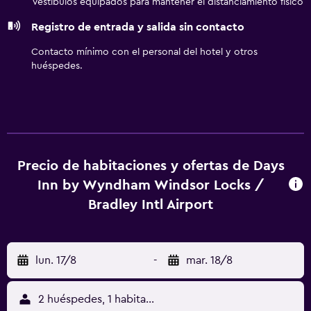
Vestíbulos equipados para mantener el distanciamiento físico
gratis (por cable y wifi). Los servicios para las personas de
Registro de entrada y salida sin contacto
negocios incluyen escritorio y sillas de oficina, además de
teléfono; las llamadas locales y de larga distancia son
Contacto mínimo con el personal del hotel y otros
gratuitas (pueden existir restricciones). Las habitaciones
huéspedes.
también incluyen tabla de planchar con plancha y
ventilador de techo. Es posible solicitar cambio de toallas
y cambio de sábanas. Se ofrece servicio de limpieza todos
los días.
Precio de habitaciones y ofertas de Days
Inn by Wyndham Windsor Locks /
Bradley Intl Airport
lun. 17/8
-
mar. 18/8
2 huéspedes, 1 habitación