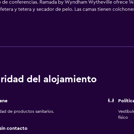
tro de conferencias. Ramada by Wyndham Wytheville ofrece 14
afetera y tetera y secador de pelo. Las camas tienen colchon
ulgadas con canales digitales de suscripción. Los baños est
e higiene personal gratuitos. Los huéspedes pueden navegar p
 para las personas de negocios incluyen escritorio y teléfono; 
ciones también incluyen tabla de planchar con plancha y cortin
io y esparcimiento en este hotel incluyen una piscina al aire l
l gimnasio de niños menores de 15 años sin la supervisión de u
o que se indican más abajo en las instalaciones o cerca del a
ridad del alojamiento
ene
Polític
idad de productos sanitarios.
Vestíbu
físico
 sin contacto