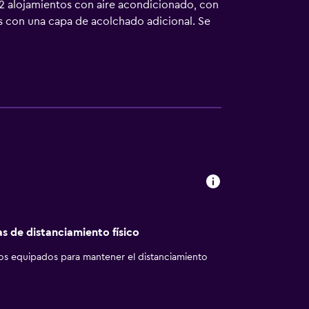
2 alojamientos con aire acondicionado, con
es con una capa de acolchado adicional. Se
án equipados con ducha y bañera combinadas
or la web gracias a nuestro acceso a
se ofrecen llamadas locales gratuitas (pueden
as opacas. Se ofrece servicio de limpieza
ibre y gimnasio abierto las 24 horas. No se
n adulto. Se pueden practicar las
lojamiento (es posible que se aplique un
as de distanciamiento físico
los equipados para mantener el distanciamiento