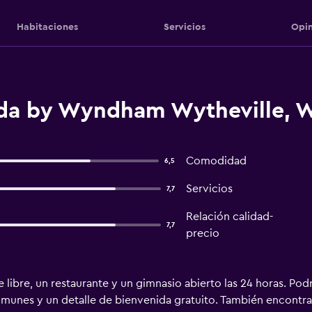
Habitaciones
Servicios
Opin
a by Wyndham Wytheville, W
Comodidad
6,5
Servicios
7,7
Relación calidad-
7,7
precio
re libre, un restaurante y un gimnasio abierto las 24 horas. P
 comunes y un detalle de bienvenida gratuito. También encontr