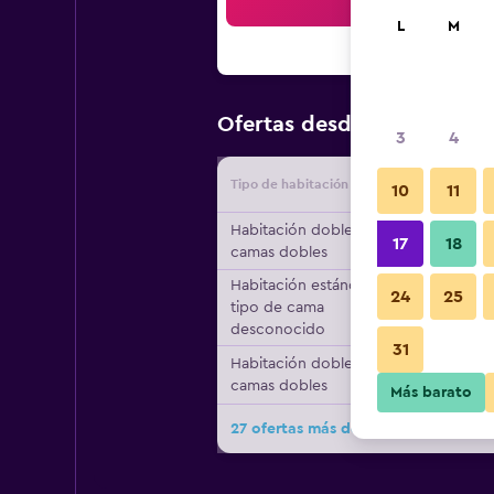
Bus
L
M
$55
Ofertas desde
/
Oferta má
3
4
Tipo de habitación
Proveedo
10
11
Habitación doble, 2
17
18
camas dobles
Habitación estándar,
24
25
tipo de cama
desconocido
31
Habitación doble, 2
camas dobles
Más barato
27 ofertas más de Ramada by Wynd