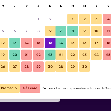
car
M
J
V
S
D
L
M
M
J
V
1
2
1
2
3
4
s barata de precio por noche
5
6
7
8
9
7
8
9
10
11
Habitación
r
Total noche
12
13
14
15
16
14
15
16
17
18
$55
Ver oferta
19
20
21
22
23
21
22
23
24
25
Fotos
26
27
28
29
30
28
29
30
$58
Ver oferta
$61
Ver oferta
Promedio
Más caro
En base a los precios promedio de hoteles de 3 est
ham Wytheville