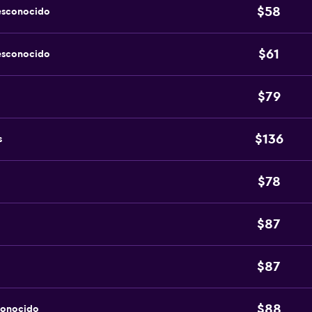
$58
esconocido
$61
esconocido
$79
$136
s
$78
$87
$87
$88
conocido