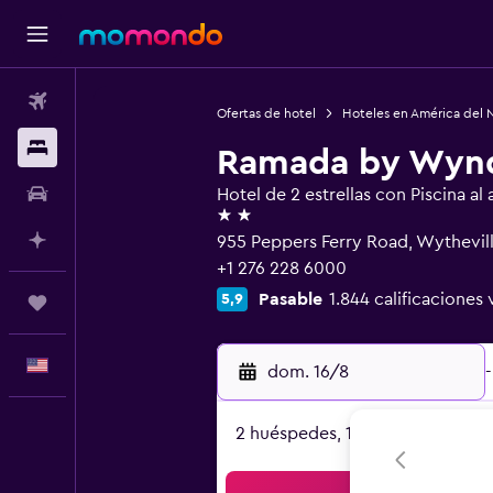
Vuelos
Ofertas de hotel
Hoteles en América del 
Alojamientos
Ramada by Wynd
Autos
Hotel de 2 estrellas con Piscina al a
2 estrellas
Planifica con IA
955 Peppers Ferry Road, Wythevil
+1 276 228 6000
Pasable
1.844 calificaciones 
5,9
Trips
Español
dom. 16/8
-
2 huéspedes, 1 habitación