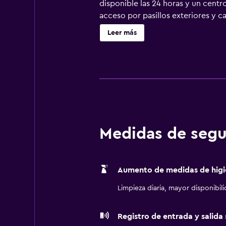
disponible las 24 horas y un cen
acceso por pasillos exteriores y c
ofrece una televisión LED de 37 p
Leer más
con bañera profunda y artículos d
Internet wifi gratis. Los servicios
existir restricciones). Las habita
todos los días. Los servicios de oc
permite la entrada a la piscina y a
actividades de ocio y esparcimient
recargo).
Medidas de segu
Aumento de medidas de higi
Limpieza diaria, mayor disponibil
Registro de entrada y salida