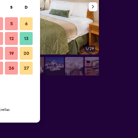
S
D
5
6
12
13
1/29
Lounge
19
20
26
27
rellas