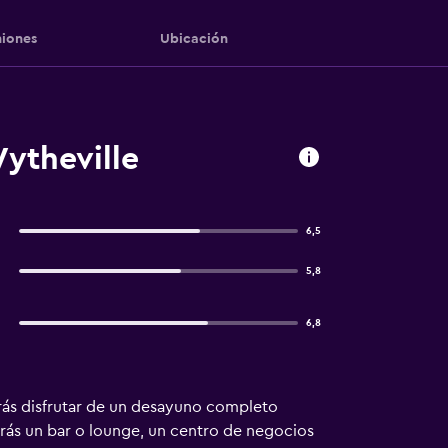
iones
Ubicación
ytheville
6,5
5,8
6,8
odrás disfrutar de un desayuno completo
arás un bar o lounge, un centro de negocios