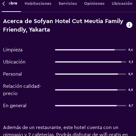
Sobre
Habitaciones
Servicios
Opiniones
Ubicación
Acerca de Sofyan Hotel Cut Meutia Family
Friendly, Yakarta
Limpieza
8,4
Ubicación
9,3
Personal
8,9
Relación calidad-
8,8
precio
En general
8,7
Además de un restaurante, este hotel cuenta con un
gimnasio y 2 cafeterías. Podrás disfrutar de wifi gratis en