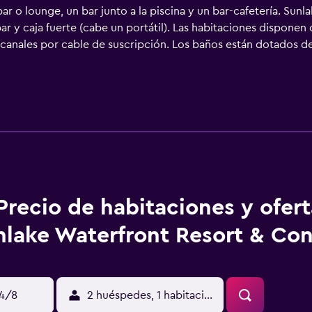
ar o lounge, un bar junto a la piscina y un bar-cafetería. Su
r y caja fuerte (cabe un portátil). Las habitaciones disponen 
canales por cable de suscripción. Los baños están dotados de 
otel en Yakarta ofrece acceso a Internet wifi gratis con una v
 Los servicios para las personas de negocios incluyen escritor
 secador de pelo. Se ofrece servicio de limpieza todos los días
piscina al aire libre y piscina infantil. Otros servicios de oci
 pueden practicar las actividades de ocio y esparcimiento que 
que se aplique un recargo).
Precio de habitaciones y ofer
nlake Waterfront Resort & Co
14/8
2 huéspedes, 1 habitación