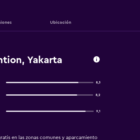
iones
Ubicación
tion, Yakarta
8,3
8,2
9,1
i gratis en las zonas comunes y aparcamiento