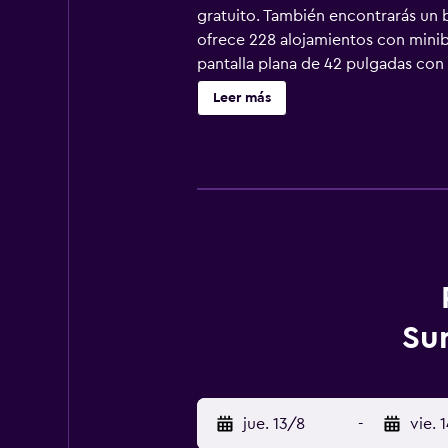
gratuito. También encontrarás un b
ofrece 228 alojamientos con miniba
pantalla plana de 42 pulgadas con 
higiene personal gratuitos. Este h
Leer más
personas, o hasta 6 dispositivos).
incluyen botella de agua gratuita y
con plancha. En el alojamiento hay 
al aire libre, sauna y gimnasio. Se
cerca del alojamiento (es posible 
Su
jue. 13/8
-
vie. 