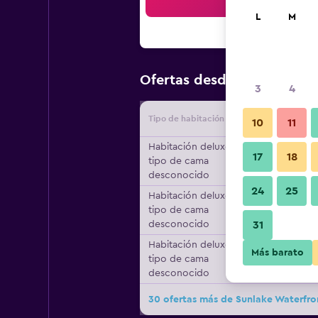
Bus
L
M
$28
Ofertas desde
/
Oferta má
3
4
Tipo de habitación
Proveedo
10
11
Habitación deluxe,
17
18
tipo de cama
desconocido
24
25
Habitación deluxe,
tipo de cama
desconocido
31
Habitación deluxe,
Más barato
tipo de cama
desconocido
30 ofertas más de Sunlake Waterfro