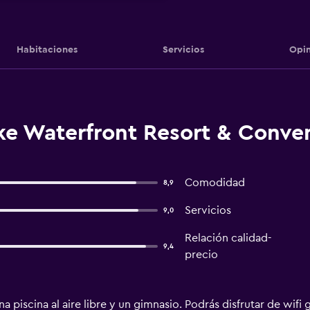
Habitaciones
Servicios
Opin
ke Waterfront Resort & Conven
Comodidad
8,9
Servicios
9,0
Relación calidad-
9,4
precio
na piscina al aire libre y un gimnasio. Podrás disfrutar de wif