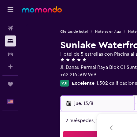
Vuelos
Ofertas de hotel
Hoteles en Asia
Hotel
Alojamientos
Sunlake Waterfr
Autos
Hotel de 5 estrellas con Piscina al a
5 estrellas
Planifica con IA
Jl. Danau Permai Raya Blok C1 Sunt
+62 216 509 969
Excelente
1.302 calificacione
9,0
Trips
Español
jue. 13/8
-
2 huéspedes, 1 habitación