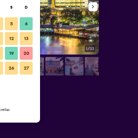
S
D
5
6
12
13
1/23
Otros
19
20
26
27
rellas