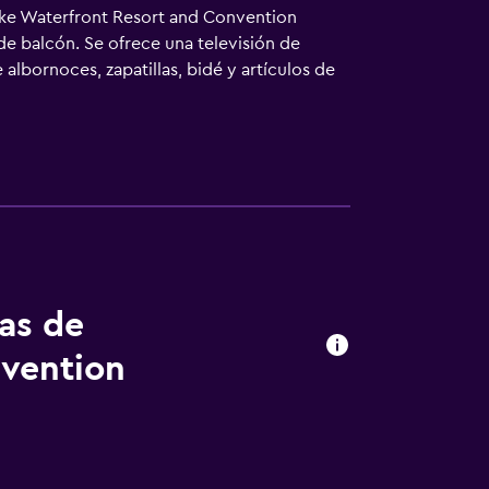
nlake Waterfront Resort and Convention
de balcón. Se ofrece una televisión de
albornoces, zapatillas, bidé y artículos de
elocidad de 100 Mbps o más (para 1 o 2
io y teléfono. Las habitaciones también
 y es posible solicitar tabla de planchar
o y esparcimiento incluyen una pista de tenis
se indican más abajo en las instalaciones o
tas de
nvention