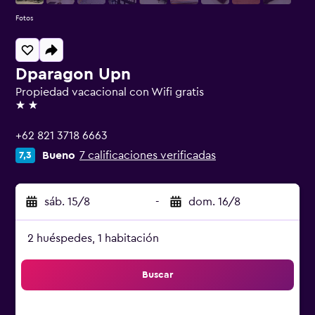
Fotos
Dparagon Upn
Propiedad vacacional con Wifi gratis
2 estrellas
+62 821 3718 6663
Bueno
7 calificaciones verificadas
7,3
sáb. 15/8
-
dom. 16/8
2 huéspedes, 1 habitación
Buscar