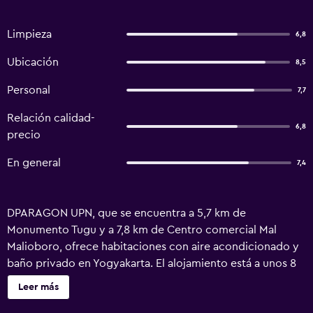
Limpieza
6,8
Ubicación
8,5
Personal
7,7
Relación calidad-
6,8
precio
En general
7,4
DPARAGON UPN, que se encuentra a 5,7 km de
Monumento Tugu y a 7,8 km de Centro comercial Mal
Malioboro, ofrece habitaciones con aire acondicionado y
baño privado en Yogyakarta. El alojamiento está a unos 8
km de Estación de tren de Yogyakarta Tugu, a 8,6 km de
Leer más
Palacio Presidencial de Yogyakarta y a 8,6 km de Fuerte