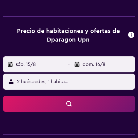
Vredeburg. Museo Sonobudoyo está a 9,1 km del albergue
y Palacio del Sultán, a 9,4 km. En el albergue, todas las
habitaciones están equipadas con escritorio, TV de
pantalla plana, baño privado y ropa de cama. Las
habitaciones cuentan con nevera. Templo de Prambanan
Precio de habitaciones y ofertas de
está a 14 km del alojamiento, y Templo Borobudur está a 41
Dparagon Upn
km. El aeropuerto (Aeropuerto de Adisutjipto) está a 6 km.
sáb. 15/8
-
dom. 16/8
2 huéspedes, 1 habitación