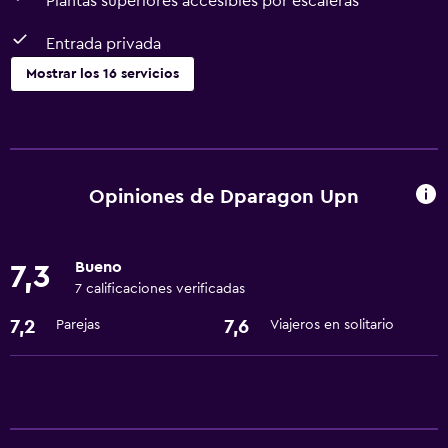
Plantas superiores accesibles por escaleras
Entrada privada
Mostrar los 16 servicios
Servicios básicos
Wifi gratis
Toallas/ropa de cama (cargo adicional)
Opiniones de Dparagon Upn
Ropa de cama
Aire acondicionado
Bueno
7,3
7 calificaciones verificadas
Sistema de entretenimiento
7,2
7,6
Parejas
Viajeros en solitario
TV
TV por cable o vía satélite
TV de pantalla plana