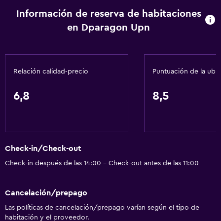
Estacionamiento y transporte
Información de reserva de habitaciones
Estacionamiento gratuito
en Dparagon Upn
Estacionamiento privado
Accesibilidad y adecuación
Relación calidad-precio
Puntuación de la ubi
Plantas superiores accesibles por escaleras
6,8
8,5
Entrada privada
Baño
Baño privado
Check-in/Check-out
Check-in después de las 14:00 - Check-out antes de las 11:00
Habitación
Armario o clóset
Cancelación/prepago
Las políticas de cancelación/prepago varían según el tipo de
Zona de trabajo
habitación y el proveedor.