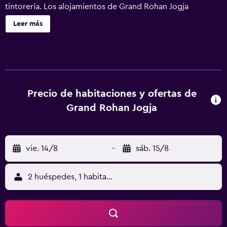
tintorería. Los alojamientos de Grand Rohan Jogja
disponen de aire acondicionado. Se ofrece servicio de
Leer más
limpieza todos los días. Los servicios de ocio y
esparcimiento en este hotel incluyen gimnasio. Se pueden
practicar las actividades de ocio y esparcimiento que se
indican más abajo en las instalaciones o cerca del
alojamiento (es posible que se aplique un recargo).
Precio de habitaciones y ofertas de
Grand Rohan Jogja
vie. 14/8
-
sáb. 15/8
2 huéspedes, 1 habitación