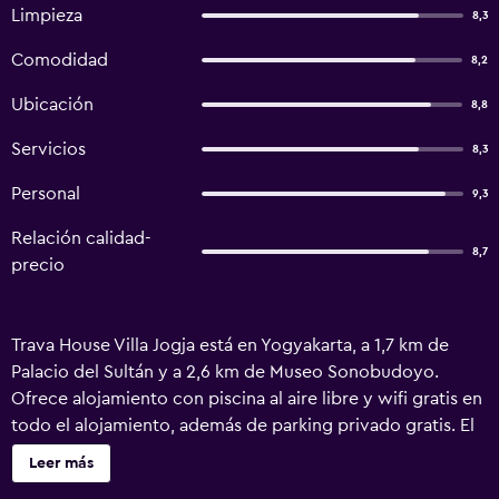
Limpieza
8,3
Comodidad
8,2
Ubicación
8,8
Servicios
8,3
Personal
9,3
Relación calidad-
8,7
precio
Trava House Villa Jogja está en Yogyakarta, a 1,7 km de
Palacio del Sultán y a 2,6 km de Museo Sonobudoyo.
Ofrece alojamiento con piscina al aire libre y wifi gratis en
todo el alojamiento, además de parking privado gratis. El
alojamiento está a unos 3,7 km de Palacio Presidencial de
Leer más
Yogyakarta, a 3,9 km de Centro comercial Mal Malioboro y