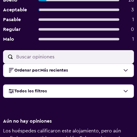
Bueno
28
Aceptable
3
Pasable
1
Regular
0
Malo
1
Ordenar por
:
Más recientes
Todos los filtros
Aún no hay opiniones
Los huéspedes calificaron este alojamiento, pero aún