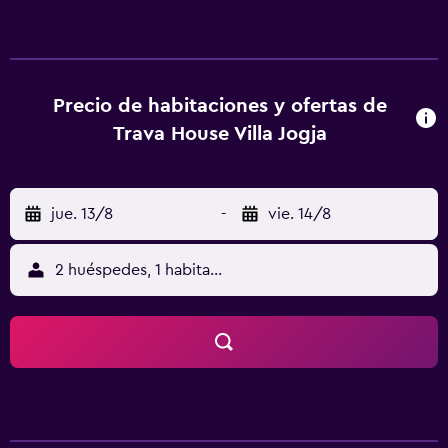
a 5,2 km de Monumento Tugu. Este alojamiento libre de
humo se encuentra a 2,7 km de Fuerte Vredeburg. Todas
las habitaciones de este alojamiento están equipadas con
TV y cocina. Las unidades disponen de baño privado,
secador de pelo y ropa de cama. Estación de tren de
Precio de habitaciones y ofertas de
Yogyakarta Tugu está a 5,4 km del alojamiento, y Templo
Trava House Villa Jogja
de Prambanan está a 19 km. El aeropuerto (Aeropuerto de
Adisutjipto) está a 9 km.
jue. 13/8
-
vie. 14/8
2 huéspedes, 1 habitación