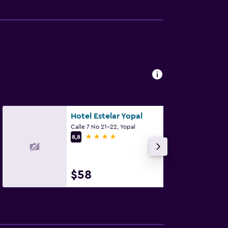
Hotel Estelar Yopal
Calle 7 No 21-22, Yopal
4 estrellas
8,8
$58