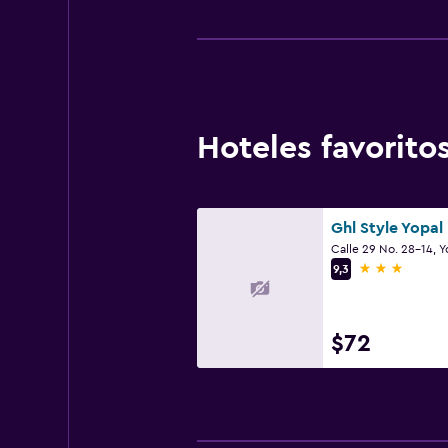
Hoteles favorit
Ghl Style Yopal
Calle 29 No. 28-14, Y
3 estrellas
9,3
$72