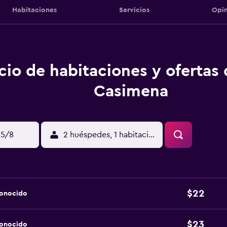
Habitaciones
Servicios
Opin
cio de habitaciones y ofertas
Casimena
15/8
2 huéspedes, 1 habitación
$22
conocido
$23
conocido