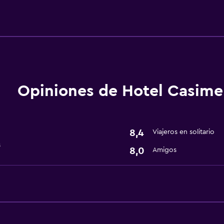
Servicios básicos
Wifi gratis
Aire acondicionado
Comedor
Opiniones de Hotel Casim
Minibar
8,4
Viajeros en solitario
s
8,0
Amigos