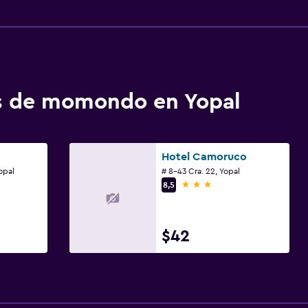
os de momondo en Yopal
Hotel Camoruco
opal
# 8-43 Cra. 22, Yopal
3 estrellas
8,5
$42