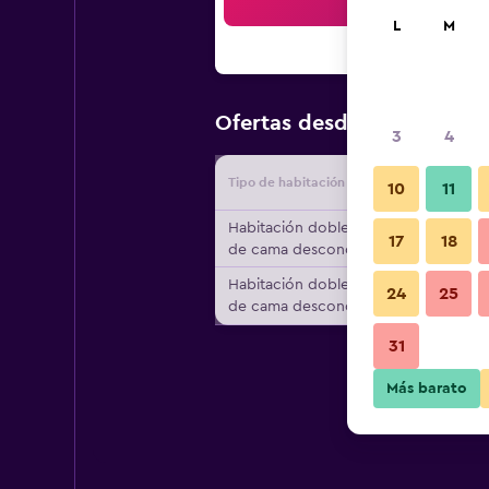
Bus
L
M
$22
Ofertas desde
/
Oferta má
3
4
Tipo de habitación
Proveedo
10
11
Habitación doble, tipo
17
18
de cama desconocido
Habitación doble, tipo
24
25
de cama desconocido
31
Más barato