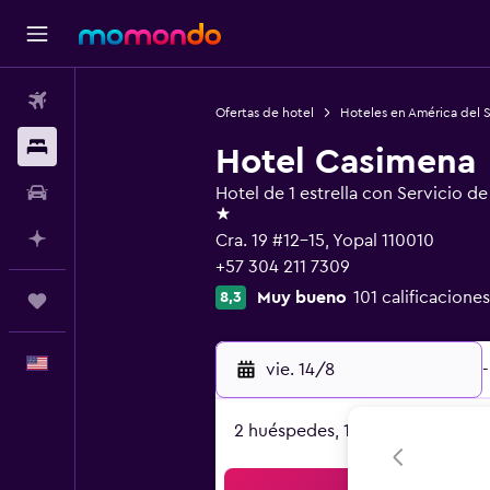
Vuelos
Ofertas de hotel
Hoteles en América del 
Alojamientos
Hotel Casimena
Autos
Hotel de 1 estrella con Servicio d
1 estrella
Planifica con IA
Cra. 19 #12-15, Yopal 110010
+57 304 211 7309
Muy bueno
101 calificaciones
8,3
Trips
Español
vie. 14/8
-
2 huéspedes, 1 habitación