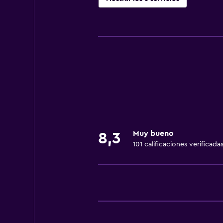
Servicios y facilidades
Servicio de habitaciones
Recepción 24 horas
Lavandería
Lavandería
Muy bueno
8,3
101 calificaciones verificada