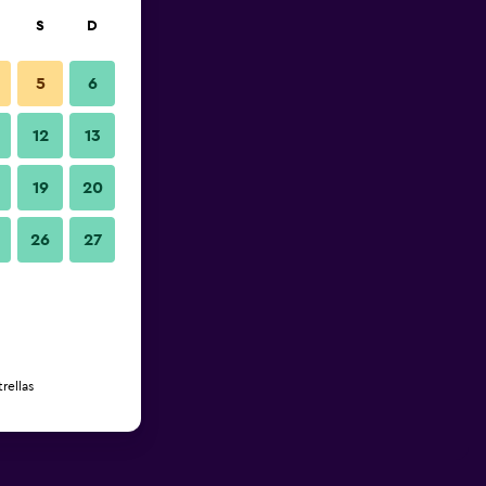
S
D
5
6
12
13
19
20
26
27
rellas