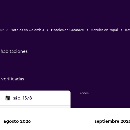
Sur
Hoteles en Colombia
Hoteles en Casanare
Hoteles en Yopal
Ho
e habitaciones
 verificadas
Fotos
sáb. 15/8
agosto 2026
septiembre 202