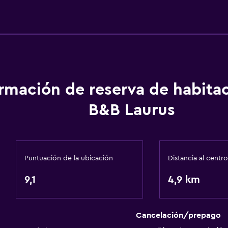
Actividades
Bicicletas
Golf
ormación de reserva de habita
Parque acuático
B&B Laurus
Ciclismo
Aire libre
Puntuación de la ubicación
Distancia al centro
Terraza/patio
9,1
Área de picnic
4,9 km
Jardín
Cancelación/prepago
Habitación