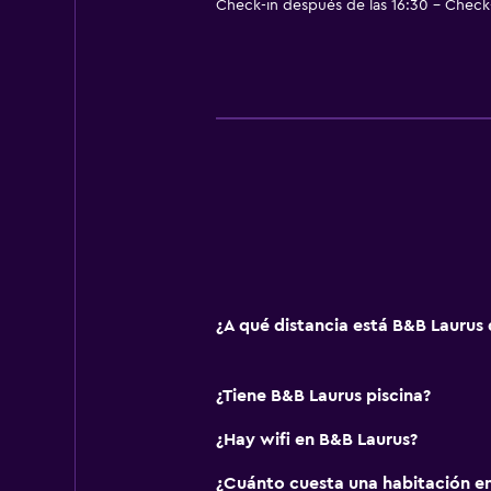
Check-in después de las 16:30 - Check-
Lavandería
Servicio de planchado
Servicios de lavandería/tintorería
Comedor
Desayuno en la habitación
Almuerzos para llevar
La comida se puede entregar en el
General
¿A qué distancia está B&B Laurus
Zona de estar
Vista al jardín
¿Tiene B&B Laurus piscina?
¿Hay wifi en B&B Laurus?
Estacionamiento y transporte
¿Cuánto cuesta una habitación e
Estacionamiento gratuito