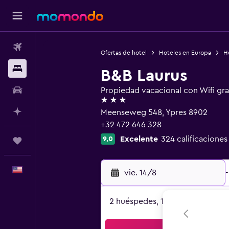
Vuelos
Ofertas de hotel
Hoteles en Europa
H
Alojamientos
B&B Laurus
Autos
Propiedad vacacional con Wifi gra
3 estrellas
Planifica con IA
Meenseweg 548, Ypres 8902
+32 472 646 328
Excelente
324 calificaciones
9,0
Trips
Español
vie. 14/8
-
2 huéspedes, 1 habitación