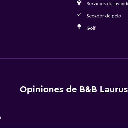
Servicios de lavande
Secador de pelo
Golf
Accesibilidad y adecuac
Para no fumadores
aciones
Unidad ubicada en la pla
Hipoalergénico
Estacionamiento accesib
Opiniones de B&B Laurus
Entrada privada
s