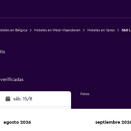
oteles en Bélgica
Hoteles en West-Vlaanderen
Hoteles en Ypres
B&B L
tis
 verificadas
Fotos
sáb. 15/8
agosto 2026
septiembre 202