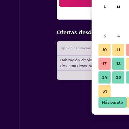
Bus
L
M
$143
Ofertas desde
/
Oferta m
3
4
Tipo de habitación
Proveedo
10
11
Habitación doble, tipo
17
18
de cama desconocido
24
25
31
Más barato