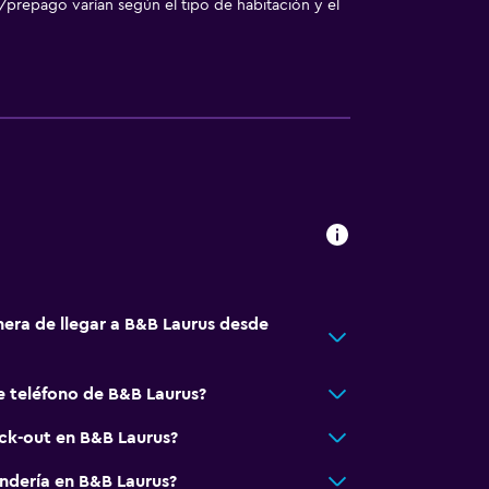
/prepago varían según el tipo de habitación y el
vado
nera de llegar a B&B Laurus desde
bles
e teléfono de B&B Laurus?
eck-out en B&B Laurus?
andería en B&B Laurus?
ilios