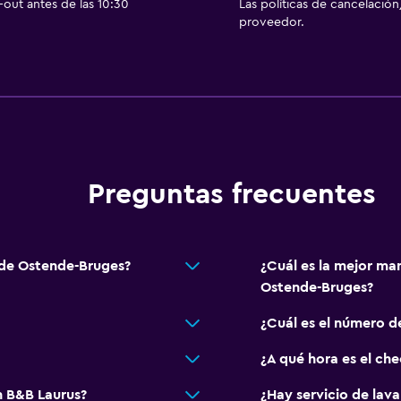
out antes de las 10:30
Las políticas de cancelación
Perchero
proveedor.
Armario o clóset
Despertador
Servicios y facilidades
Servicio de despertador
Check-out exprés
Preguntas frecuentes
 alojamiento
Check-in/check-out pri
Ideal para familias
 de Ostende-Bruges?
¿Cuál es la mejor ma
Ostende-Bruges?
Comidas para niños
Cuna/cama nido disponi
¿Cuál es el número d
¿A qué hora es el ch
Salud y seguridad
n B&B Laurus?
¿Hay servicio de lav
Botiquín de primeros aux