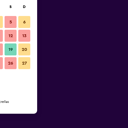
S
D
5
6
12
13
19
20
26
27
rellas