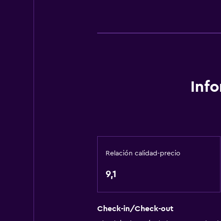
Calefacción
Papeleras
Baño
Secador de pelo
Aseo
Inf
Ducha
Ducha italiana
Sistema de entretenimiento
Relación calidad-precio
Radio
TV por cable o vía satélite
9,1
TV
Check-in/Check-out
Lavandería