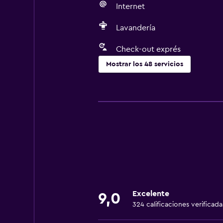
Internet
Lavandería
Check-out exprés
Mostrar los 48 servicios
Servicios básicos
Wifi gratis
Wifi disponible en todas las instal
Internet
Toallas
Extinguidor
Aire acondicionado
Excelente
9,0
Artículos de aseo gratis
324 calificaciones verificada
Alarma de humo