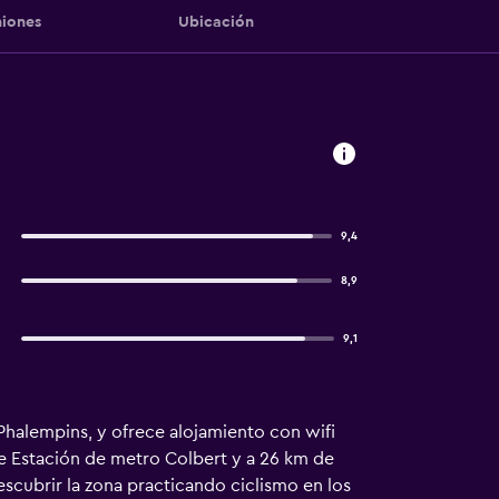
iones
Ubicación
9,4
8,9
9,1
Phalempins, y ofrece alojamiento con wifi
m de Estación de metro Colbert y a 26 km de
scubrir la zona practicando ciclismo en los