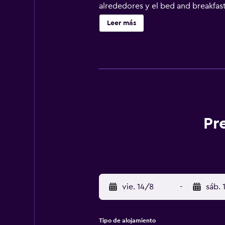
alrededores y el bed and breakfast
Estación de metro Gare de Tourcoi
Leer más
Pr
vie. 14/8
-
sáb. 
Tipo de alojamiento