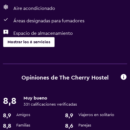
Aire acondicionado
Áreas designadas para fumadores
Espacio de almacenamiento
Mostrar los 6 servicios
Servicios básicos
Wifi gratis
Aire acondicionado
Opiniones de The Cherry Hostel
Accesibilidad y adecuación
Muy bueno
8,8
Áreas designadas para fumadores
331 calificaciones verificadas
8,9
8,9
Amigos
Viajeros en solitario
Baño
Secador de pelo
8,8
8,6
Familias
Parejas