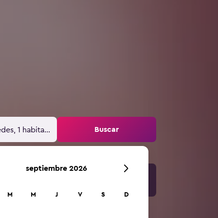
Buscar
des, 1 habitación
septiembre 2026
M
M
J
V
S
D