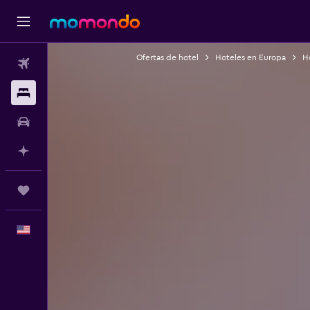
Ofertas de hotel
Hoteles en Europa
Ho
Vuelos
Alojamientos
Autos
Planifica con IA
Trips
Español