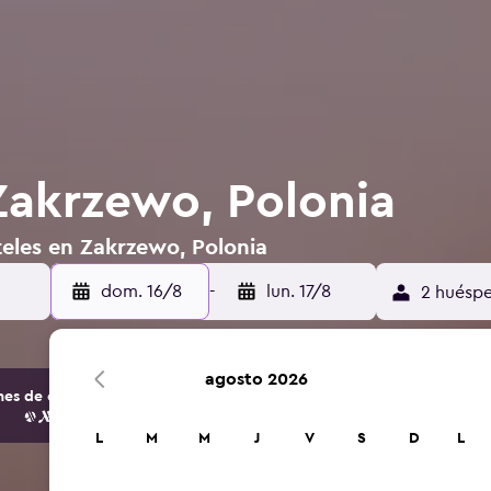
Zakrzewo, Polonia
teles en Zakrzewo, Polonia
dom. 16/8
-
lun. 17/8
2 huéspe
agosto 2026
s de opciones de hoteles y alojamientos.
L
M
M
J
V
S
D
L