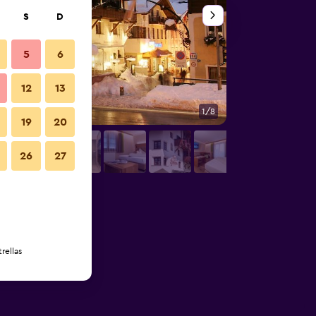
S
D
5
6
12
13
1/8
Otros
19
20
26
27
rellas