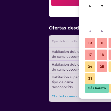
Bus
L
M
$161
Ofertas desde
/
Oferta má
3
4
Tipo de habitación
Proveedo
10
11
Habitación doble, tipo
17
18
de cama desconocido
Habitación doble, tipo
24
25
de cama desconocido
Habitación superior,
31
tipo de cama
desconocido
Más barato
21 ofertas más de Hotel zum Hirsch