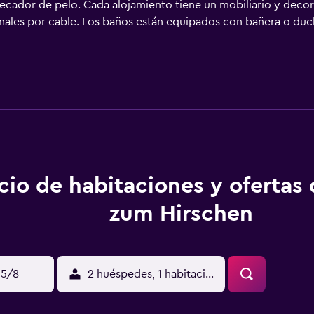
y secador de pelo. Cada alojamiento tiene un mobiliario y decor
anales por cable. Los baños están equipados con bañera o du
rnet wifi gratis. Se ofrece servicio de limpieza todos los día
ocio y esparcimiento en este hotel incluyen una piscina cubier
o que se indican más abajo en las instalaciones o cerca del a
cio de habitaciones y ofertas
zum Hirschen
15/8
2 huéspedes, 1 habitación