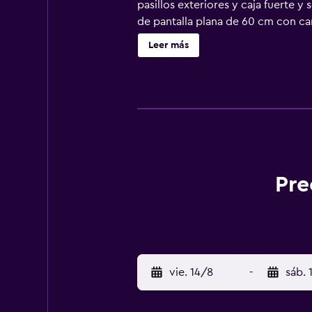
pasillos exteriores y caja fuerte 
de pantalla plana de 60 cm con c
web gracias a nuestro acceso a Inte
Leer más
hipoalergénicos. Los servicios de 
actividades de ocio y esparcimient
recargo).
Pre
vie. 14/8
-
sáb. 