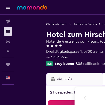
Vuelos
Ofertas de hotel
Hoteles en Europa
Ho
Alojamientos
Hotel zum Hirsc
Autos
Hotel de 4 estrellas con Piscina (c
4 estrellas
Planifica con IA
Dreifaltigkeitsgasse 1, 5700 Zell a
+43 654 2774
Muy bueno
806 calificacione
8,8
Trips
Español
vie. 14/8
-
2 huéspedes, 1 habitación