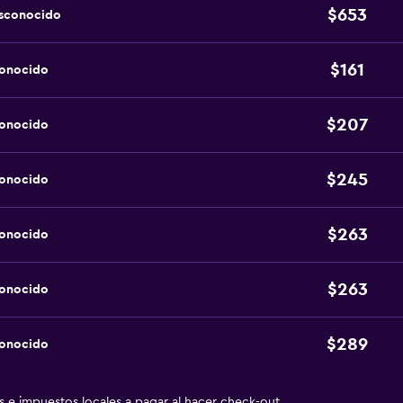
$653
esconocido
$161
conocido
$207
conocido
$245
conocido
$263
conocido
$263
conocido
$289
conocido
as e impuestos locales a pagar al hacer check-out.