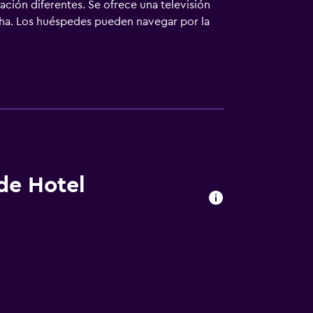
ación diferentes. Se ofrece una televisión
cha. Los huéspedes pueden navegar por la
s y es posible solicitar juegos de cama
ta y sauna. Se pueden practicar las
lojamiento (es posible que se aplique un
 de Hotel