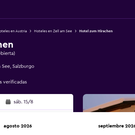
teles en Austria
Hoteles en Zell am See
Hotel zum Hirschen
hen
ubierta)
m See, Salzburgo
s verificadas
sáb. 15/8
agosto 2026
septiembre 202