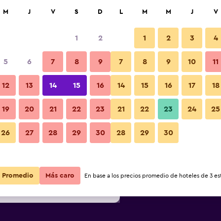
car
M
J
V
S
D
L
M
M
J
V
1
2
1
2
3
4
s barata de precio por noche
5
6
7
8
9
7
8
9
10
11
Edificio
r
Total noche
12
13
14
15
16
14
15
16
17
18
$161
Ver oferta
19
20
21
22
23
21
22
23
24
25
Fotos
26
27
28
29
30
28
29
30
$207
Ver oferta
$229
Ver oferta
Promedio
Más caro
En base a los precios promedio de hoteles de 3 est
en