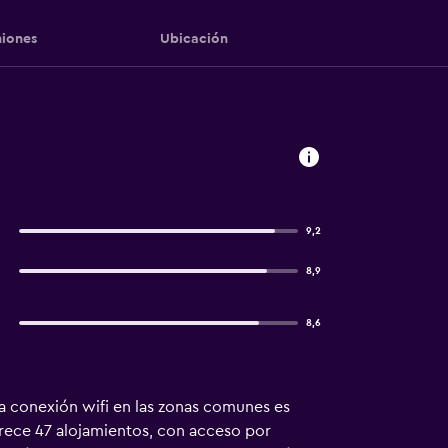
iones
Ubicación
9,2
8,9
8,6
a conexión wifi en las zonas comunes es
frece 47 alojamientos, con acceso por