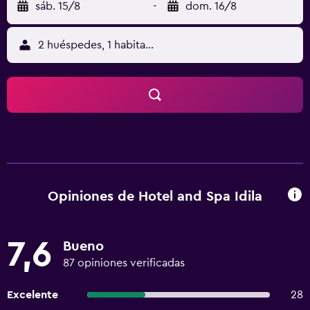
sáb. 15/8
-
dom. 16/8
2 huéspedes, 1 habitación
Opiniones de Hotel and Spa Idila
7,6
Bueno
87 opiniones verificadas
Excelente
28