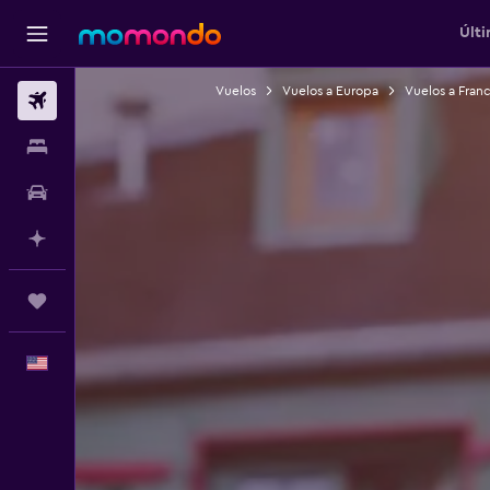
Últi
Vuelos
Vuelos a Europa
Vuelos a Franc
Vuelos
Alojamientos
Autos
Planifica con IA
Trips
Español