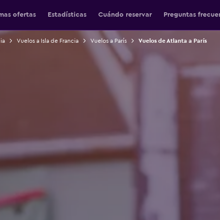
mas ofertas
Estadísticas
Cuándo reservar
Preguntas frecue
ia
Vuelos a Isla de Francia
Vuelos a París
Vuelos de Atlanta a París