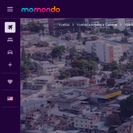
Vuelos
Vuelos a América Central
Vuel
Vuelos
Alojamientos
Autos
Planifica con IA
Trips
Español