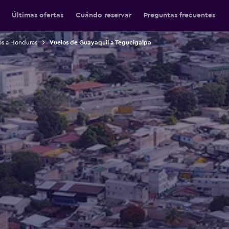
Últimas ofertas
Cuándo reservar
Preguntas frecuentes
os a Honduras
Vuelos de Guayaquil a Tegucigalpa