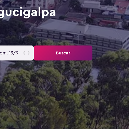
gucigalpa
om. 13/9
Buscar