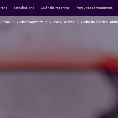
ertas
Estadísticas
Cuándo reservar
Preguntas frecuentes
o Unido
Vuelos a Inglaterra
Vuelos a Londres
Vuelos de Zúrich a Londr