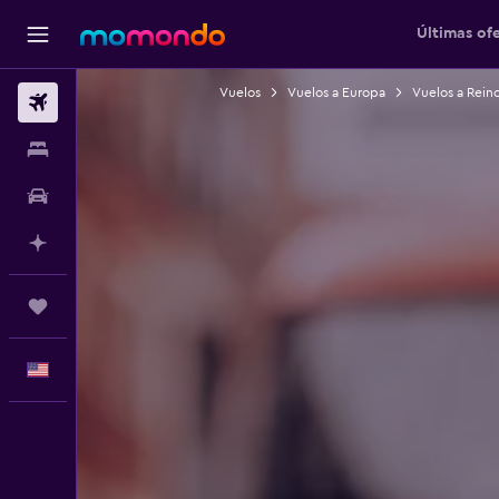
Últimas of
Vuelos
Vuelos a Europa
Vuelos a Rein
Vuelos
Alojamientos
Autos
Planifica con IA
Trips
Español