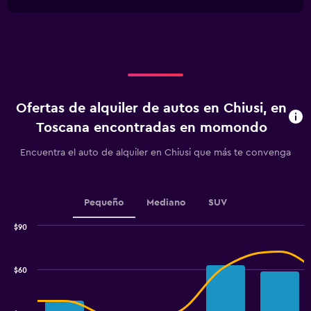
1
chart
X
axis
displaying
categories.
Range:
2
categories.
Ofertas de alquiler de autos en Chiusi, en
The
chart
Toscana encontradas en momondo
has
1
Encuentra el auto de alquiler en Chiusi que más te convenga
Y
axis
displaying
values.
Pequeño
Mediano
SUV
Range:
0
$90
Combination
to
Chart
graphic.
chart
60.
with
$60
2
data
series.