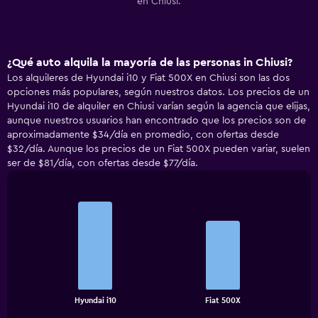
en Chiusi.
¿Qué auto alquila la mayoría de las personas in Chiusi?
Los alquileres de Hyundai i10 y Fiat 500X en Chiusi son las dos
opciones más populares, según nuestros datos. Los precios de un
Hyundai i10 de alquiler en Chiusi varían según la agencia que elijas,
aunque nuestros usuarios han encontrado que los precios son de
aproximadamente $34/día en promedio, con ofertas desde
$32/día. Aunque los precios de un Fiat 500X pueden variar, suelen
ser de $81/día, con ofertas desde $77/día.
Bar
Chart
graphic.
chart
with
2
bars.
The
chart
End
Hyundai i10
Fiat 500X
of
has
interactive