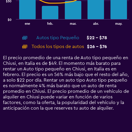
$30
The
chart
has
$0
1
End
ene
feb.
mar.
abr.
may.
of
X
interactive
axis
chart
Autos tipo Pequeño
$22 - $78
displaying
categories.
Todos los tipos de autos
$26 - $76
Range:
14
El precio promedio de una renta de Auto tipo pequeño en
categories.
Chiusi, en Italia es de $49. El momento más barato para
The
rentar un Auto tipo pequeño en Chiusi, en Italia es en
chart
febrero. El precio es un 56% más bajo que el resto del año,
has
a solo $22 por día. Rentar un auto tipo Auto tipo pequeño
1
es normalmente 4% más barato que un auto de renta
Y
promedio en Chiusi. El precio promedio de un vehículo de
axis
alquiler en Chiusi puede variar en función de varios
displaying
factores, como la oferta, la popularidad del vehículo y la
values.
anticipación con la que reserves tu auto de alquiler.
Range:
0
to
90.