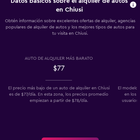
Datos básicos sobre el alquiler de autos
en Chiusi
Obtén información sobre excelentes ofertas de alquiler, agencias
populares de alquiler de autos y los mejores tipos de autos para
tu visita en Chiusi.
AUTO DE ALQUILER MÁS BARATO
$77
El precio más bajo de un auto de alquiler en Chiusi
El modelo 
es de $77/día. En esta zona, los precios promedio
en los 
empiezan a partir de $78/día.
usuarios