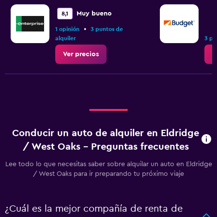
Muy bueno
8,1
•
1 opinión
3 puntos de
alquiler
3 pu
Ver precios
V
Conducir un auto de alquiler en Eldridge
/ West Oaks - Preguntas frecuentes
Lee todo lo que necesitas saber sobre alquilar un auto en Eldridge
/ West Oaks para ir preparando tu próximo viaje
¿Cuál es la mejor compañía de renta de