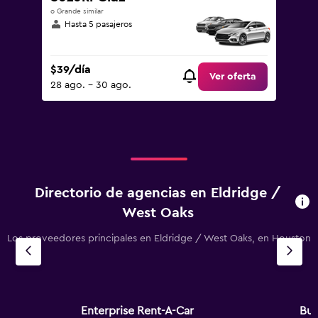
o Grande similar
Hasta 5 pasajeros
$39/día
Ver oferta
28 ago. - 30 ago.
Directorio de agencias en Eldridge /
West Oaks
Los proveedores principales en Eldridge / West Oaks, en Houston
Enterprise Rent-A-Car
Bu