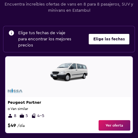
Encuentra increíbles ofertas de vans en 8 para 8 pasajeros, SUV y
minivans en Estambul
Elige tus fechas de viaje
para encontrar los mejores
Elige las fechas
precios
Peugeot Partner
o Van similar
8
5
4-5
$49
Ver oferta
/día