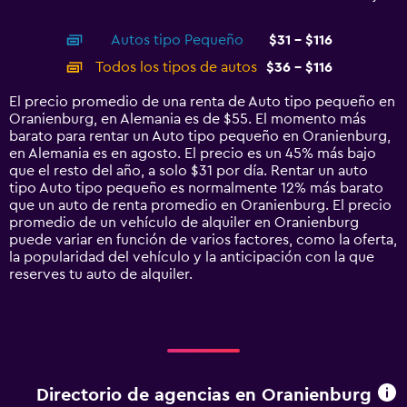
of
X
interactive
axis
chart
Autos tipo Pequeño
$31 - $116
displaying
categories.
Todos los tipos de autos
$36 - $116
Range:
14
El precio promedio de una renta de Auto tipo pequeño en
categories.
Oranienburg, en Alemania es de $55. El momento más
The
barato para rentar un Auto tipo pequeño en Oranienburg,
chart
en Alemania es en agosto. El precio es un 45% más bajo
has
que el resto del año, a solo $31 por día. Rentar un auto
1
tipo Auto tipo pequeño es normalmente 12% más barato
Y
que un auto de renta promedio en Oranienburg. El precio
axis
promedio de un vehículo de alquiler en Oranienburg
displaying
puede variar en función de varios factores, como la oferta,
values.
la popularidad del vehículo y la anticipación con la que
Range:
reserves tu auto de alquiler.
0
to
150.
Directorio de agencias en Oranienburg