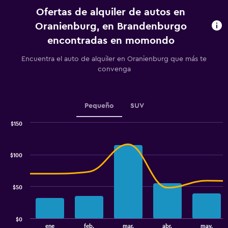
categories.
Ofertas de alquiler de autos en
The
chart
Oranienburg, en Brandenburgo
has
encontradas en momondo
1
Y
Encuentra el auto de alquiler en Oranienburg que más te
axis
convenga
displaying
values.
Range:
0
Pequeño
SUV
to
90.
$150
Combination
Chart
graphic.
chart
with
$100
2
data
series.
$50
The
chart
has
$0
1
End
ene
feb.
mar.
abr.
may.