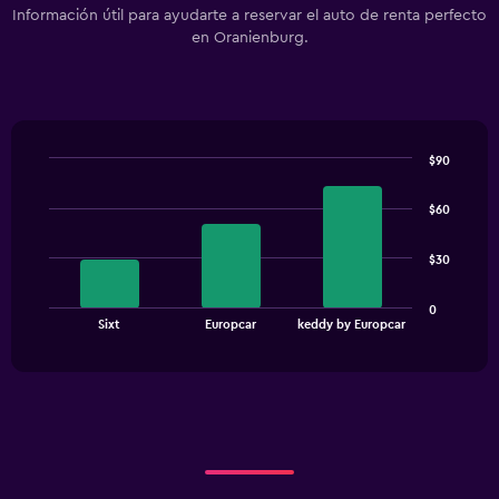
Información útil para ayudarte a reservar el auto de renta perfecto
en Oranienburg.
$90
Bar
Chart
graphic.
chart
$60
with
3
bars.
$30
The
0
chart
End
Sixt
Europcar
keddy by Europcar
of
has
interactive
1
chart
X
axis
displaying
categories.
Range:
3