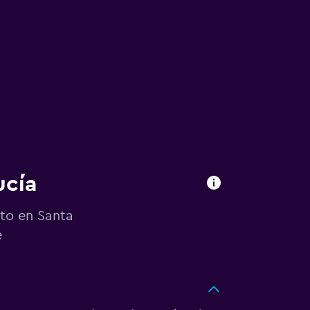
ucía
uto en Santa
e