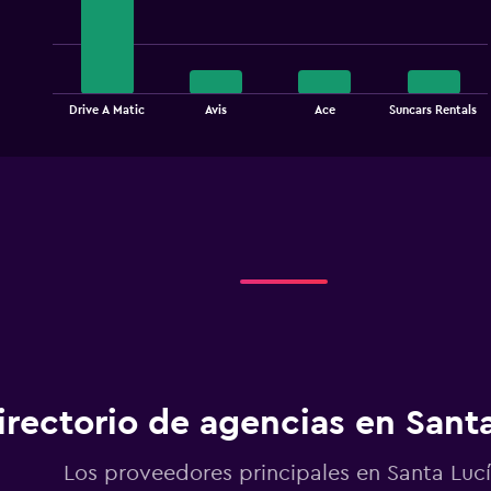
with
4
bars.
The
chart
End
Drive A Matic
Avis
Ace
Suncars Rentals
of
has
interactive
1
chart
X
axis
displaying
categories.
Range:
4
categories.
The
chart
has
1
Y
irectorio de agencias en Sant
axis
displaying
values.
Los proveedores principales en Santa Luc
Range: