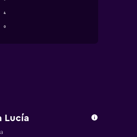
4
0
a Lucía
ía