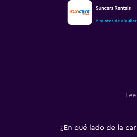
Suncars Rentals
2 puntos de alquiler
Zezgo
2 puntos de alquiler
Budget
Lee
3 puntos de alquiler
¿En qué lado de la ca
Esteem Car Rental