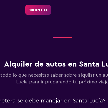
Ver precios
Ver precios
Alquiler de autos en Santa L
Ver precios
 todo lo que necesitas saber sobre alquilar un a
Lucía para ir preparando tu próximo viaj
rretera se debe manejar en Santa Lucía?
Ver precios