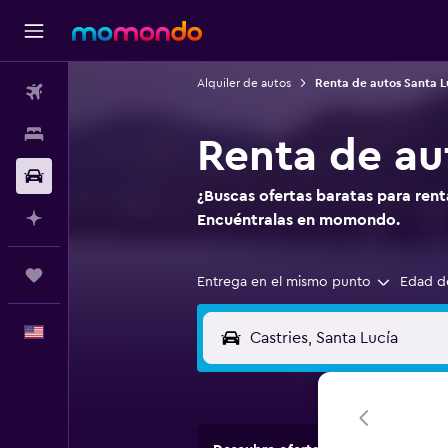
Alquiler de autos
Renta de autos Santa L
Vuelos
Alojamientos
Renta de au
Autos
¿Buscas ofertas baratas para rent
Planifica con IA
Encuéntralas en momondo.
Trips
Entrega en el mismo punto
Edad d
Español