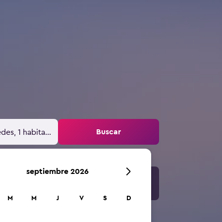
Buscar
des, 1 habitación
septiembre 2026
M
M
J
V
S
D