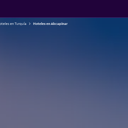
teles en Turquía
Hoteles en Akcapinar