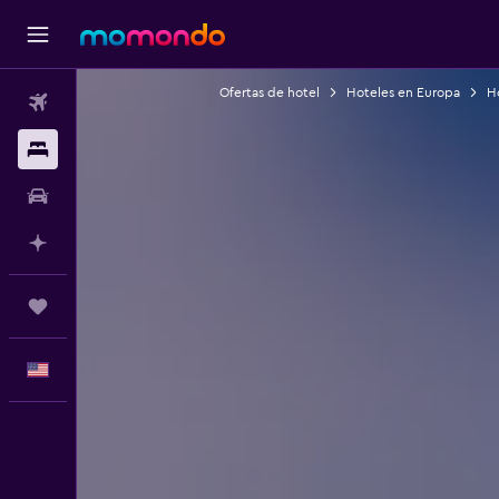
Ofertas de hotel
Hoteles en Europa
Ho
Vuelos
Alojamientos
Autos
Planifica con IA
Trips
Español