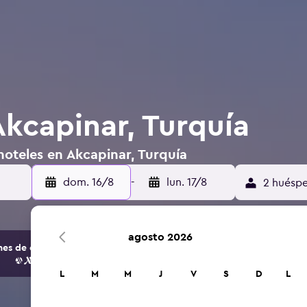
Akcapinar, Turquía
hoteles en Akcapinar, Turquía
dom. 16/8
-
lun. 17/8
2 huéspe
agosto 2026
s de opciones de hoteles y alojamientos.
L
M
M
J
V
S
D
L