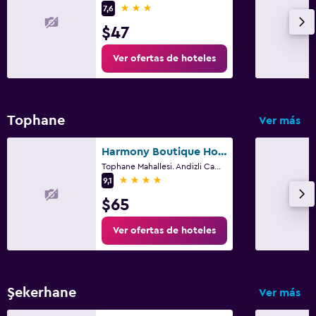
3 estrellas
7,6
$47
Ver ofertas de hoteles
Tophane
Ver más
Harmony Boutique Hotel
Tophane Mahallesi. Andizli Camii Sokak. No: 4 Alanya, Alanya
4 estrellas
9,1
$65
Ver ofertas de hoteles
Şekerhane
Ver más