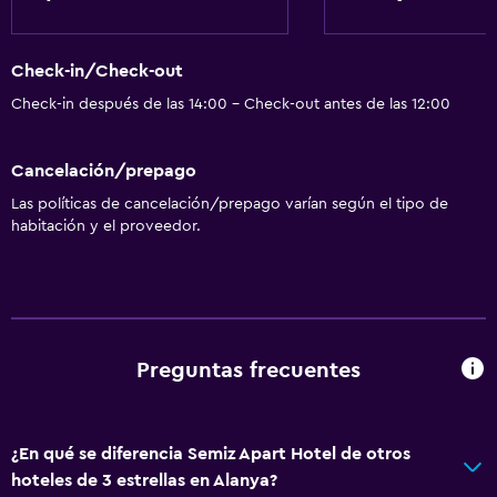
Servicios básicos
Check-in/Check-out
Wifi gratis
Check-in después de las 14:00 - Check-out antes de las 12:00
Aire acondicionado
Cancelación/prepago
Estacionamiento y transporte
Las políticas de cancelación/prepago varían según el tipo de
Traslado aeropuerto
habitación y el proveedor.
Accesibilidad y adecuación
Ascensor
Preguntas frecuentes
Baño
Secador de pelo
¿En qué se diferencia Semiz Apart Hotel de otros
Aire libre
hoteles de 3 estrellas en Alanya?