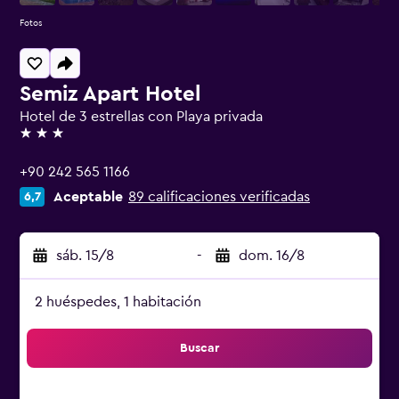
Fotos
Semiz Apart Hotel
Hotel de 3 estrellas con Playa privada
3 estrellas
+90 242 565 1166
Aceptable
89 calificaciones verificadas
6,7
sáb. 15/8
-
dom. 16/8
2 huéspedes, 1 habitación
Buscar