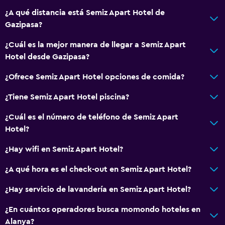
Playa privada
¿A qué distancia está Semiz Apart Hotel de
Gazipasa?
General
¿Cuál es la mejor manera de llegar a Semiz Apart
Espacio de almacenamiento
Hotel desde Gazipasa?
Ideal para familias
¿Ofrece Semiz Apart Hotel opciones de comida?
Parque infantil
¿Tiene Semiz Apart Hotel piscina?
¿Cuál es el número de teléfono de Semiz Apart
Spa
Hotel?
Sauna
¿Hay wifi en Semiz Apart Hotel?
¿A qué hora es el check-out en Semiz Apart Hotel?
¿Hay servicio de lavandería en Semiz Apart Hotel?
¿En cuántos operadores busca momondo hoteles en
Alanya?