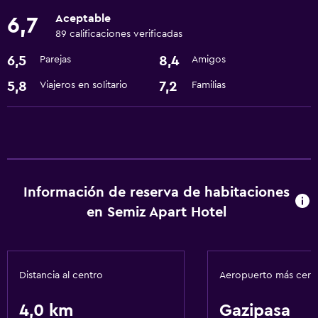
Recepción 24 horas
Aceptable
6,7
89 calificaciones verificadas
Comedor
6,5
8,4
Parejas
Amigos
Restaurante
5,8
7,2
Viajeros en solitario
Familias
Minibar
Nevera
Actividades
Salón de belleza
Información de reserva de habitaciones
Bicicletas
en Semiz Apart Hotel
Tienda de regalos
Lavandería
Distancia al centro
Aeropuerto más cer
Lavandería
Servicios de lavandería/tintorería
4,0 km
Gazipasa