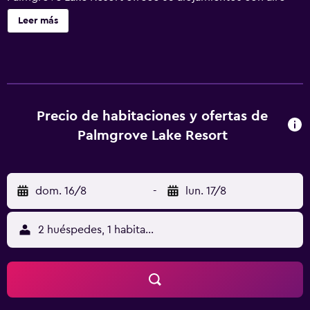
acondicionado, piscina privada y ventilador de techo. Las
Leer más
habitaciones disponen de balcón. Estos alojamientos
ofrecen una zona de estar separada. Las camas tienen
colchones con una capa de acolchado adicional. Se
ofrece una televisión LED de 32 pulgadas con canales por
cable de suscripción. Los baños están equipados con
ducha. Este hotel en Ambalapuzha ofrece acceso a
Precio de habitaciones y ofertas de
Internet wifi gratis. Los servicios de ocio y esparcimiento
Palmgrove Lake Resort
en este hotel incluyen una piscina al aire libre y gimnasio.
dom. 16/8
-
lun. 17/8
2 huéspedes, 1 habitación