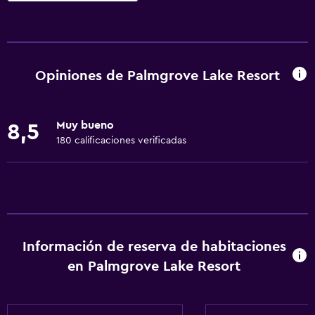
Servicios básicos
Wifi gratis
Internet
Opiniones de Palmgrove Lake Resort
Ropa de cama
Toallas
Muy bueno
8,5
Ventilador
180 calificaciones verificadas
Extinguidor
Artículos de aseo gratis
Champú
Alarma de humo
Información de reserva de habitaciones
Gel de ducha
en Palmgrove Lake Resort
Aire acondicionado
Papeleras
Acondicionador