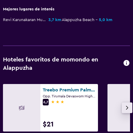
Senderismo
Mejores lugares de interés
Pesca
Revi Karunakaran Museum
3,7 km
Alappuzha Beach
5,0 km
Juegos de mesa/rompecabezas
Sala de juegos
Canotaje
Ciclismo
Hoteles favoritos de momondo en
Clases de cocina
Alappuzha
Comedor
Treebo Premium Palmyra Milford, 2 Km From Alleppey Beach
Tetera eléctrica
Opp. Tirumala Devaswom Higher Secondary, Alappuzha
Menús para dietas especiales (bajo petición)
3 estrellas
6,7
Restaurante
Tetera/cafetera
$21
La comida se puede entregar en el alojamiento