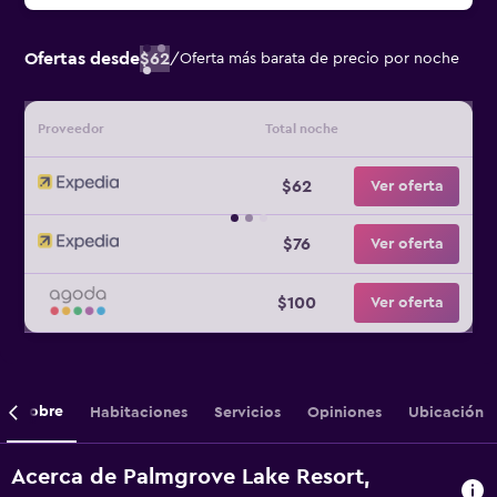
Ofertas desde
$62
/
Oferta más barata de precio por noche
Proveedor
Total noche
$62
Ver oferta
$76
Ver oferta
$100
Ver oferta
Sobre
Habitaciones
Servicios
Opiniones
Ubicación
Acerca de Palmgrove Lake Resort,