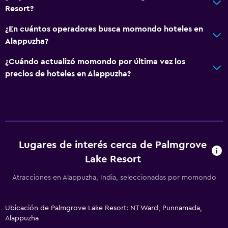
Vista al lago
Resort?
Insonorización
¿En cuántos operadores busca momondo hoteles en
Teléfono
Alappuzha?
Espacio de almacenamiento
¿Cuándo actualizó momondo por última vez los
precios de hoteles en Alappuzha?
Baño
Ducha
Inodoro con cisterna alta
Baño pequeño adicional
Lugares de interés cerca de Palmgrove
Secador de pelo
Lake Resort
Aseo
Atracciones en Alappuzha, India, seleccionadas por momondo
Papel higiénico
Baño privado
Ubicación de Palmgrove Lake Resort: NT Ward, Punnamada,
Alappuzha
Actividades