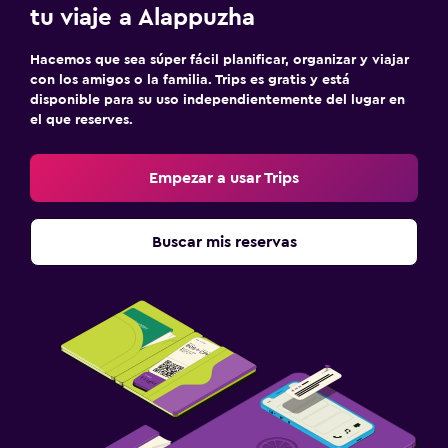
Sala de estar/TV compartida
tu viaje a Alappuzha
TV
Hacemos que sea súper fácil planificar, organizar y viajar
con los amigos o la familia. Trips es gratis y está
Habitación
disponible para su uso independientemente del lugar en
el que reserves.
Enchufe cerca de la cama
Perchero
Empezar a usar Trips
Armario o clóset
Buscar mis reservas
Zona de trabajo
Fax/fotocopiadora
Escritorio
Ideal para familias
Comidas para niños
Zona cubierta de juegos