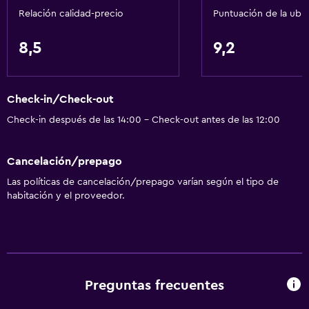
Relación calidad-precio
Puntuación de la ubi
Accesibilidad y adecuación
8,5
9,2
Unidad ubicada en la planta baja
Habitaciones para no fumadores disponibles
Check-in/Check-out
Accesibilidad
Check-in después de las 14:00 - Check-out antes de las 12:00
Estacionamiento accesible
Lavabo bajo
Cancelación/prepago
Almohada sin plumas
Las políticas de cancelación/prepago varían según el tipo de
Inodoro con barras de apoyo
habitación y el proveedor.
Áreas designadas para fumadores
Entrada privada
Servicios y facilidades
Preguntas frecuentes
Renta de autos