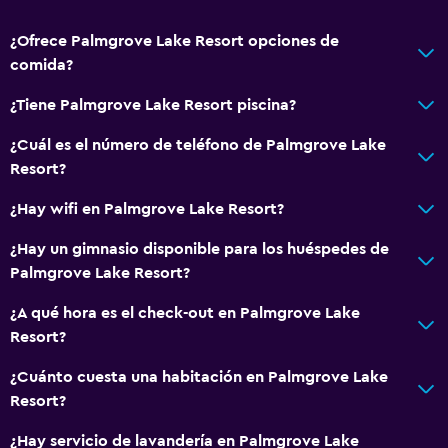
Servicio de despertador
¿Ofrece Palmgrove Lake Resort opciones de
Servicio de conserjería
comida?
Caja fuerte
¿Tiene Palmgrove Lake Resort piscina?
Servicio de habitaciones
Mostrador de información turística
¿Cuál es el número de teléfono de Palmgrove Lake
Resort?
Check-out exprés
Botella de agua
¿Hay wifi en Palmgrove Lake Resort?
Recepción 24 horas
¿Hay un gimnasio disponible para los huéspedes de
Palmgrove Lake Resort?
General
¿A qué hora es el check-out en Palmgrove Lake
Habitaciones familiares
Resort?
Zona de estar
¿Cuánto cuesta una habitación en Palmgrove Lake
Vista al jardín
Resort?
Habitaciones insonorizadas
¿Hay servicio de lavandería en Palmgrove Lake