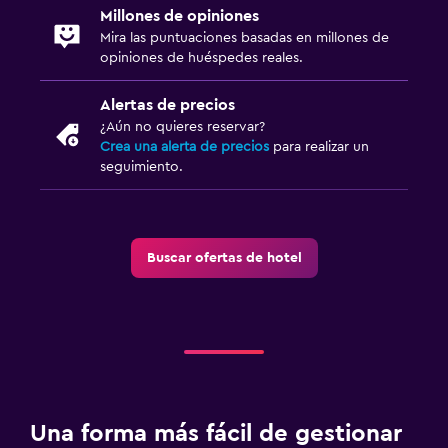
Millones de opiniones
Lavandería
Mira las puntuaciones basadas en millones de
Lavandería
opiniones de huéspedes reales.
Servicio de planchado
Alertas de precios
Servicios de lavandería/tintorería
¿Aún no quieres reservar?
Crea una alerta de precios
para realizar un
Secadora
seguimiento.
Salud y seguridad
Limpieza diaria
Buscar ofertas de hotel
Botiquín de primeros auxilios
Cámaras CCTV en zonas comunes
Seguridad las 24 horas
Sistema de entretenimiento
TV de pantalla plana
Una forma más fácil de gestionar