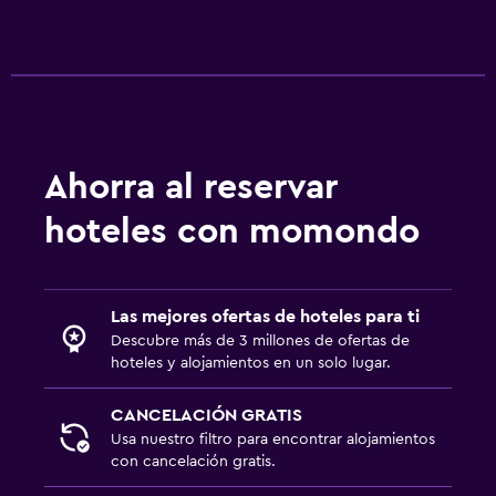
Comedor
Aire libre
Terraza/patio
Parrilla
Ahorra al reservar
Terraza
Área de picnic
hoteles con momondo
Jardín
Las mejores ofertas de hoteles para ti
Estacionamiento y transporte
Descubre más de 3 millones de ofertas de
Traslado aeropuerto
hoteles y alojamientos en un solo lugar.
Estacionamiento gratuito
CANCELACIÓN GRATIS
Valet parking
Usa nuestro filtro para encontrar alojamientos
Estacionamiento privado
con cancelación gratis.