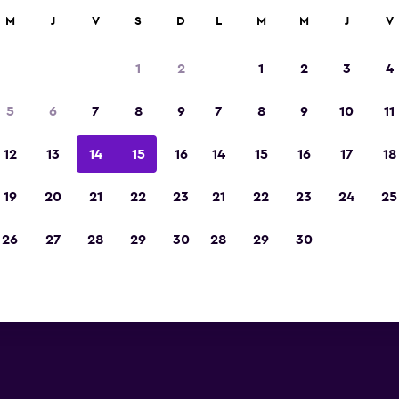
car
M
J
V
S
D
L
M
M
J
V
1
2
1
2
3
4
s barata de precio por noche
5
6
7
8
9
7
8
9
10
11
r
Total noche
12
13
14
15
16
14
15
16
17
18
19
20
21
22
23
21
22
23
24
25
$64
Ver oferta
26
27
28
29
30
28
29
30