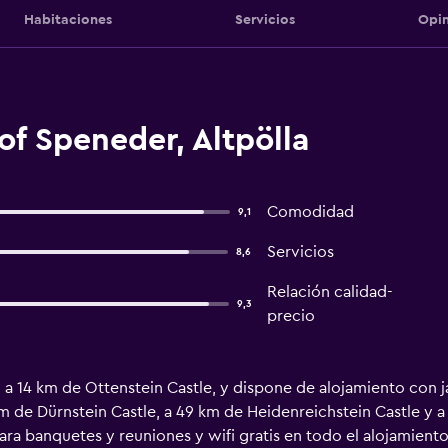
Habitaciones
Servicios
Opin
f Speneder, Altpölla
Comodidad
9,1
Servicios
8,6
Relación calidad-
9,3
precio
 a 14 km de Ottenstein Castle, y dispone de alojamiento con ja
m de Dürnstein Castle, a 49 km de Heidenreichstein Castle y a
ara banquetes y reuniones y wifi gratis en todo el alojamient