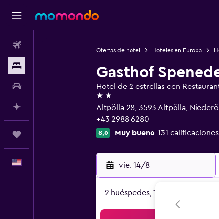
Vuelos
Ofertas de hotel
Hoteles en Europa
Ho
Alojamientos
Gasthof Spened
Autos
Hotel de 2 estrellas con Restauran
2 estrellas
Planifica con IA
Altpölla 28, 3593 Altpölla, Niederö
+43 2988 6280
Muy bueno
131 calificaciones
8,6
Trips
Español
vie. 14/8
-
2 huéspedes, 1 habitación