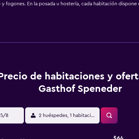
 y fogones. En la posada u hostería, cada habitación dispone 
a o continental. La zona es ideal para practicar senderismo y 
 km del alojamiento.
Precio de habitaciones y ofer
Gasthof Speneder
15/8
2 huéspedes, 1 habitación
$64