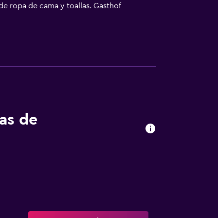
de ropa de cama y toallas. Gasthof
ciclismo, y en el alojamiento hay alquiler de
tas de