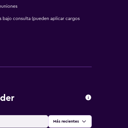
reuniones
 bajo consulta (pueden aplicar cargos
eder
Ordenar por
:
Más recientes