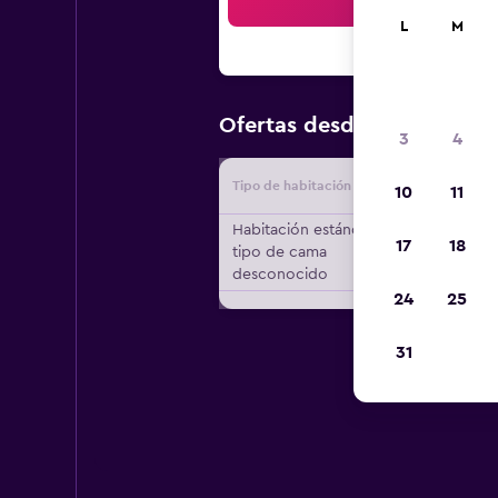
Bus
L
M
$64
Ofertas desde
/
Oferta má
3
4
Tipo de habitación
Proveedo
10
11
Habitación estándar,
17
18
tipo de cama
desconocido
24
25
31