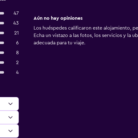
47
Aún no hay opiniones
43
Los huéspedes calificaron este alojamiento, p
21
Echa un vistazo a las fotos, los servicios y la u
6
adecuada para tu viaje.
8
2
4