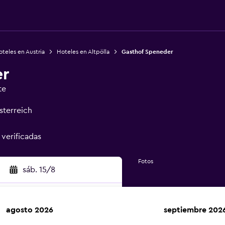
teles en Austria
Hoteles en Altpölla
Gasthof Speneder
er
te
sterreich
 verificadas
Fotos
sáb. 15/8
agosto 2026
septiembre 202