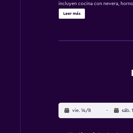
incluyen cocina con nevera, horno
Speneder ofrece desayuno a la cart
Leer más
bicicletas. Zwettl Abbey está a 30
vie. 14/8
-
sáb. 