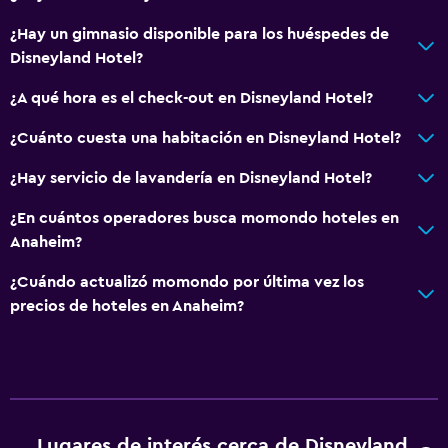
Compras
¿Hay un gimnasio disponible para los huéspedes de
Disneyland Hotel?
Estacionamiento y transporte
Estacionamiento
¿A qué hora es el check-out en Disneyland Hotel?
Estacionamiento en la calle
¿Cuánto cuesta una habitación en Disneyland Hotel?
Valet parking
¿Hay servicio de lavandería en Disneyland Hotel?
Lavandería
¿En cuántos operadores busca momondo hoteles en
Anaheim?
Lavandería
Servicios de lavandería/tintorería
¿Cuándo actualizó momondo por última vez los
precios de hoteles en Anaheim?
Plancha y tabla de planchar
Ideal para familias
Cuidado de niños o guardería
Piscina (para niños)
Lugares de interés cerca de Disneyland