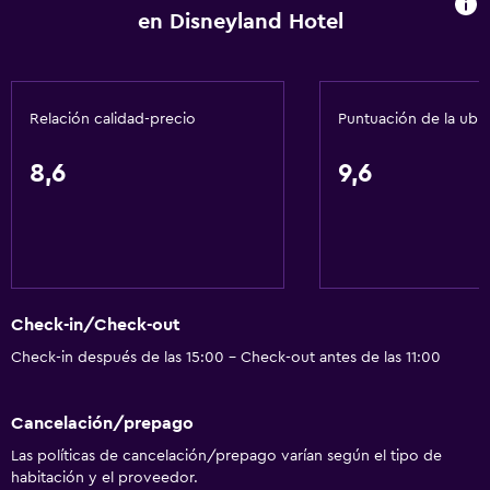
Piscina al aire libre
en Disneyland Hotel
Sauna
Tobogán acuático
Relación calidad-precio
Puntuación de la ubi
Comedor
8,6
9,6
Restaurante
Bar/lounge
Nevera
La comida se puede entregar en el alojamiento
Cafetería
Check-in/Check-out
Check-in después de las 15:00 - Check-out antes de las 11:00
Salud y seguridad
Limpieza diaria
Cancelación/prepago
Cámaras CCTV en zonas comunes
Las políticas de cancelación/prepago varían según el tipo de
habitación y el proveedor.
Cámaras CCTV en el exterior