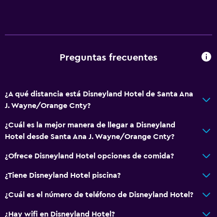
Seguridad las 24 horas
Caja fuerte
Servicios básicos
Preguntas frecuentes
Wifi gratis
Wifi disponible en todas las instalaciones
¿A qué distancia está Disneyland Hotel de Santa Ana
Internet
J. Wayne/Orange Cnty?
Artículos de aseo gratis
¿Cuál es la mejor manera de llegar a Disneyland
Aire acondicionado
Hotel desde Santa Ana J. Wayne/Orange Cnty?
¿Ofrece Disneyland Hotel opciones de comida?
Actividades
Tienda de regalos
¿Tiene Disneyland Hotel piscina?
Senderismo
¿Cuál es el número de teléfono de Disneyland Hotel?
Bicicletas
¿Hay wifi en Disneyland Hotel?