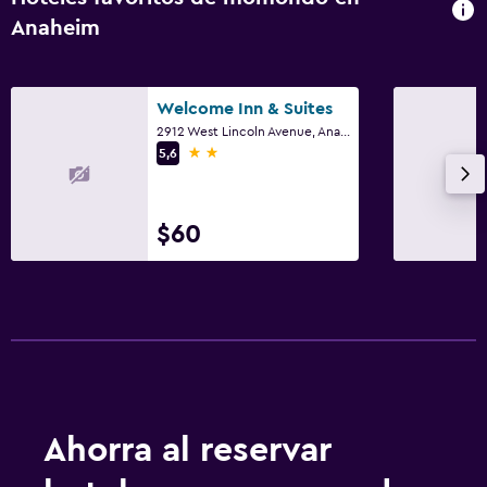
Secador de pelo
Anaheim
Zona de trabajo
Welcome Inn & Suites
Escritorio
2912 West Lincoln Avenue, Anaheim, CA
2 estrellas
5,6
Gimnasio
Gimnasio
$60
Ahorra al reservar