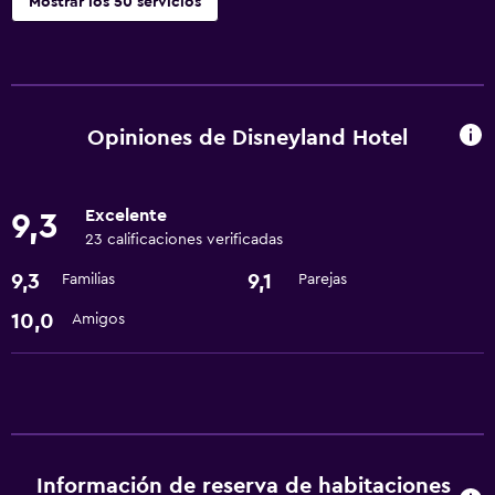
Mostrar los 50 servicios
Servicios y facilidades
Cajero automático/banco
Centro de negocios
Opiniones de Disneyland Hotel
Renta de autos
Cambio de divisas
Excelente
9,3
Instalaciones para reuniones
23 calificaciones verificadas
Servicio de habitaciones
9,3
9,1
Familias
Parejas
Check-out exprés
10,0
Amigos
Recepción 24 horas
Piscina y spa
Spa
Bañera de hidromasaje
Información de reserva de habitaciones