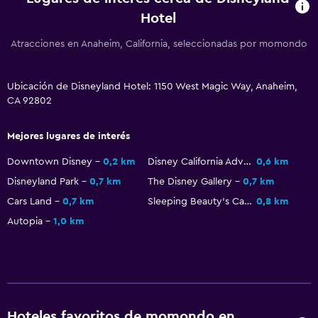
Comidas para niños
Hotel
Atracciones en Anaheim, California, seleccionadas por momondo
Sistema de entretenimiento
TV de pantalla plana
Ubicación de Disneyland Hotel: 1150 West Magic Way, Anaheim,
TV por cable o vía satélite
CA 92802
Accesibilidad y adecuación
Mejores lugares de interés
Habitaciones para no fumadores disponibles
Downtown Disney
0,2 km
Disney California Adventure Park
0,6 km
Ascensor
Disneyland Park
0,7 km
The Disney Gallery
0,7 km
Cars Land
0,7 km
Sleeping Beauty's Castle
0,8 km
General
Autopia
1,0 km
Habitaciones familiares
Posibilidad de habitaciones conectadas
Baño
Hoteles favoritos de momondo en