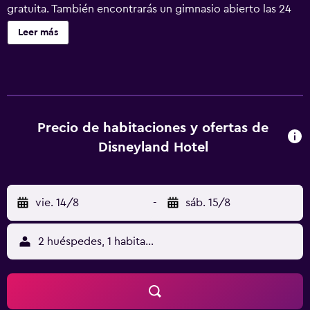
gratuita. También encontrarás un gimnasio abierto las 24
horas, un bar o lounge y un bar junto a la piscina.
Leer más
Disneyland Hotel ofrece 973 alojamientos con caja fuerte
y secador de pelo. Cada alojamiento tiene un mobiliario y
decoración diferentes. Las camas están vestidas con ropa
de cama de alta calidad. Se ofrece una televisión de
pantalla plana en todas las habitaciones. Los baños están
equipados con ducha y bañera combinadas y artículos de
Precio de habitaciones y ofertas de
higiene personal gratuitos. Este complejo en Anaheim
Disneyland Hotel
ofrece acceso a Internet wifi gratis. Los servicios para las
personas de negocios incluyen escritorio y teléfono. Se
ofrece servicio de limpieza todos los días y es posible
vie. 14/8
-
sáb. 15/8
solicitar microondas. En el alojamiento hay 3 piscinas al
aire libre además de piscina infantil. Otros servicios de
ocio y esparcimiento incluyen un tobogán acuático, una
2 huéspedes, 1 habitación
bañera de hidromasaje y gimnasio abierto las 24 horas. Se
pueden practicar las actividades de ocio y esparcimiento
que se indican más abajo en las instalaciones o cerca del
alojamiento (es posible que se aplique un recargo).