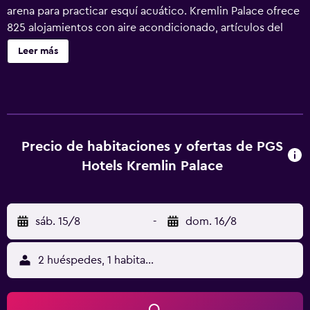
arena para practicar esquí acuático. Kremlin Palace ofrece
825 alojamientos con aire acondicionado, artículos del
minibar gratis y caja fuerte. Las habitaciones disponen de
Leer más
balcón. Se ofrece una Smart TV con canales por satélite.
Los baños están equipados con ducha y bañera
combinadas, artículos de higiene personal gratuitos y
secador de pelo. Los huéspedes pueden navegar por la
web gracias a nuestro acceso a Internet wifi gratis. Las
habitaciones también incluyen botella de agua gratuita y
Precio de habitaciones y ofertas de PGS
cafetera y tetera. Se ofrece servicio de limpieza todos los
Hotels Kremlin Palace
días. Este alojamiento dispone de una playa privada y una
pista de tenis al aire libre. En el alojamiento hay 2 piscinas
al aire libre además de piscina cubierta. Además de una
sáb. 15/8
-
dom. 16/8
piscina infantil, los servicios de ocio y esparcimiento
incluyen sauna y gimnasio. Se pueden practicar las
actividades de ocio y esparcimiento que se indican más
2 huéspedes, 1 habitación
abajo en las instalaciones o cerca del alojamiento (es
posible que se aplique un recargo).