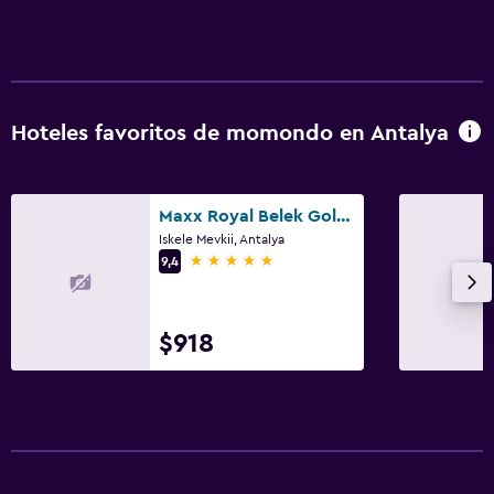
Baño privado
Ducha
Gorro de baño
Tina de baño
Hoteles favoritos de momondo en Antalya
Aseo
Papel higiénico
Cepillo de dientes
Maxx Royal Belek Golf Resort
Iskele Mevkii, Antalya
5 estrellas
9,4
General
Habitaciones familiares
$918
Vista al jardín
Espacio de almacenamiento
Pantuflas
Habitaciones insonorizadas
Insonorización