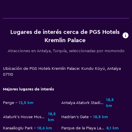
Cafetera
Piscina y spa
Lugares de interés cerca de PGS Hotels
Spa
Kremlin Palace
Bañera de hidromasaje
Piscina (cubierta)
Atracciones en Antalya, Turquía, seleccionadas por momondo
Piscina al aire libre
Ubicación de PGS Hotels Kremlin Palace: Kundu Köyü, Antalya
Vapor
07110
Masajes
Sauna
Mejores lugares de interés
Tobogán acuático
18,5
Perge
12,5 km
Antalya Ataturk Stadium
km
Baño
18,5
Ataturk's House Museum
Hadrian's Gate
18,5 km
km
Secador de pelo
Karaalioglu Park
18,6 km
Parque de la Playa Lara
8,1 km