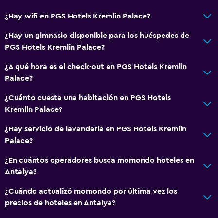
Cancha de básquetbol
¿Hay wifi en PGS Hotels Kremlin Palace?
Compras
¿Hay un gimnasio disponible para los huéspedes de
PGS Hotels Kremlin Palace?
Comedor
¿A qué hora es el check-out en PGS Hotels Kremlin
Tetera eléctrica
Palace?
Menús para dietas especiales (bajo petición)
¿Cuánto cuesta una habitación en PGS Hotels
Restaurante
Kremlin Palace?
Bar/lounge
¿Hay servicio de lavandería en PGS Hotels Kremlin
La comida se puede entregar en el alojamiento
Palace?
Minibar
¿En cuántos operadores busca momondo hoteles en
Bar de tapas
Antalya?
Tetera/cafetera
¿Cuándo actualizó momondo por última vez los
Tetera
precios de hoteles en Antalya?
Nevera