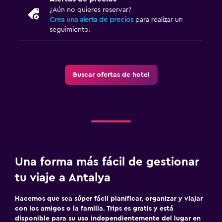
Jardín
¿Aún no quieres reservar?
Crea una alerta de precios
para realizar un
Terraza/patio
seguimiento.
Toallas de playa
Parrilla
Terraza
Buscar ofertas de hotel
Ideal para familias
Cuna/cama nido disponibles
Piscina (para niños)
Club infantil
Una forma más fácil de gestionar
Equipo infantil para zona de juegos al aire libre
tu viaje a Antalya
Servicios de cuidado de niños (con cargos)
Parque infantil
Hacemos que sea súper fácil planificar, organizar y viajar
con los amigos o la familia. Trips es gratis y está
disponible para su uso independientemente del lugar en
Estacionamiento y transporte