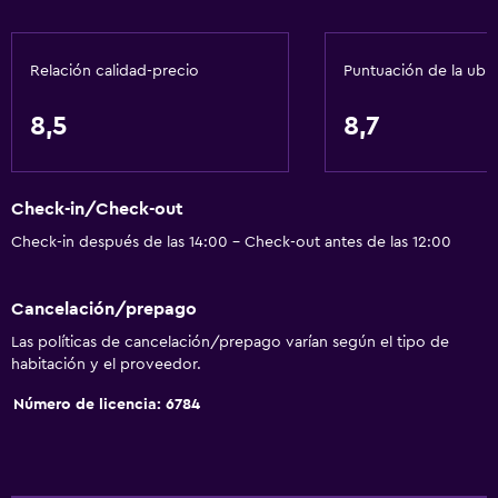
Caja fuerte
Botella de agua
Relación calidad-precio
Puntuación de la ubi
Servicios básicos
8,5
8,7
Internet
Extinguidor
Check-in/Check-out
Artículos de aseo gratis
Check-in después de las 14:00 - Check-out antes de las 12:00
Alarma de humo
Calefacción
Cancelación/prepago
Aire acondicionado
Las políticas de cancelación/prepago varían según el tipo de
Wifi gratis
habitación y el proveedor.
Ropa de cama
Número de licencia: 6784
Toallas
Champú