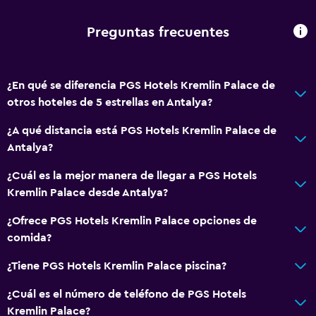
Gel de ducha
Papeleras
Preguntas frecuentes
Acondicionador
¿En qué se diferencia PGS Hotels Kremlin Palace de
Actividades
otros hoteles de 5 estrellas en Antalya?
Tienda de regalos
¿A qué distancia está PGS Hotels Kremlin Palace de
Dardos
Antalya?
Submarinismo
¿Cuál es la mejor manera de llegar a PGS Hotels
Buceo
Kremlin Palace desde Antalya?
Entretenimiento nocturno
¿Ofrece PGS Hotels Kremlin Palace opciones de
Salón de belleza
comida?
Parque acuático
¿Tiene PGS Hotels Kremlin Palace piscina?
Mesa de billar
Windsurf
¿Cuál es el número de teléfono de PGS Hotels
Kremlin Palace?
Sala de fiestas