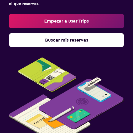
el que reserves.
Traslado al aeropuerto (con cargos)
Estacionamiento gratuito
Empezar a usar Trips
Estacionamiento privado
Servicio de traslado (cargo adicional)
Buscar mis reservas
Sistema de entretenimiento
TV de pantalla plana
Biblioteca
Sala de estar/TV compartida
TV
Habitación
Enchufe cerca de la cama
Sofá cama