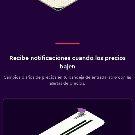
Perchero
Armario o clóset
Salud y seguridad
Limpieza diaria
Seguridad las 24 horas
Recibe notificaciones cuando los precios
Botiquín de primeros auxilios
bajen
Caja fuerte
Cambios diarios de precios en tu bandeja de entrada: solo con las
alertas de precios.
Lavandería
Lavandería
Servicio de planchado
Servicios de lavandería/tintorería
Gimnasio