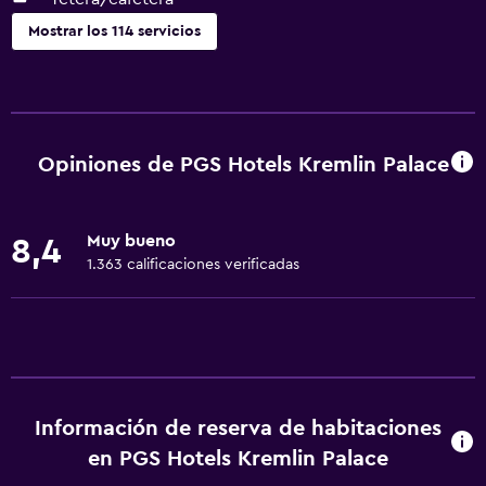
Mostrar los 114 servicios
Servicios y facilidades
Cajero automático/banco
Servicio de despertador
Opiniones de PGS Hotels Kremlin Palace
Personal de entretenimiento
Cambio de divisas
Muy bueno
8,4
Baño turco
1.363 calificaciones verificadas
Instalaciones para reuniones
Minimercado en las instalaciones
Servicio de habitaciones
Acceso con tarjeta
Información de reserva de habitaciones
Recepción 24 horas
en PGS Hotels Kremlin Palace
Salas de conferencia