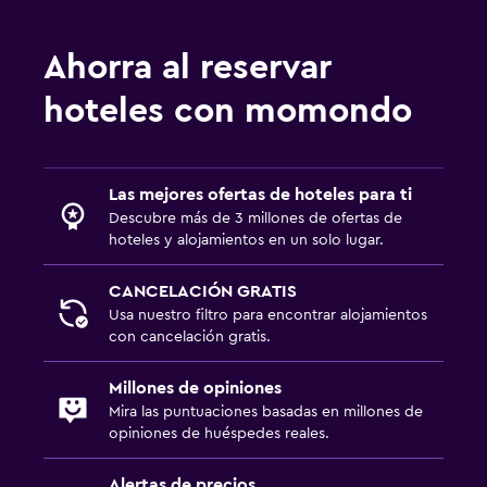
Teléfono
Ahorra al reservar
Piso de mosaico/mármol
hoteles con momondo
Accesibilidad y adecuación
Unidad accesible para personas en silla de ruedas
Las mejores ofertas de hoteles para ti
Habitaciones para no fumadores disponibles
Descubre más de 3 millones de ofertas de
Accesibilidad
hoteles y alojamientos en un solo lugar.
Ascensor
CANCELACIÓN GRATIS
Ascensor disponible
Usa nuestro filtro para encontrar alojamientos
Tina de baño adaptada
con cancelación gratis.
Plantas superiores accesibles por ascensor
Millones de opiniones
Mira las puntuaciones basadas en millones de
Aire libre
opiniones de huéspedes reales.
Playa privada
Alertas de precios