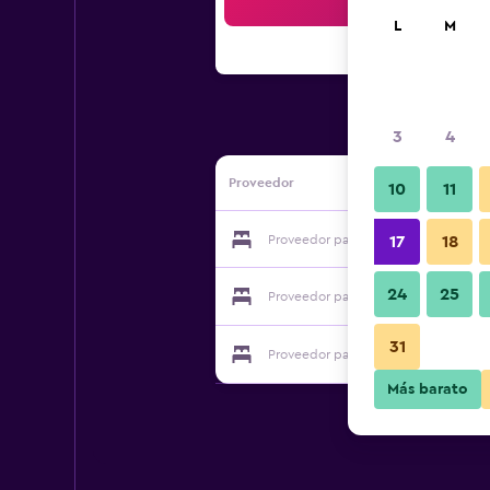
Bus
L
M
3
4
Proveedor
10
11
Proveedor para La Casa de Asterix
17
18
24
25
Proveedor para La Casa de Asterix
31
Proveedor para La Casa de Asterix
Más barato