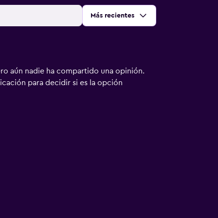
Ordenar por
:
Más recientes
ero aún nadie ha compartido una opinión.
bicación para decidir si es la opción