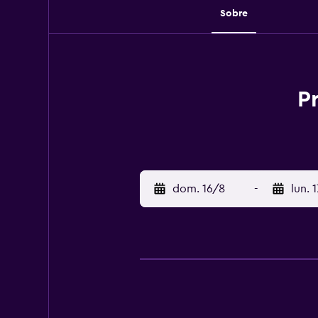
Sobre
P
dom. 16/8
-
lun. 