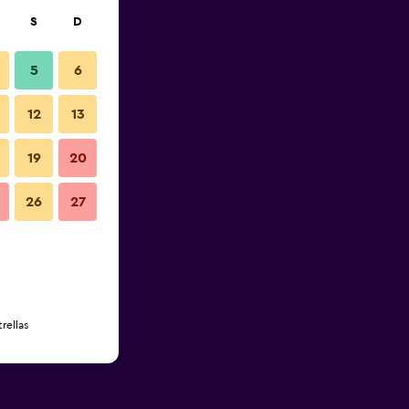
S
D
5
6
12
13
19
20
26
27
rellas