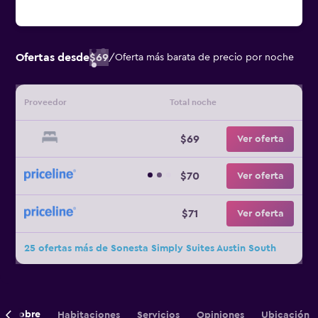
Ofertas desde
$69
/
Oferta más barata de precio por noche
Proveedor
Total noche
$69
Ver oferta
$70
Ver oferta
$71
Ver oferta
25 ofertas más de Sonesta Simply Suites Austin South
Sobre
Habitaciones
Servicios
Opiniones
Ubicación