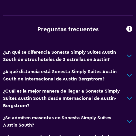
Cafetera
Cocina
Cocineta
Preguntas frecuentes
Accesibilidad y adecuación
¿En qué se diferencia Sonesta Simply Suites Austin
Mascotas permitidas bajo consulta (pueden aplicar cargos
South de otros hoteles de 3 estrellas en Austin?
extra)
¿A qué distancia está Sonesta Simply Suites Austin
Accesibilidad
South de Internacional de Austin-Bergstrom?
Ascensor
¿Cuál es la mejor manera de llegar a Sonesta Simply
Estacionamiento accesible
Suites Austin South desde Internacional de Austin-
Para no fumadores
Bergstrom?
Áreas designadas para fumadores
¿Se admiten mascotas en Sonesta Simply Suites
Austin South?
Baño