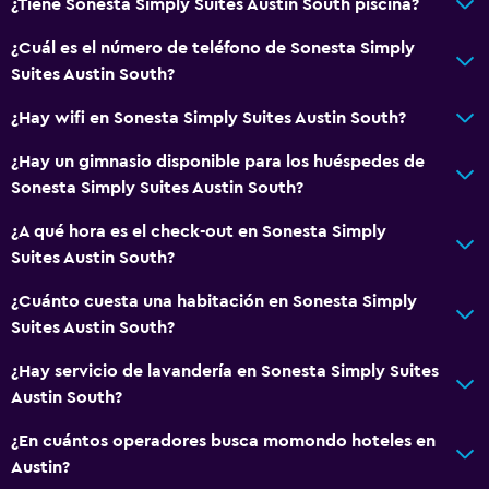
¿Tiene Sonesta Simply Suites Austin South piscina?
Ducha
Tina de baño
¿Cuál es el número de teléfono de Sonesta Simply
Suites Austin South?
Secador de pelo
Aseo
¿Hay wifi en Sonesta Simply Suites Austin South?
Papel higiénico
¿Hay un gimnasio disponible para los huéspedes de
Baño privado
Sonesta Simply Suites Austin South?
¿A qué hora es el check-out en Sonesta Simply
General
Suites Austin South?
Zona de estar
¿Cuánto cuesta una habitación en Sonesta Simply
Posibilidad de habitaciones conectadas
Suites Austin South?
Teléfono
¿Hay servicio de lavandería en Sonesta Simply Suites
Alfombrado
Austin South?
Espacio de almacenamiento
¿En cuántos operadores busca momondo hoteles en
Austin?
Salud y seguridad