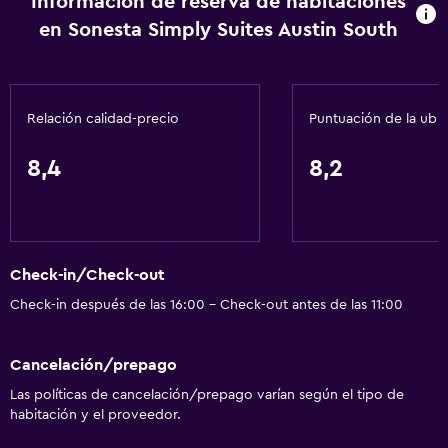
Información de reserva de habitaciones
Gel de ducha
en Sonesta Simply Suites Austin South
Aire acondicionado
Papeleras
Acondicionador
Relación calidad-precio
Puntuación de la ubi
Cocina
8,4
8,2
Copas
Lavavajillas
Horno
Check-in/Check-out
Microondas
Check-in después de las 16:00 - Check-out antes de las 11:00
Utensilios de cocina
Cocina
Cancelación/prepago
Tetera/cafetera
Las políticas de cancelación/prepago varían según el tipo de
Tostadora
habitación y el proveedor.
Nevera