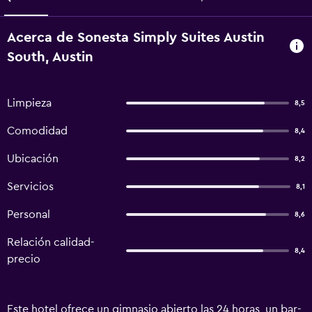
Acerca de Sonesta Simply Suites Austin
South, Austin
Limpieza
8,5
Comodidad
8,4
Ubicación
8,2
Servicios
8,1
Personal
8,6
Relación calidad-
8,4
precio
Este hotel ofrece un gimnasio abierto las 24 horas, un bar-