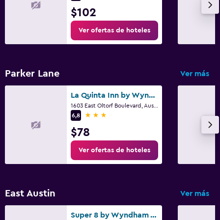
Gimnasio
$102
Ver ofertas de hoteles
Parker Lane
Ver más
La Quinta Inn by Wyndham Austin Oltorf
1603 East Oltorf Boulevard, Austin, TX
3 estrellas
6,8
$78
Ver ofertas de hoteles
East Austin
Ver más
Super 8 by Wyndham Austin Downtown/Capitol Area