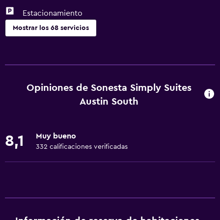
Estacionamiento
Mostrar los 68 servicios
Servicios básicos
Wifi gratis
Wifi disponible en todas las instalaciones
Opiniones de Sonesta Simply Suites
Internet
Austin South
Ropa de cama
Toallas
Muy bueno
8,1
Extinguidor
332 calificaciones verificadas
Artículos de aseo gratis
Champú
Alarma de humo
Calefacción