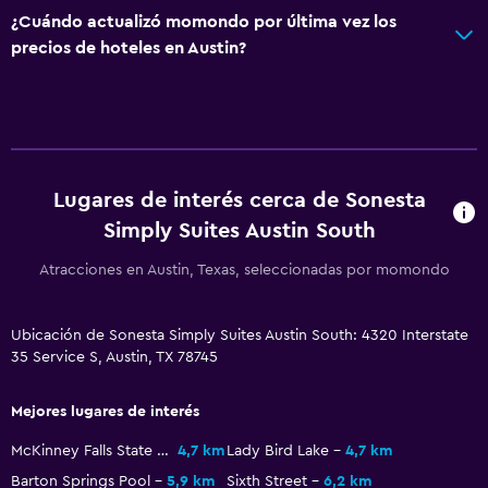
¿Cuándo actualizó momondo por última vez los
Botiquín de primeros auxilios
precios de hoteles en Austin?
Cámaras CCTV en zonas comunes
Cámaras CCTV en el exterior
Seguridad las 24 horas
Estacionamiento y transporte
Lugares de interés cerca de Sonesta
Estacionamiento
Simply Suites Austin South
Estacionamiento (con cargos)
Atracciones en Austin, Texas, seleccionadas por momondo
Estacionamiento privado
Ubicación de Sonesta Simply Suites Austin South: 4320 Interstate
Lavandería
35 Service S, Austin, TX 78745
Lavandería
Mejores lugares de interés
Servicios de lavandería/tintorería
McKinney Falls State Park
4,7 km
Lady Bird Lake
4,7 km
Plancha y tabla de planchar
Barton Springs Pool
5,9 km
Sixth Street
6,2 km