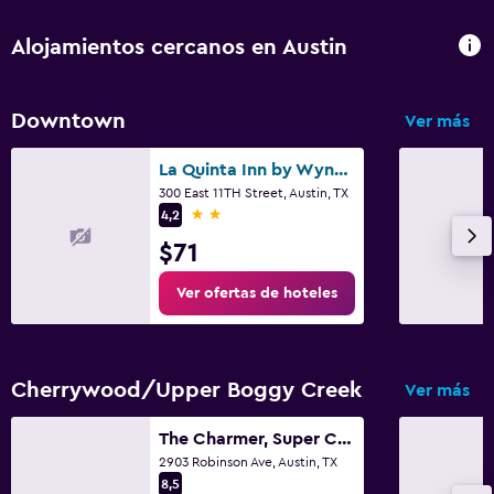
Aire libre
Parrilla
Alojamientos cercanos en Austin
Área de picnic
Downtown
Ver más
Zona de trabajo
La Quinta Inn by Wyndham Austin Capitol / Downtown
Fax/fotocopiadora
300 East 11TH Street, Austin, TX
Escritorio
2 estrellas
4,2
$71
Comedor
Ver ofertas de hoteles
Mesa de comedor
Actividades
Cherrywood/Upper Boggy Creek
Ver más
Compras
The Charmer, Super Close to UT + Downtown
2903 Robinson Ave, Austin, TX
Gimnasio
8,5