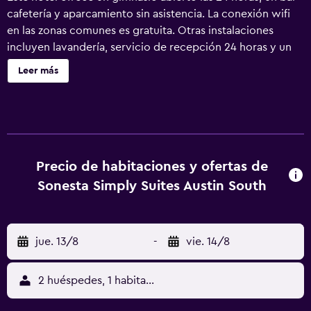
cafetería y aparcamiento sin asistencia. La conexión wifi
en las zonas comunes es gratuita. Otras instalaciones
incluyen lavandería, servicio de recepción 24 horas y un
supermercado. Se incluye un servicio de limpieza semanal.
Leer más
Sonesta Simply Suites Austin South ofrece 122
alojamientos con aire acondicionado, cafetera y tetera y
secador de pelo. Se ofrece una televisión de pantalla
plana de 50 pulgadas con canales por cable. En este hotel
de 3 estrellas, los alojamientos incluyen cocina con
frigorífico/congelador grande, microondas y utensilios de
Precio de habitaciones y ofertas de
cocina. Los baños están equipados con ducha y bañera
Sonesta Simply Suites Austin South
combinadas y artículos de higiene personal gratuitos. Los
huéspedes pueden navegar por la web gracias a nuestro
acceso a Internet wifi gratis (velocidad: 50 Mbps o más).
jue. 13/8
-
vie. 14/8
Los servicios para personas de negocios incluyen
escritorio y sillas de oficina. Se ofrece servicio de limpieza
cada semana. Los servicios de ocio y esparcimiento en
2 huéspedes, 1 habitación
este hotel incluyen gimnasio abierto las 24 horas.