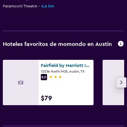
Paramount Theatre
6,4 km
Habitación
Despertador
Perchero
Armario o clóset
Hoteles favoritos de momondo en Austin
Servicios y facilidades
Servicio de despertador
Fairfield by Marriott Inn & Suites Austin Parmer/Tech Ridge
Acceso con tarjeta
12536 North IH35, Austin, TX
3 estrellas
8,0
Recepción 24 horas
Sistema de entretenimiento
$79
TV de pantalla plana
TV