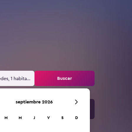
Buscar
des, 1 habitación
septiembre 2026
M
M
J
V
S
D