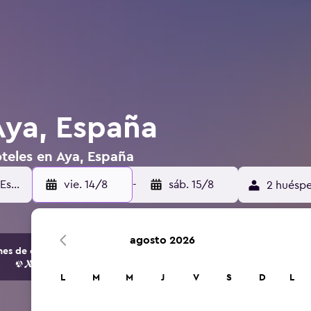
Aya, España
teles en Aya, España
vie. 14/8
-
sáb. 15/8
2 huéspe
agosto 2026
s de opciones de hoteles y alojamientos.
L
M
M
J
V
S
D
L