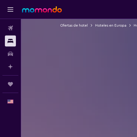
Ofertas de hotel
Hoteles en Europa
H
Vuelos
Alojamientos
Autos
Planifica con IA
Trips
Español