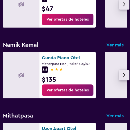
$47
Ver ofertas de hoteles
Namik Kemal
Ver más
Cunda Piano Otel
Mithatpasa Mah., Yukari Cayis Sok No:16, Ayvalık
3 estrellas
8,6
$135
Ver ofertas de hoteles
Mithatpasa
Ver más
Uzun Apart Otel