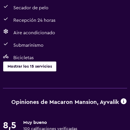
Secador de pelo
Recepción 24 horas
Aire acondicionado
Submarinismo
Bicicletas
Mostrar los 15 servicios
Lavandería
Lavandería
Servicios de lavandería/tintorería
Opiniones de Macaron Mansion, Ayvalik
Actividades
Muy bueno
8,5
Bicicletas
100 calificaciones verificadas