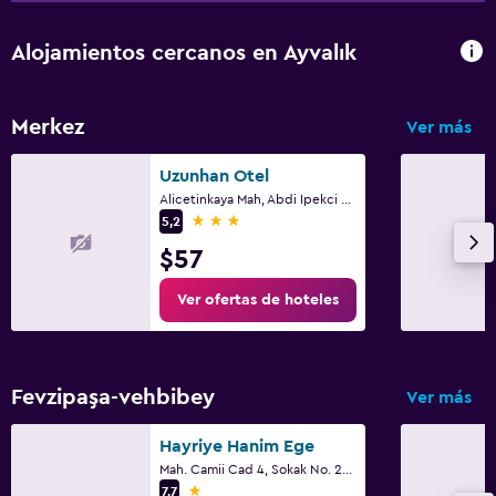
Alojamientos cercanos en Ayvalık
Merkez
Ver más
Uzunhan Otel
Alicetinkaya Mah, Abdi Ipekci Cd. No 68, Ayvalık
3 estrellas
5,2
$57
Ver ofertas de hoteles
Fevzipaşa-vehbibey
Ver más
Hayriye Hanim Ege
Mah. Camii Cad 4, Sokak No. 21, Ayvalık
1 estrella
7,7