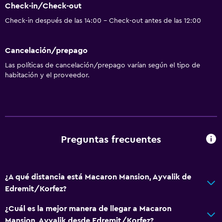
Check-in/Check-out
Accesibilidad y adecuación
Check-in después de las 14:00 - Check-out antes de las 12:00
Áreas designadas para fumadores
Cancelación/prepago
Baño
Las políticas de cancelación/prepago varían según el tipo de
habitación y el proveedor.
Secador de pelo
Comedor
Minibar
Preguntas frecuentes
General
Espacio de almacenamiento
¿A qué distancia está Macaron Mansion, Ayvalik de
Edremit/Korfez?
Ideal para familias
Parque infantil
¿Cuál es la mejor manera de llegar a Macaron
Mansion, Ayvalik desde Edremit/Korfez?