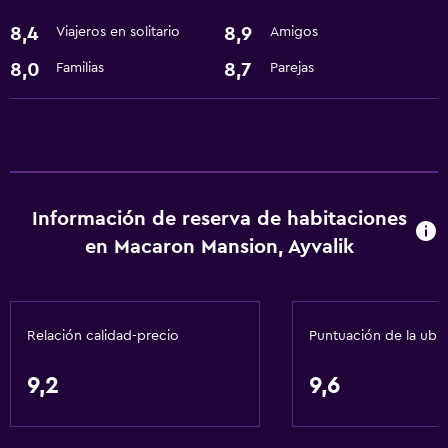
Submarinismo
8,4
8,9
Viajeros en solitario
Amigos
Servicios y facilidades
8,0
8,7
Familias
Parejas
Servicio de habitaciones
Recepción 24 horas
Servicios básicos
Información de reserva de habitaciones
Wifi gratis
en Macaron Mansion, Ayvalik
Aire acondicionado
Estacionamiento y transporte
Relación calidad-precio
Puntuación de la ubi
Traslado aeropuerto
9,2
9,6
Cocina
Cocina