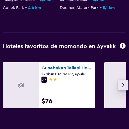
Cocuk Park
4,4 km
Ducmen Ataturk Park
5,1 km
Hoteles favoritos de momondo en Ayvalık
Gunebakan Taliani Hotel
13 Nisan Cad No 163, Ayvalık
2 estrellas
7,7
$76