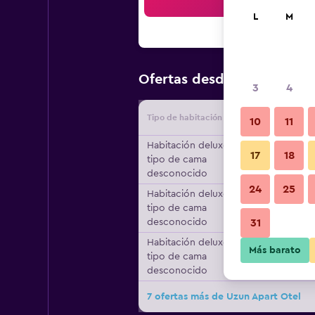
Bus
L
M
$38
Ofertas desde
/
Oferta má
3
4
Tipo de habitación
Proveedo
10
11
Habitación deluxe,
17
18
tipo de cama
desconocido
24
25
Habitación deluxe,
tipo de cama
desconocido
31
Habitación deluxe,
Más barato
tipo de cama
desconocido
7 ofertas más de Uzun Apart Otel