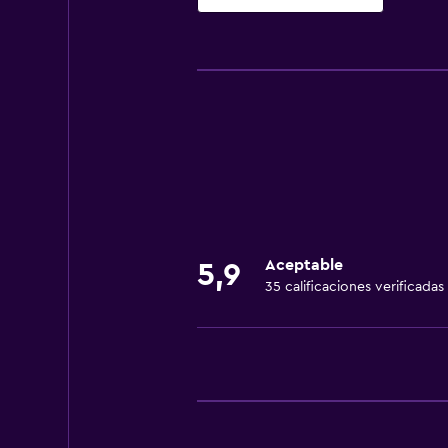
Accesibilidad y adecuación
Habitaciones para no fumadores d
Mascotas permitidas bajo consulta
Áreas designadas para fumadores
Servicios básicos
Wifi gratis
Aire acondicionado
Aceptable
5,9
35 calificaciones verificadas
Artículos de aseo gratis
Lavandería
Lavandería
Servicios de lavandería/tintorería