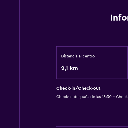
General
Pantuflas
Inf
Espacio de almacenamiento
Baño
Secador de pelo
Distancia al centro
Zona de trabajo
2,1 km
Escritorio
Check-in/Check-out
Piscina
Check-in después de las 15:30 - Check-
Piscina al aire libre