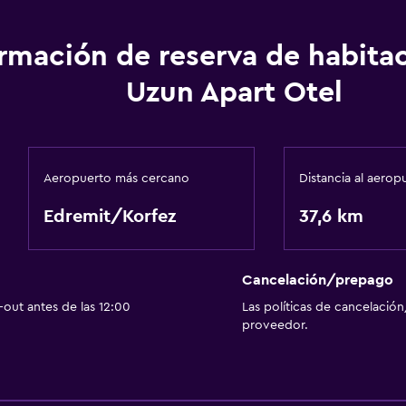
Estacionamiento y tran
Traslado aeropuerto
ormación de reserva de habita
Uzun Apart Otel
Aire libre
Jardín
Aeropuerto más cercano
Distancia al aerop
Ideal para familias
Edremit/Korfez
37,6 km
Parque infantil
Cancelación/prepago
out antes de las 12:00
Las políticas de cancelación
proveedor.