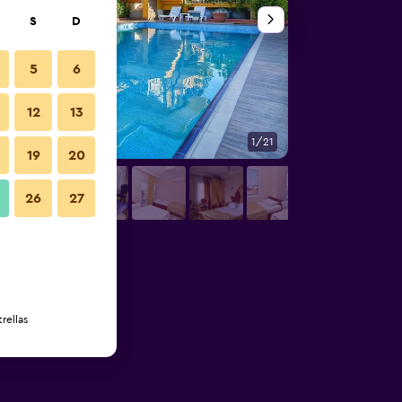
S
D
5
6
12
13
1/21
Otros
19
20
26
27
rellas