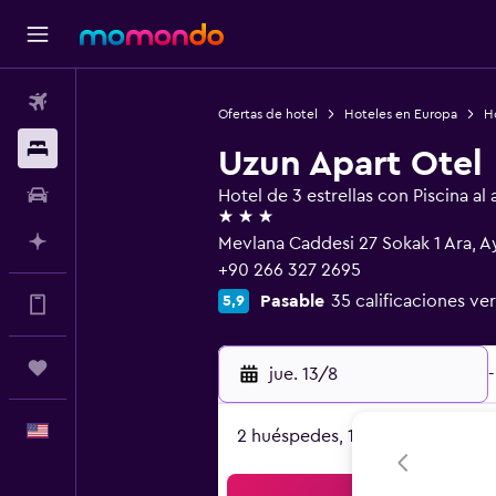
Vuelos
Ofertas de hotel
Hoteles en Europa
Ho
Alojamientos
Uzun Apart Otel
Autos
Hotel de 3 estrellas con Piscina al a
3 estrellas
Planifica con IA
Mevlana Caddesi 27 Sokak 1 Ara, A
+90 266 327 2695
Pasable
35 calificaciones ver
5,9
Muchos más beneficios en la app
Trips
jue. 13/8
-
Español
2 huéspedes, 1 habitación