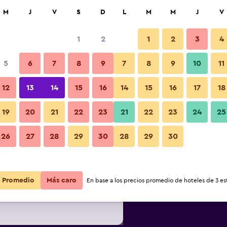
car
M
J
V
S
D
L
M
M
J
V
1
2
1
2
3
4
s barata de precio por noche
5
6
7
8
9
7
8
9
10
11
Piscina
r
Total noche
12
13
14
15
16
14
15
16
17
18
19
20
21
22
23
21
22
23
24
25
$38
Ver oferta
Fotos
26
27
28
29
30
28
29
30
$49
Ver oferta
Promedio
Más caro
En base a los precios promedio de hoteles de 3 est
$54
Ver oferta