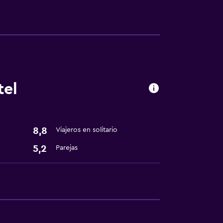
tel
ento
te
8,8
Viajeros en solitario
5,2
Parejas