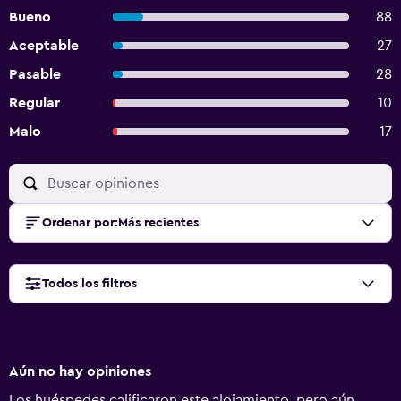
Bueno
88
Aceptable
27
Pasable
28
Regular
10
Malo
17
Ordenar por
:
Más recientes
Todos los filtros
Aún no hay opiniones
Los huéspedes calificaron este alojamiento, pero aún