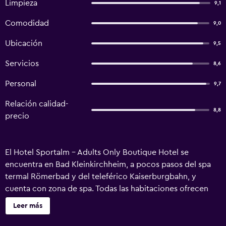
Limpieza
9,1
Comodidad
9,0
Ubicación
9,5
Servicios
8,6
Personal
9,7
Relación calidad-
8,8
precio
El Hotel Sportalm - Adults Only Boutique Hotel se
encuentra en Bad Kleinkirchheim, a pocos pasos del spa
termal Römerbad y del teleférico Kaiserburgbahn, y
cuenta con zona de spa. Todas las habitaciones ofrecen
vistas a las montañas Nockberge. Hay WiFi gratuita. Las
Leer más
amplias habitaciones del Hotel Sportalm - Adults Only
Boutique Hotel cuentan con TV de pantalla plana y baño