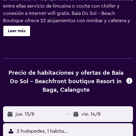
entre ellas servicio de limusina o coche con chófer y
conexión a Internet wifi gratis. Baia Do Sol - Beach
Boutique ofrece 22 alojamientos con minibar y cafetera y
tetera. Se ofrece una televisión LCD de 29 pulgadas con
Leer más
canales por satélite. Los baños están equipados con
ducha, bidé y artículos de higiene personal gratuitos. Los
servicios para las personas de negocios incluyen
escritorio y teléfono. Es posible solicitar tabla de planchar
con plancha y secador de pelo. Se ofrece servicio de
limpieza todos los días. Los servicios de ocio y
Precio de habitaciones y ofertas de Baia
esparcimiento en este hotel incluyen una piscina al aire
Do Sol - Beachfront boutique Resort in
libre. Se pueden practicar las actividades de ocio y
Baga, Calangute
esparcimiento que se indican más abajo en las
instalaciones o cerca del alojamiento (es posible que se
aplique un recargo).
jue. 13/8
-
vie. 14/8
2 huéspedes, 1 habitación