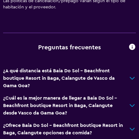
Las políticas de cancelación/prepago varían según el tipo de
habitación y el proveedor.
Ropa de cama
Toallas
Champú
Adaptador
Preguntas frecuentes
Gel de ducha
Papeleras
¿A qué distancia está Baia Do Sol - Beachfront
Comedor
boutique Resort in Baga, Calangute de Vasco da
Tetera eléctrica
Gama Goa?
Almuerzos para llevar
¿Cuál es la mejor manera de llegar a Baia Do Sol -
Menús para dietas especiales (bajo petición)
Beachfront boutique Resort in Baga, Calangute
desde Vasco da Gama Goa?
Restaurante
Bar/lounge
¿Ofrece Baia Do Sol - Beachfront boutique Resort in
Baga, Calangute opciones de comida?
La comida se puede entregar en el alojamiento