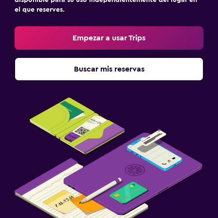
Aire libre
el que reserves.
Muebles de exterior
Empezar a usar Trips
Jardín
Terraza/patio
Buscar mis reservas
Parrilla
Terraza
Sistema de entretenimiento
TV de pantalla plana
TV por cable o vía satélite
Biblioteca
TV
Ideal para familias