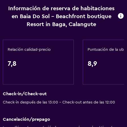
Vista al mar
Información de reserva de habitaciones
Zona de estar
en Baia Do Sol - Beachfront boutique
Sofá
Resort in Baga, Calangute
Teléfono
Piso de mosaico/mármol
Relación calidad-precio
Puntuación de la ubi
Servicios básicos
Dispositivo hotspot móvil
7,8
8,9
Internet
Ventilador
Extinguidor
Check-in/Check-out
Artículos de aseo gratis
Check-in después de las 13:00 - Check-out antes de las 12:00
Alarma de humo
Aire acondicionado
Cancelación/prepago
Wifi gratis