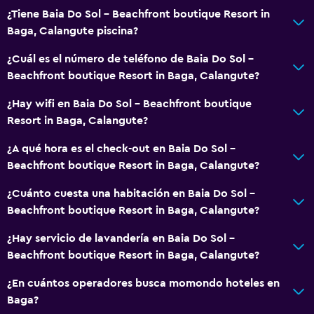
Minibar
¿Tiene Baia Do Sol - Beachfront boutique Resort in
Baga, Calangute piscina?
Cocina compartida
Tetera/cafetera
¿Cuál es el número de teléfono de Baia Do Sol -
Beachfront boutique Resort in Baga, Calangute?
Nevera
Cafetera
¿Hay wifi en Baia Do Sol - Beachfront boutique
Resort in Baga, Calangute?
Servicios y facilidades
¿A qué hora es el check-out en Baia Do Sol -
Renta de autos
Beachfront boutique Resort in Baga, Calangute?
Servicio de despertador
¿Cuánto cuesta una habitación en Baia Do Sol -
Servicio de conserjería
Beachfront boutique Resort in Baga, Calangute?
Cambio de divisas
¿Hay servicio de lavandería en Baia Do Sol -
Servicio de habitaciones
Beachfront boutique Resort in Baga, Calangute?
Mostrador de información turística
¿En cuántos operadores busca momondo hoteles en
Acceso con llave
Baga?