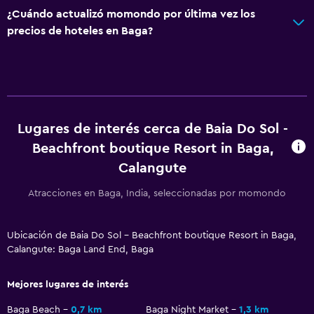
Check-out exprés
¿Cuándo actualizó momondo por última vez los
Recepción 24 horas
precios de hoteles en Baga?
Caja fuerte
Botella de agua
Accesibilidad y adecuación
Lugares de interés cerca de Baia Do Sol -
Unidad ubicada en la planta baja
Beachfront boutique Resort in Baga,
Unidad accesible para personas en silla de ruedas
Calangute
Almohada sin plumas
Atracciones en Baga, India, seleccionadas por momondo
Entrada privada
Habitaciones para no fumadores disponibles
Ubicación de Baia Do Sol - Beachfront boutique Resort in Baga,
Accesibilidad
Calangute: Baga Land End, Baga
Inodoro con barras de apoyo
Mejores lugares de interés
Plantas superiores accesibles por escaleras
Baga Beach
0,7 km
Baga Night Market
1,3 km