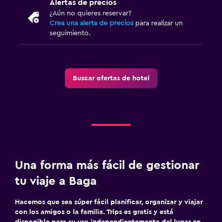
Camas extralargas (+2 m)
Alertas de precios
¿Aún no quieres reservar?
Cama plegable
Crea una alerta de precios
para realizar un
Enchufe cerca de la cama
seguimiento.
Sofá cama
Perchero
Buscar ofertas de hotel
Armario o clóset
Salud y seguridad
Limpieza diaria
Cámaras CCTV en zonas comunes
Cámaras CCTV en el exterior
Una forma más fácil de gestionar
Seguridad las 24 horas
tu viaje a Baga
Botiquín de primeros auxilios
Hacemos que sea súper fácil planificar, organizar y viajar
Caja fuerte
con los amigos o la familia. Trips es gratis y está
disponible para su uso independientemente del lugar en