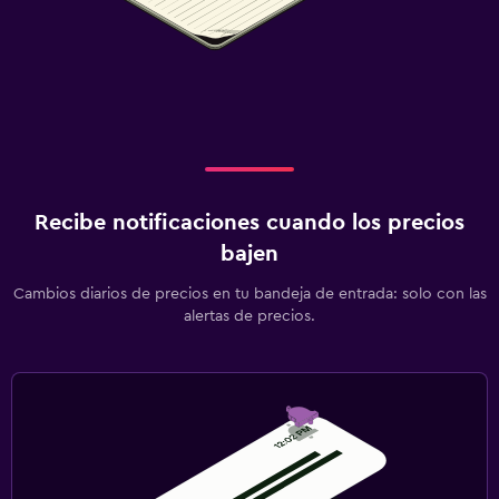
Equipo infantil para zona de juegos al aire libre
Servicios de cuidado de niños (con cargos)
Parque infantil
Juguetes para piscina
Estacionamiento y transporte
Estacionamiento
Recibe notificaciones cuando los precios
Servicio de traslado (cargo adicional)
bajen
Traslado aeropuerto
Cambios diarios de precios en tu bandeja de entrada: solo con las
alertas de precios.
Zona de trabajo
Fax/fotocopiadora
Escritorio
Piscina