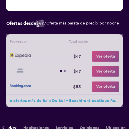
Ofertas desde
$47
/
Oferta más barata de precio por noche
Proveedor
Total noche
$47
Ver oferta
$47
Ver oferta
$53
Ver oferta
4 ofertas más de Baia Do Sol - Beachfront boutique Resort in Baga, Calangute
Sobre
Habitaciones
Servicios
Opiniones
Ubicación