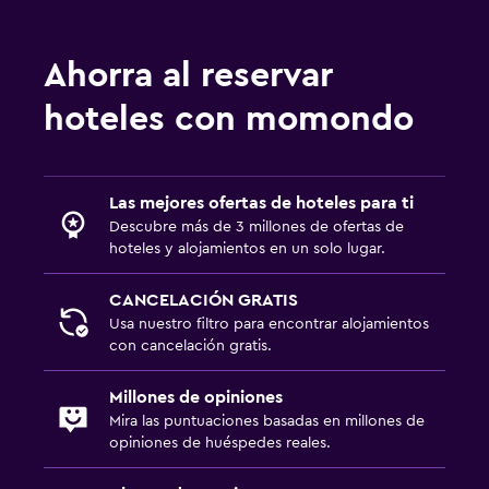
Karaoke
Windsurf
Ahorra al reservar
Compras
hoteles con momondo
Natación
Lavandería
Las mejores ofertas de hoteles para ti
Lavandería
Descubre más de 3 millones de ofertas de
hoteles y alojamientos en un solo lugar.
Servicio de planchado
Servicios de lavandería/tintorería
CANCELACIÓN GRATIS
Usa nuestro filtro para encontrar alojamientos
Plancha para pantalones
con cancelación gratis.
Plancha y tabla de planchar
Tendedero
Millones de opiniones
Mira las puntuaciones basadas en millones de
opiniones de huéspedes reales.
Habitación