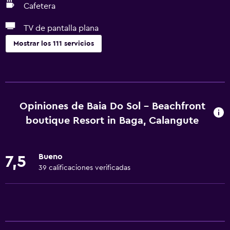
Cafetera
TV de pantalla plana
Mostrar los 111 servicios
General
Habitaciones familiares
Vista al patio interior
Opiniones de Baia Do Sol - Beachfront
Casilleros
boutique Resort in Baga, Calangute
Vista a la montaña
Vista a la piscina
Bueno
7,5
Espacio de almacenamiento
39 calificaciones verificadas
Vista a una calle tranquila
Acceso a la playa
Vista al río