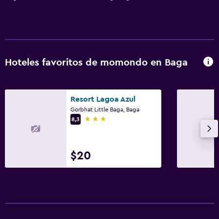
Baño
Secador de pelo
Baño privado
Ducha
Hoteles favoritos de momondo en Baga
Tina de baño
Bidé
Resort Lagoa Azul
Aseo
Gorbhat Little Baga, Baga
3 estrellas
8,3
Papel higiénico
Cepillo de dientes
$20
Actividades
Bicicletas
Pesca
Juegos de mesa/rompecabezas