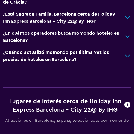
de Gràcia?
¿Está Sagrada Familia, Barcelona cerca de Holiday
General
Inn Express Barcelona - City 22@ By IHG?
Habitaciones familiares
¿En cuántos operadores busca momondo hoteles en
Piso de parquet o madera noble
Barcelona?
Posibilidad de habitaciones conectadas
¿Cuándo actualizó momondo por última vez los
Sofá
precios de hoteles en Barcelona?
Teléfono
Espacio de almacenamiento
Sistema de entretenimiento
Radio
Lugares de interés cerca de Holiday Inn
Express Barcelona - City 22@ By IHG
TV de pantalla plana
TV por cable o vía satélite
Atracciones en Barcelona, España, seleccionadas por momondo
TV