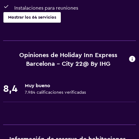
Instalaciones para reuniones
Mostrar los 64 servicios
Servicios básicos
Wifi gratis
Wifi disponible en todas las instalaciones
Opiniones de Holiday Inn Express
Internet
Barcelona - City 22@ By IHG
Ropa de cama
Toallas
Muy bueno
8,4
Champú
7.984 calificaciones verificadas
Alarma de humo
Calefacción
Gel de ducha
Aire acondicionado