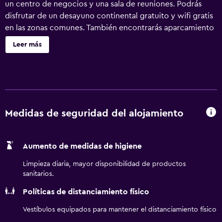
un centro de negocios y una sala de reuniones. Podrás
disfrutar de un desayuno continental gratuito y wifi gratis
en las zonas comunes. También encontrarás aparcamiento
sin asistencia, servicio de recepción 24 horas y asistencia
Leer más
turística y para la compra de entradas. Holiday Inn Express
Barcelona City 22@ by IHG ofrece 186 alojamientos con
aire acondicionado, minibar y caja fuerte. Se ofrece una
televisión de pantalla plana con canales por satélite y
películas de pago. Los baños están equipados con ducha y
secador de pelo. Este hotel en Barcelona ofrece acceso a
Medidas de seguridad del alojamiento
Internet wifi gratis. Los servicios para las personas de
negocios incluyen escritorio y teléfono. Se ofrece servicio
Aumento de medidas de higiene
de limpieza todos los días y es posible solicitar tabla de
planchar con plancha.
Limpieza diaria, mayor disponibilidad de productos
sanitarios.
Políticas de distanciamiento físico
Vestíbulos equipados para mantener el distanciamiento físico