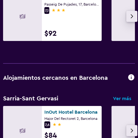
Fax/fotocopiadora
Passeig De Pujades, 17, Barcelona
3 estrellas
7,1
Escritorio
Actividades
$92
Acceso a la playa
Alojamientos cercanos en Barcelona
Sarria-Sant Gervasi
Ver más
InOut Hostel Barcelona
Major Del Rectoret 2, Barcelona
2 estrellas
7,6
$84