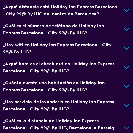
Baño
¿A qué distancia está Holiday Inn Express Barcelona
Ducha
- City 22@ By IHG del centro de Barcelona?
Tina de baño
¿Cuál es el número de teléfono de Holiday Inn
Secador de pelo
Express Barcelona - City 22@ By IHG?
Aseo
¿Hay wifi en Holiday Inn Express Barcelona - City
Papel higiénico
22@ By IHG?
Baño privado
¿A qué hora es el check-out en Holiday Inn Express
Barcelona - City 22@ By IHG?
Habitación
¿Cuánto cuesta una habitación en Holiday Inn
Camas extralargas (+2 m)
Express Barcelona - City 22@ By IHG?
Enchufe cerca de la cama
¿Hay servicio de lavandería en Holiday Inn Express
Despertador
Barcelona - City 22@ By IHG?
Sofá cama
¿Cuál es la distancia de Holiday Inn Express
Perchero
Barcelona - City 22@ By IHG, Barcelona, a Passeig
Armario o clóset