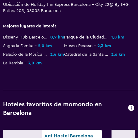
Ubicación de Holiday Inn Express Barcelona - City 22@ By IHG:
Pallars 203, 08005 Barcelona
Salud y seguridad
Limpieza diaria
Mejores lugares de interés
Botiquín de primeros auxilios
Disseny Hub Barcelona (DHUB)
0,9 km
Parque de la Ciudadela
1,8 km
Caja fuerte
Sagrada Familia
2,0 km
Museo Picasso
2,3 km
Palacio de la Música Catalana
2,4 km
Catedral de la Santa Cruz y Santa Eulalia de Barcelona
2,6 km
Estacionamiento y transporte
La Rambla
3,0 km
Estacionamiento
Estacionamiento privado
Lavandería
Hoteles favoritos de momondo en
Lavandería
Barcelona
Servicios de lavandería/tintorería
Zona de trabajo
Ant Hostel Barcelona