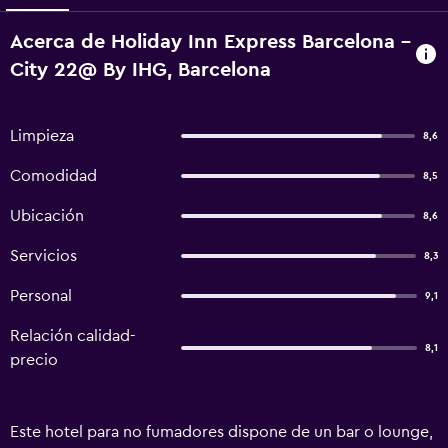
Acerca de Holiday Inn Express Barcelona -
City 22@ By IHG, Barcelona
Limpieza
8,6
Comodidad
8,5
Ubicación
8,6
Servicios
8,3
Personal
9,1
Relación calidad-
8,1
precio
Este hotel para no fumadores dispone de un bar o lounge,