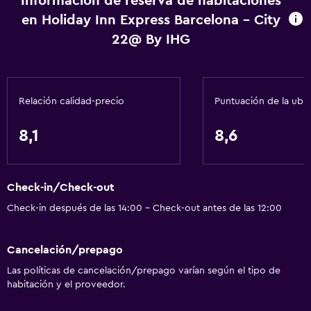
Información de reserva de habitaciones
Papeleras
en Holiday Inn Express Barcelona - City
22@ By IHG
Servicios y facilidades
Centro de negocios
Renta de autos
Relación calidad-precio
Puntuación de la ubi
Servicio de despertador
Caja fuerte
8,1
8,6
Cambio de divisas
Instalaciones para reuniones
Check-in/Check-out
Acceso con tarjeta
Check-in después de las 14:00 - Check-out antes de las 12:00
Recepción 24 horas
Cancelación/prepago
Comedor
Las políticas de cancelación/prepago varían según el tipo de
Tetera eléctrica
habitación y el proveedor.
Bar/lounge