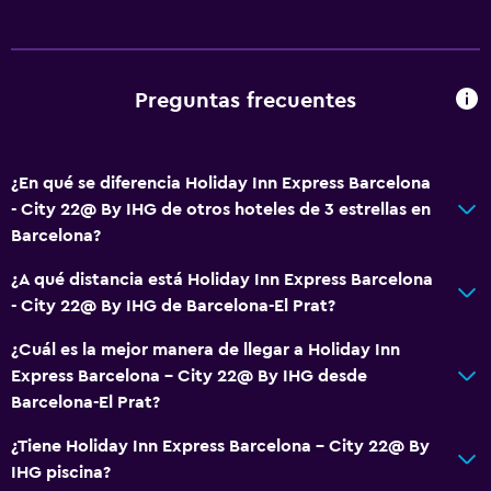
Tetera/cafetera
Tetera
Máquina expendedora (bebidas)
Preguntas frecuentes
Cafetería
Máquina expendedora (botanas)
¿En qué se diferencia Holiday Inn Express Barcelona
- City 22@ By IHG de otros hoteles de 3 estrellas en
Accesibilidad y adecuación
Barcelona?
Accesibilidad
¿A qué distancia está Holiday Inn Express Barcelona
Ascensor
- City 22@ By IHG de Barcelona-El Prat?
Ascensor disponible
¿Cuál es la mejor manera de llegar a Holiday Inn
Para no fumadores
Express Barcelona - City 22@ By IHG desde
Almohada sin plumas
Barcelona-El Prat?
Plantas superiores accesibles por ascensor
¿Tiene Holiday Inn Express Barcelona - City 22@ By
IHG piscina?