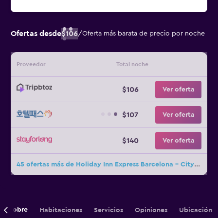
Ofertas desde
$106
/
Oferta más barata de precio por noche
Proveedor
Total noche
$106
Ver oferta
$107
Ver oferta
$140
Ver oferta
45 ofertas más de Holiday Inn Express Barcelona - City 22@ By IHG
Sobre
Habitaciones
Servicios
Opiniones
Ubicación