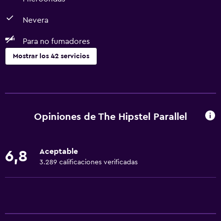
Nevera
Para no fumadores
Mostrar los 42 servicios
Servicios básicos
Wifi gratis
Internet
Opiniones de The Hipstel Parallel
Ropa de cama
Toallas
Aceptable
6,8
Extinguidor
3.289 calificaciones verificadas
Aire acondicionado
Alarma de humo
Toallas/ropa de cama (cargo adicional)