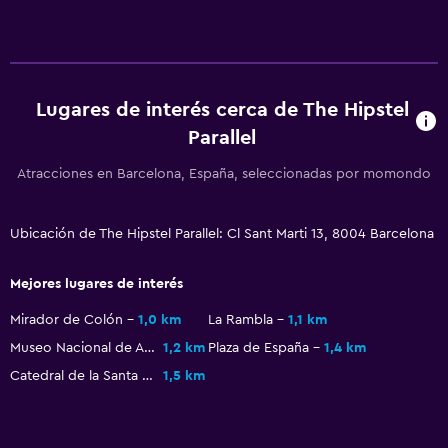
Aire libre
Terraza/patio
Lavandería
Lugares de interés cerca de The Hipstel
Lavandería
Parallel
Atracciones en Barcelona, España, seleccionadas por momondo
Salud y seguridad
Botiquín de primeros auxilios
Ubicación de The Hipstel Parallel: Cl Sant Marti 13, 8004 Barcelona
Mejores lugares de interés
Mirador de Colón
1,0 km
La Rambla
1,1 km
Museo Nacional de Arte de Cataluña
1,2 km
Plaza de España
1,4 km
Catedral de la Santa Cruz y Santa Eulalia de Barcelona
1,5 km