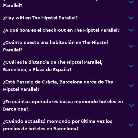
Cortina
Parallel?
Sofá
¿Hay wifi en The Hipstel Parallel?
Espacio de almacenamiento
¿A qué hora es el check-out en The Hipstel Parallel?
Servicios y facilidades
¿Cuánto cuesta una habitación en The Hipstel
Caja fuerte
Parallel?
Servicio de habitaciones
¿Cuál es la distancia de The Hipstel Parallel,
Mostrador de información turística
Barcelona, a Plaza de España?
Recepción 24 horas
¿Está Passeig de Gràcia, Barcelona cerca de The
Acceso con tarjeta
Hipstel Parallel?
¿En cuántos operadores busca momondo hoteles en
Habitación
Barcelona?
Enchufe cerca de la cama
¿Cuándo actualizó momondo por última vez los
Sofá cama
precios de hoteles en Barcelona?