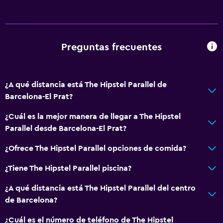
Almohada sin plumas
Ascensor disponible
Plantas superiores accesibles por ascensor
Preguntas frecuentes
Cocina
Tetera eléctrica
¿A qué distancia está The Hipstel Parallel de
Barcelona-El Prat?
Nevera
Microondas
¿Cuál es la mejor manera de llegar a The Hipstel
Parallel desde Barcelona-El Prat?
Cocina
Cocineta
¿Ofrece The Hipstel Parallel opciones de comida?
¿Tiene The Hipstel Parallel piscina?
General
¿A qué distancia está The Hipstel Parallel del centro
Casilleros
de Barcelona?
Piso de parquet o madera noble
¿Cuál es el número de teléfono de The Hipstel