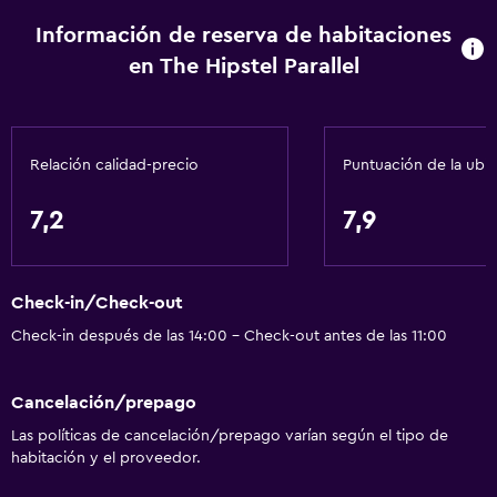
Calefacción
Información de reserva de habitaciones
Baño
en The Hipstel Parallel
Secador de pelo
Aseo
Relación calidad-precio
Puntuación de la ubi
Papel higiénico
Baño compartido
7,2
7,9
Baño compartido
Ducha
Check-in/Check-out
Baño privado
Check-in después de las 14:00 - Check-out antes de las 11:00
Accesibilidad y adecuación
Cancelación/prepago
Para no fumadores
Las políticas de cancelación/prepago varían según el tipo de
Solo adultos
habitación y el proveedor.
Ascensor