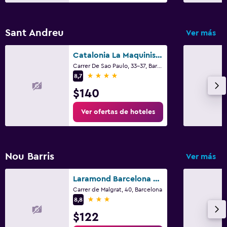
Canales de pago
Radio
Sant Andreu
Ver más
Sala de estar/TV compartida
Catalonia La Maquinista
TV
Carrer De Sao Paulo, 33-37, Barcelona
4 estrellas
8,7
Salud y seguridad
$140
Limpieza diaria
Ver ofertas de hoteles
Cámaras CCTV en zonas comunes
Cámaras CCTV en el exterior
Seguridad las 24 horas
Nou Barris
Ver más
Botiquín de primeros auxilios
Laramond Barcelona Rooms
Caja fuerte
Carrer de Malgrat, 40, Barcelona
3 estrellas
8,8
Lavandería
$122
Lavandería