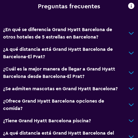
Zona de estar
Preguntas frecuentes
Pantuflas
Sofá
¿En qué se diferencia Grand Hyatt Barcelona de
Habitaciones insonorizadas
otros hoteles de 5 estrellas en Barcelona?
Teléfono
¿A qué distancia está Grand Hyatt Barcelona de
Alfombrado
Barcelona-El Prat?
Vista a la ciudad
¿Cuál es la mejor manera de llegar a Grand Hyatt
Barcelona desde Barcelona-El Prat?
Servicios básicos
¿Se admiten mascotas en Grand Hyatt Barcelona?
Wifi disponible en todas las instalaciones
Extinguidor
¿Ofrece Grand Hyatt Barcelona opciones de
comida?
Artículos de aseo gratis
Alarma de humo
¿Tiene Grand Hyatt Barcelona piscina?
Calefacción
¿A qué distancia está Grand Hyatt Barcelona del