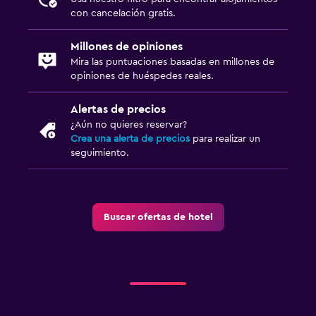
Gimnasio
con cancelación gratis.
Gimnasio
Millones de opiniones
Mira las puntuaciones basadas en millones de
Aire libre
opiniones de huéspedes reales.
Jardín
Alertas de precios
Terraza/patio
¿Aún no quieres reservar?
Crea una alerta de precios
para realizar un
Sillas de playa
seguimiento.
Zona de trabajo
Fax/fotocopiadora
Buscar ofertas de hotel
Caja fuerte para laptops
Escritorio
Ideal para familias
Cuna/cama nido disponibles