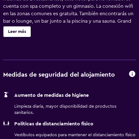
cuenta con spa completo y un gimnasio. La conexión wifi
en las zonas comunes es gratuita. También encontrarás un
bar o lounge, un bar junto a la piscina y una sauna. Grand
Hyatt Barcelona ofrece 465 alojamientos con minibar y
Leer más
máquina de café espresso. Las camas tienen colchones
con una capa de acolchado adicional y están vestidas con
sábanas de algodón egipcio, edredón de plumas y ropa
de cama de alta calidad. Cabe destacar que este
alojamiento permite a sus clientes elegir el tipo de
almohada. Se ofrece una Smart TV de 49 pulgadas con
Medidas de seguridad del alojamiento
canales por satélite. Los baños están dotados de
albornoces, zapatillas, artículos de higiene personal
Aumento de medidas de higiene
gratuitos y secador de pelo. Este hotel en Barcelona
ofrece acceso a Internet wifi gratis con una velocidad de
Limpieza diaria, mayor disponibilidad de productos
50 Mbps o más. Los servicios para las personas de
sanitarios.
negocios incluyen cajas fuertes y teléfono. Las
Políticas de distanciamiento físico
habitaciones también incluyen botella de agua gratuita y
cortinas opacas. Se ofrece servicio nocturno de
Vestíbulos equipados para mantener el distanciamiento físico