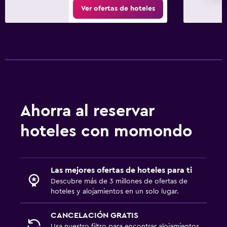
Ver ofertas de hoteles
Servicio de planchado
Servicios de lavandería/tintorería
Plancha para pantalones
Plancha y tabla de planchar
Estacionamiento y transporte
Ahorra al reservar
Traslado al aeropuerto (con cargos)
Valet parking gratuito
hoteles con momondo
Carga de vehículos eléctricos
Valet parking
Las mejores ofertas de hoteles para ti
Descubre más de 3 millones de ofertas de
Gimnasio
hoteles y alojamientos en un solo lugar.
Aerobics
CANCELACIÓN GRATIS
Clases de fitness
Usa nuestro filtro para encontrar alojamientos