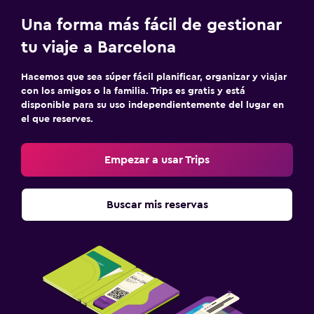
Comidas para niños
Una forma más fácil de gestionar
Buffet infantil
tu viaje a Barcelona
Habitación
Hacemos que sea súper fácil planificar, organizar y viajar
con los amigos o la familia. Trips es gratis y está
Despertador
disponible para su uso independientemente del lugar en
el que reserves.
Armario o clóset
Empezar a usar Trips
Actividades
Bicicletas
Buscar mis reservas