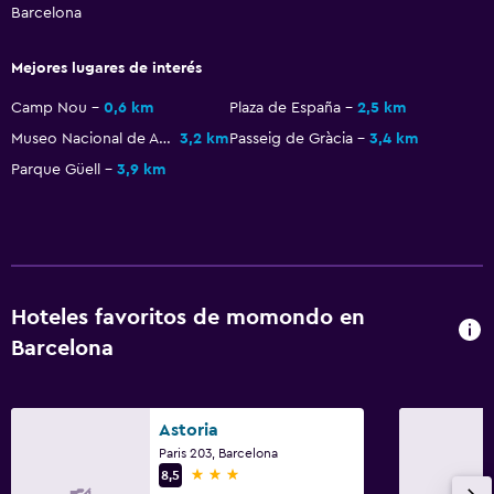
Barcelona
Tetera eléctrica
Cocineta
Mejores lugares de interés
Tetera/cafetera
Camp Nou
0,6 km
Plaza de España
2,5 km
Tetera
Museo Nacional de Arte de Cataluña
3,2 km
Passeig de Gràcia
3,4 km
Nevera
Parque Güell
3,9 km
Cafetera
Comedor
Accesibilidad y adecuación
Hoteles favoritos de momondo en
Hipoalergénico
Barcelona
Habitaciones para no fumadores disponibles
Mascotas permitidas bajo consulta (pueden aplicar cargos
extra)
Astoria
Paris 203, Barcelona
Accesibilidad
3 estrellas
8,5
Ascensor disponible