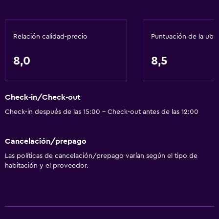
Masaje de pies
Check-out exprés
Relación calidad-precio
Puntuación de la ubi
Recepción 24 horas
Caja fuerte
8,0
8,5
Botella de agua
Check-in/Check-out
General
Check-in después de las 15:00 - Check-out antes de las 12:00
Habitaciones familiares
Piso de parquet o madera noble
Cancelación/prepago
Posibilidad de habitaciones conectadas
Las políticas de cancelación/prepago varían según el tipo de
Vista a punto de interés
habitación y el proveedor.
Casilleros
Cortina
Espacio de almacenamiento