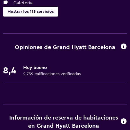
Cafetería
Mostrar los 115 servicios
Servicios y facilidades
Alquiler de equipos de audio/video
Centro de negocios
Opiniones de Grand Hyatt Barcelona
Renta de autos
Servicio de despertador
Muy bueno
8,4
Servicio de conserjería
2.739 calificaciones verificadas
Cambio de divisas
Baño turco
Instalaciones para reuniones
Servicio de habitaciones
Información de reserva de habitaciones
Mostrador de información turística
en Grand Hyatt Barcelona
Acceso con tarjeta