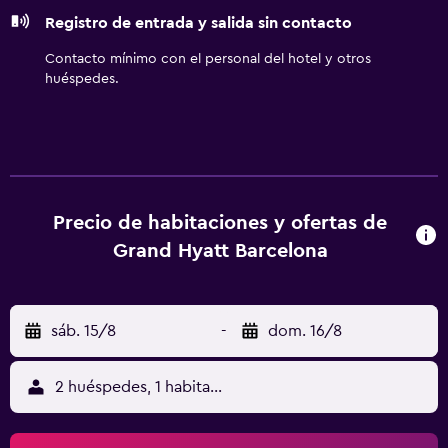
descubierta y servicio de limpieza todos los días. En el
Registro de entrada y salida sin contacto
alojamiento hay piscina al aire libre de temporada y
bañera de hidromasaje. Otros servicios de ocio y
Contacto mínimo con el personal del hotel y otros
esparcimiento incluyen sauna y gimnasio. Se pueden
huéspedes.
practicar las actividades de ocio y esparcimiento que se
indican más abajo en las instalaciones o cerca del
alojamiento (es posible que se aplique un recargo).
Precio de habitaciones y ofertas de
Grand Hyatt Barcelona
sáb. 15/8
-
dom. 16/8
2 huéspedes, 1 habitación