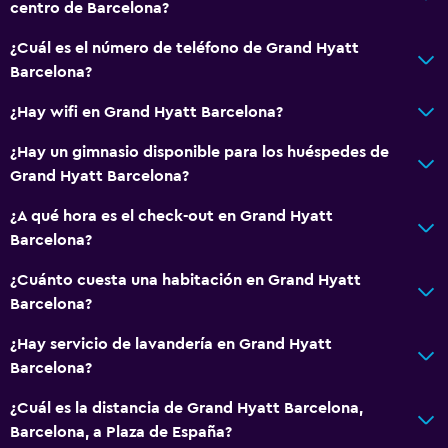
Aire acondicionado
centro de Barcelona?
Wifi gratis
¿Cuál es el número de teléfono de Grand Hyatt
Champú
Barcelona?
Gel de ducha
¿Hay wifi en Grand Hyatt Barcelona?
Acondicionador
¿Hay un gimnasio disponible para los huéspedes de
Grand Hyatt Barcelona?
Baño
¿A qué hora es el check-out en Grand Hyatt
Albornoz
Barcelona?
Baño privado
¿Cuánto cuesta una habitación en Grand Hyatt
Ducha
Barcelona?
Gorro de baño
¿Hay servicio de lavandería en Grand Hyatt
Baño adicional
Barcelona?
Tina de baño
¿Cuál es la distancia de Grand Hyatt Barcelona,
Aseo
Barcelona, a Plaza de España?
Papel higiénico