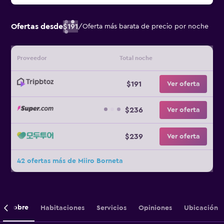
Ofertas desde
$191
/
Oferta más barata de precio por noche
Proveedor
Total noche
$191
Ver oferta
$236
Ver oferta
$239
Ver oferta
42 ofertas más de Miiro Borneta
Sobre
Habitaciones
Servicios
Opiniones
Ubicación