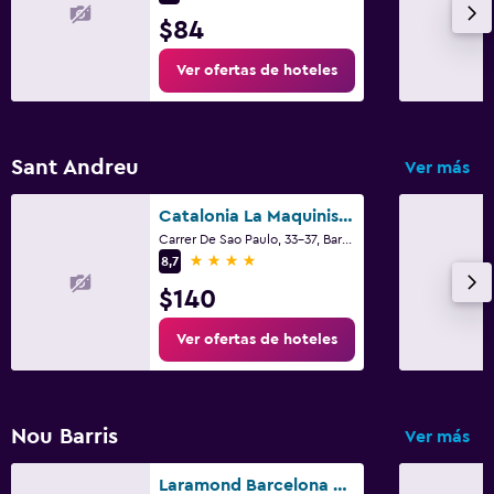
$84
Ver ofertas de hoteles
Sant Andreu
Ver más
Catalonia La Maquinista
Carrer De Sao Paulo, 33-37, Barcelona
4 estrellas
8,7
$140
Ver ofertas de hoteles
Nou Barris
Ver más
Laramond Barcelona Rooms