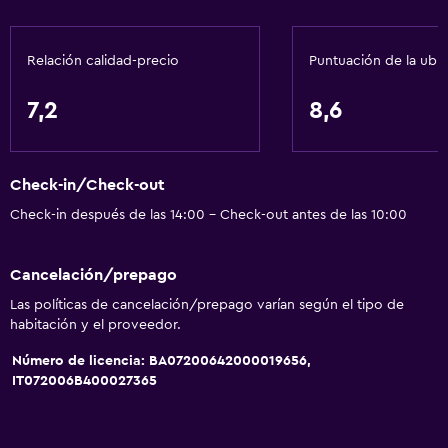
Accesibilidad y adecuación
Relación calidad-precio
Puntuación de la ubi
Para no fumadores
Mascotas permitidas bajo consulta (pueden aplicar cargos
7,2
8,6
extra)
Ascensor
Almohada sin plumas
Check-in/Check-out
Ascensor disponible
Check-in después de las 14:00 - Check-out antes de las 10:00
Plantas superiores accesibles por ascensor
Cancelación/prepago
Baño
Las políticas de cancelación/prepago varían según el tipo de
habitación y el proveedor.
Bidé
Número de licencia: BA07200642000019656,
Secador de pelo
IT072006B400027365
Aseo
Papel higiénico