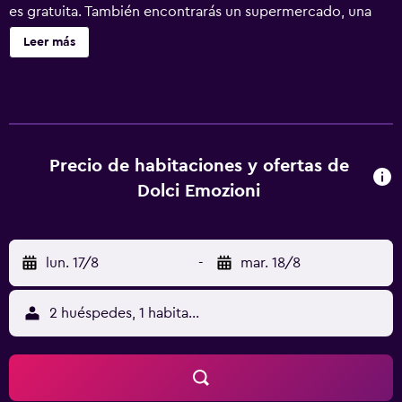
es gratuita. También encontrarás un supermercado, una
peluquería y cajero o servicios bancarios. Se incluye un
Leer más
único servicio de limpieza durante la estancia. Dolci
Emozioni ofrece 7 alojamientos con aire acondicionado,
minibar y secador de pelo. Las habitaciones disponen de
balcón. Se ofrece una televisión de pantalla plana en todas
las habitaciones. Los baños están equipados con ducha.
Los huéspedes pueden navegar por la web gracias a
Precio de habitaciones y ofertas de
nuestro acceso a Internet wifi gratis. Se ofrece servicio de
Dolci Emozioni
limpieza todos los días.
lun. 17/8
-
mar. 18/8
2 huéspedes, 1 habitación