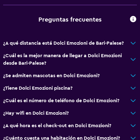
Ducha
Baño privado
Preguntas frecuentes
Habitación
Cama plegable
¿A qué distancia está Dolci Emozioni de Bari-Palese?
Perchero
¿Cuál es la mejor manera de llegar a Dolci Emozioni
Enchufe cerca de la cama
desde Bari-Palese?
Armario o clóset
¿Se admiten mascotas en Dolci Emozioni?
Sofá cama
¿Tiene Dolci Emozioni piscina?
Comedor
¿Cuál es el número de teléfono de Dolci Emozioni?
Tetera
¿Hay wifi en Dolci Emozioni?
Minibar
¿A qué hora es el check-out en Dolci Emozioni?
Nevera
¿Cuánto cuesta una habitación en Dolci Emozioni?