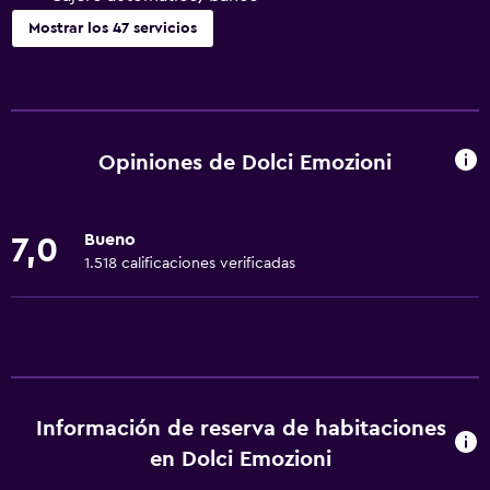
Mostrar los 47 servicios
Servicios básicos
Wifi gratis
Wifi disponible en todas las instalaciones
Opiniones de Dolci Emozioni
Internet
Gel de ducha
Bueno
7,0
Ropa de cama
1.518 calificaciones verificadas
Toallas
Extinguidor
Aire acondicionado
Champú
Información de reserva de habitaciones
Calefacción
en Dolci Emozioni
Papeleras