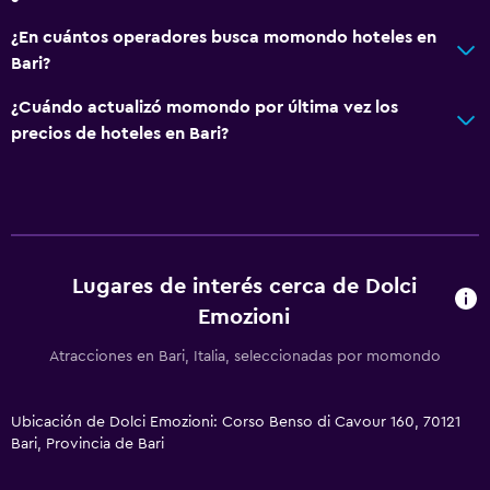
Cafetería
¿En cuántos operadores busca momondo hoteles en
Lavandería
Bari?
Lavandería
¿Cuándo actualizó momondo por última vez los
Servicio de planchado
precios de hoteles en Bari?
Plancha y tabla de planchar
Salud y seguridad
Limpieza diaria
Lugares de interés cerca de Dolci
Botiquín de primeros auxilios
Emozioni
Cámaras CCTV en zonas comunes
Atracciones en Bari, Italia, seleccionadas por momondo
Servicios y facilidades
Ubicación de Dolci Emozioni: Corso Benso di Cavour 160, 70121
Cajero automático/banco
Bari, Provincia de Bari
Check-out exprés