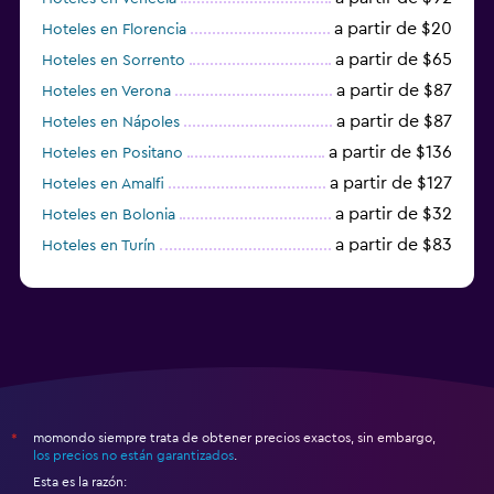
a partir de $20
Hoteles en Florencia
a partir de $65
Hoteles en Sorrento
a partir de $87
Hoteles en Verona
a partir de $87
Hoteles en Nápoles
a partir de $136
Hoteles en Positano
a partir de $127
Hoteles en Amalfi
a partir de $32
Hoteles en Bolonia
a partir de $83
Hoteles en Turín
a partir de $94
Hoteles en Palermo
momondo siempre trata de obtener precios exactos, sin embargo,
*
los precios no están garantizados
.
Esta es la razón: