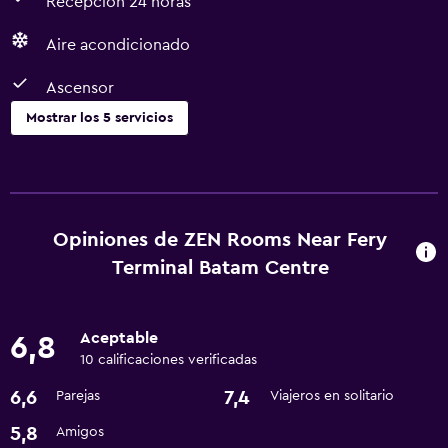
Recepción 24 horas
Aire acondicionado
Ascensor
Mostrar los 5 servicios
Servicios básicos
Wifi gratis
Aire acondicionado
Opiniones de ZEN Rooms Near Fery
Terminal Batam Centre
Sistema de entretenimiento
TV por cable o vía satélite
Aceptable
6,8
10 calificaciones verificadas
Accesibilidad y adecuación
6,6
7,4
Parejas
Viajeros en solitario
Ascensor
5,8
Amigos