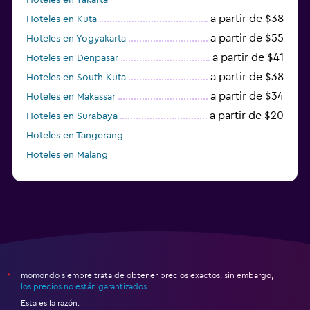
a partir de $38
Hoteles en Kuta
a partir de $55
Hoteles en Yogyakarta
a partir de $41
Hoteles en Denpasar
a partir de $38
Hoteles en South Kuta
a partir de $34
Hoteles en Makassar
a partir de $20
Hoteles en Surabaya
Hoteles en Tangerang
Hoteles en Malang
Hoteles en Tabanan
momondo siempre trata de obtener precios exactos, sin embargo,
*
los precios no están garantizados
.
Esta es la razón: