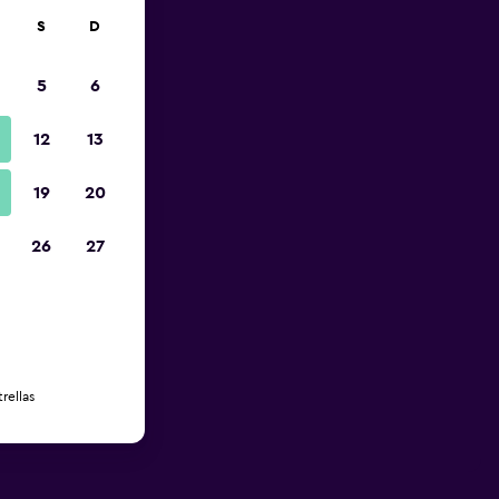
S
D
5
6
12
13
19
20
26
27
rellas