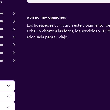
as
0
Aún no hay opiniones
0
Los huéspedes calificaron este alojamiento, p
6
Echa un vistazo a las fotos, los servicios y la u
4
adecuada para tu viaje.
0
2
0