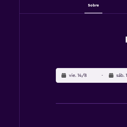
Sobre
vie. 14/8
-
sáb. 