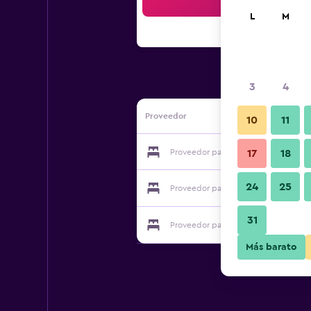
Bus
L
M
3
4
Proveedor
10
11
Proveedor para Karahan Otel
17
18
24
25
Proveedor para Karahan Otel
31
Proveedor para Karahan Otel
Más barato