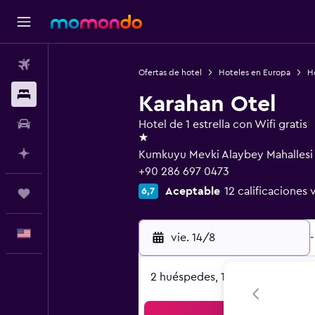
Vuelos
Ofertas de hotel
Hoteles en Europa
Ho
Alojamientos
Karahan Otel
Autos
Hotel de 1 estrella con Wifi gratis
1 estrella
Planifica con IA
Kumkuyu Mevki Alaybey Mahallesi
+90 286 697 0473
Aceptable
12 calificaciones 
6,7
Trips
Español
vie. 14/8
-
2 huéspedes, 1 habitación