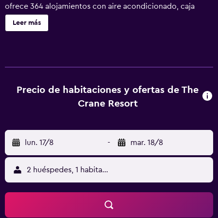
ofrece 364 alojamientos con aire acondicionado, caja
fuerte y albornoces. Las habitaciones disponen de balcón
Leer más
amueblado. Se ofrece una televisión de pantalla plana con
canales por cable. Los huéspedes pueden utilizar los
siguientes servicios disponibles en las habitaciones:
frigorífico/congelador grande y microondas. Los baños
están equipados con artículos de higiene personal
gratuitos y secador de pelo. Los huéspedes pueden
Precio de habitaciones y ofertas de The
navegar por la web gracias a nuestro acceso a Internet
Crane Resort
wifi gratis. Los servicios para las personas de negocios
incluyen escritorio y teléfono; las llamadas locales, de
larga distancia e internacionales son gratuitas (pueden
lun. 17/8
-
mar. 18/8
existir restricciones). Las habitaciones también incluyen
tabla de planchar con plancha y ventilador de techo. Se
ofrece servicio de limpieza todos los días y es posible
2 huéspedes, 1 habitación
solicitar masajes en la habitación. En el alojamiento hay 5
piscinas al aire libre además de piscina infantil. Otros
servicios de ocio y esparcimiento incluyen gimnasio
abierto las 24 horas. Se pueden practicar las actividades