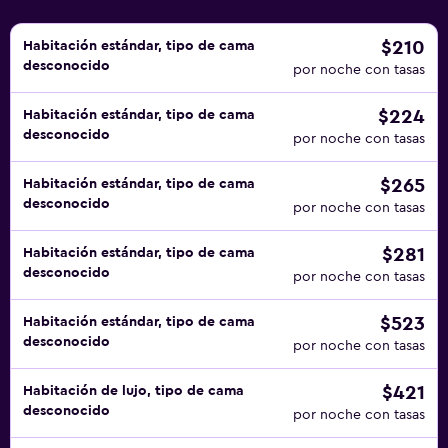
de ocio y esparcimiento que se indican más abajo en las
instalaciones o cerca del alojamiento (es posible que se
$210
Habitación estándar, tipo de cama
desconocido
aplique un recargo).
por noche con tasas
$224
Habitación estándar, tipo de cama
desconocido
por noche con tasas
$265
Habitación estándar, tipo de cama
desconocido
por noche con tasas
$281
Habitación estándar, tipo de cama
desconocido
por noche con tasas
$523
Habitación estándar, tipo de cama
desconocido
por noche con tasas
$421
Habitación de lujo, tipo de cama
desconocido
por noche con tasas