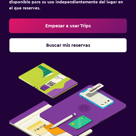
Bañera de hidromasaje
disponible para su uso independientemente del lugar en
el que reserves.
Sauna
Empezar a usar Trips
Zona de trabajo
Fax/fotocopiadora
Buscar mis reservas
Escritorio
Gimnasio
Gimnasio