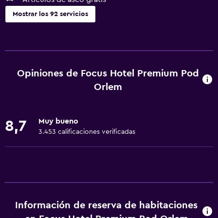
Mostrar los 92 servicios
Comedor
Tetera eléctrica
Almuerzos para llevar
Opiniones de Focus Hotel Premium Pod
Menús para dietas especiales (bajo petición)
Orlem
Bar de tapas
Restaurante
Muy bueno
8,7
Bar/lounge
3.453 calificaciones verificadas
Desayuno en la habitación
Tetera/cafetera
Tetera
Nevera
Información de reserva de habitaciones
La comida se puede entregar en el alojamiento