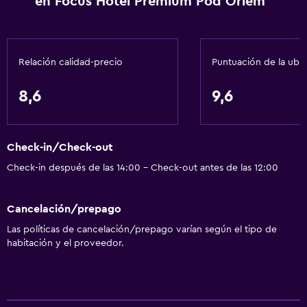
en Focus Hotel Premium Pod Orlem
Cafetera
Mesa de comedor
Relación calidad-precio
Puntuación de la ubi
Accesibilidad y adecuación
Mascotas permitidas bajo consulta (pueden aplicar cargos
8,6
9,6
extra)
Accesibilidad
Check-in/Check-out
Ducha adaptada para silla de ruedas
Check-in después de las 14:00 - Check-out antes de las 12:00
Ascensor
Silla para ducha
Cancelación/prepago
Ascensor disponible
Las políticas de cancelación/prepago varían según el tipo de
Almohada hipoalergénica
habitación y el proveedor.
Para no fumadores
Fregadero bajo
Inodoro con barras de apoyo