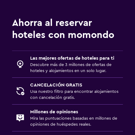
Perchero
Armario o clóset
Ahorra al reservar
Estacionamiento y transporte
hoteles con momondo
Estacionamiento
Estacionamiento privado
Las mejores ofertas de hoteles para ti
Servicio de traslado (cargo adicional)
Descubre más de 3 millones de ofertas de
hoteles y alojamientos en un solo lugar.
Lavandería
CANCELACIÓN GRATIS
Lavandería
Usa nuestro filtro para encontrar alojamientos
Servicio de planchado
con cancelación gratis.
Servicios de lavandería/tintorería
Millones de opiniones
Mira las puntuaciones basadas en millones de
Actividades
opiniones de huéspedes reales.
Senderismo