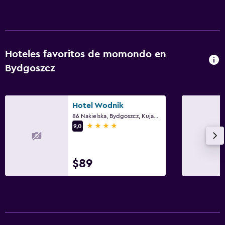
General
Habitaciones familiares
Zona de estar
Hoteles favoritos de momondo en
Piso de parquet o madera noble
Bydgoszcz
Pantuflas
Vista al patio interior
Hotel Wodnik
Sofá
86 Nakielska, Bydgoszcz, Kujawsko-Pomorskie
4 estrellas
Alfombrado
9,0
Vista a la ciudad
Espacio de almacenamiento
$89
Habitación
Enchufe cerca de la cama
Sofá cama