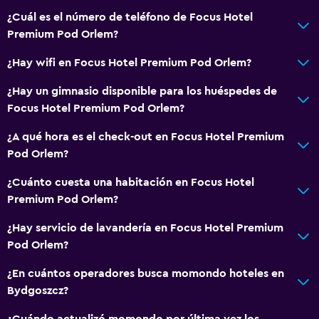
Check-in/check-out privado
¿Cuál es el número de teléfono de Focus Hotel
Premium Pod Orlem?
Recepción 24 horas
¿Hay wifi en Focus Hotel Premium Pod Orlem?
Servicios básicos
¿Hay un gimnasio disponible para los huéspedes de
Wifi gratis
Focus Hotel Premium Pod Orlem?
Wifi disponible en todas las instalaciones
¿A qué hora es el check-out en Focus Hotel Premium
Internet
Pod Orlem?
Ropa de cama
¿Cuánto cuesta una habitación en Focus Hotel
Toallas
Premium Pod Orlem?
Extinguidor
¿Hay servicio de lavandería en Focus Hotel Premium
Artículos de aseo gratis
Pod Orlem?
Champú
¿En cuántos operadores busca momondo hoteles en
Alarma de humo
Bydgoszcz?
Calefacción
¿Cuándo actualizó momondo por última vez los