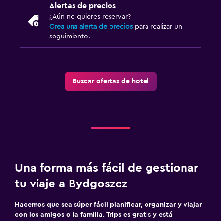
Alertas de precios
Casino
¿Aún no quieres reservar?
Crea una alerta de precios
para realizar un
Mesa de billar
seguimiento.
Salud y seguridad
Botiquín de primeros auxilios
Buscar ofertas de hotel
Cámaras CCTV en zonas comunes
Cámaras CCTV en el exterior
Ideal para familias
Cuna/cama nido disponibles
Comidas para niños
Una forma más fácil de gestionar
Buffet infantil
tu viaje a Bydgoszcz
Hacemos que sea súper fácil planificar, organizar y viajar
Piscina y spa
con los amigos o la familia. Trips es gratis y está