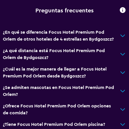
Plantas superiores accesibles por ascensor
Preguntas frecuentes
Plantas superiores accesibles por escaleras
¿En qué se diferencia Focus Hotel Premium Pod
Servicios y facilidades
Orlem de otros hoteles de 4 estrellas en Bydgoszcz?
Salas de conferencia
¿A qué distancia está Focus Hotel Premium Pod
Centro de negocios
Orlem de Bydgoszcz?
Renta de autos
¿Cuál es la mejor manera de llegar a Focus Hotel
Servicio de despertador
Premium Pod Orlem desde Bydgoszcz?
Caja fuerte
¿Se admiten mascotas en Focus Hotel Premium Pod
Cambio de divisas
Orlem?
Instalaciones para reuniones
¿Ofrece Focus Hotel Premium Pod Orlem opciones
Servicio de habitaciones
de comida?
Check-out exprés
¿Tiene Focus Hotel Premium Pod Orlem piscina?
Botella de agua