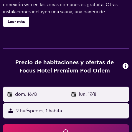
conexión wifi en las zonas comunes es gratuita. Otras
instalaciones incluyen una sauna, una bañera de
hidromasaje y aparcamiento sin asistencia. Se incluye un
Leer más
servicio de limpieza limitado. Focus Hotel Premium Pod
Orlem ofrece 75 alojamientos con minibar y caja fuerte. Se
ofrece una televisión LCD con canales por satélite. Los
baños están equipados con artículos de higiene personal
gratuitos y secador de pelo. Los huéspedes pueden
navegar por la web gracias a nuestro acceso a Internet
Precio de habitaciones y ofertas de
gratis (por cable y wifi). Los servicios para las personas de
Focus Hotel Premium Pod Orlem
negocios incluyen escritorio y teléfono. Se ofrece servicio
de limpieza de forma limitada y es posible solicitar tabla
de planchar con plancha. Los servicios de ocio y
dom. 16/8
-
lun. 17/8
esparcimiento en este hotel incluyen una bañera de
hidromasaje, sauna y gimnasio abierto las 24 horas.
2 huéspedes, 1 habitación