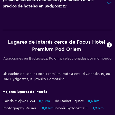
Gel de ducha
precios de hoteles en Bydgoszcz?
Papeleras
Baño
Inodoro adaptado
Lugares de interés cerca de Focus Hotel
Gorro de baño
Premium Pod Orlem
Tina de baño
Secador de pelo
Atracciones en Bydgoszcz, Polonia, seleccionadas por momondo
Aseo
Ubicación de Focus Hotel Premium Pod Orlem: Ul Gdanska 14, 85-
Papel higiénico
006 Bydgoszcz, Kujawsko-Pomorskie
Cepillo de dientes
Albornoz
Mejores lugares de interés
Baño privado
Galeria Miejska BWA
0,1 km
Old Market Square
0,5 km
Ducha italiana
Photography Museum Bydgoszcz
0,8 km
Polonia Bydgoszcz Stadium
1,3 km