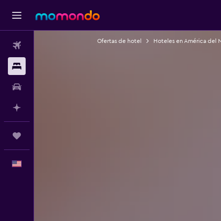
Ofertas de hotel
Hoteles en América del 
Vuelos
Alojamientos
Autos
Planifica con IA
Trips
Español