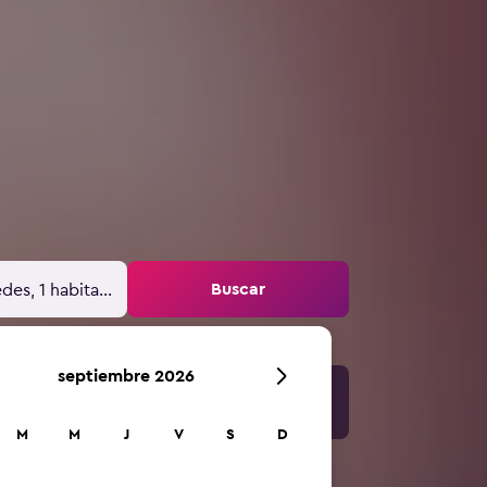
Buscar
des, 1 habitación
septiembre 2026
M
M
J
V
S
D