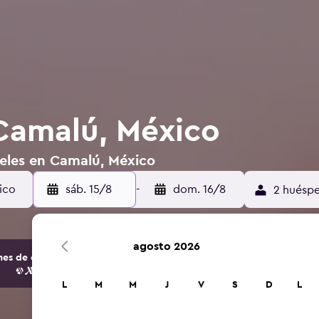
Camalú, México
teles en Camalú, México
sáb. 15/8
-
dom. 16/8
2 huéspe
agosto 2026
s de opciones de hoteles y alojamientos.
L
M
M
J
V
S
D
L