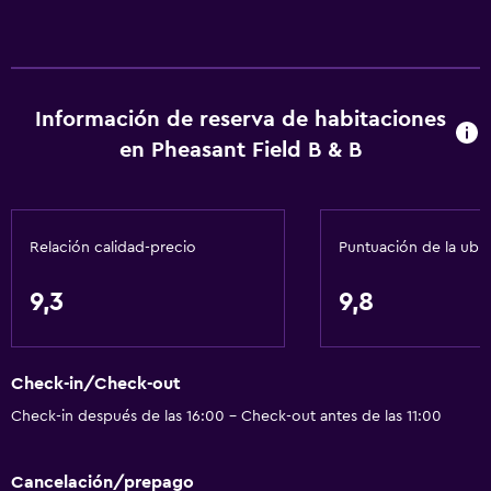
Artículos de aseo gratis
Alarma de humo
Calefacción
Información de reserva de habitaciones
Aire acondicionado
en Pheasant Field B & B
Papeleras
Accesibilidad y adecuación
Relación calidad-precio
Puntuación de la ubi
Unidad ubicada en la planta baja
Unidad accesible para personas en silla de ruedas
9,3
9,8
Accesibilidad
Ducha adaptada para silla de ruedas
Check-in/Check-out
Para no fumadores
Check-in después de las 16:00 - Check-out antes de las 11:00
Inodoro con barras de apoyo
Plantas superiores accesibles por escaleras
Cancelación/prepago