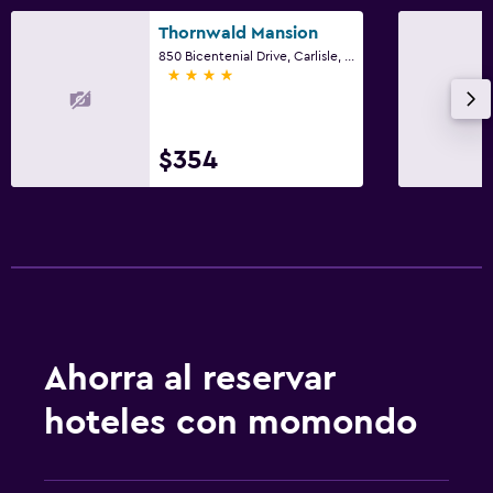
Golf
Thornwald Mansion
850 Bicentenial Drive, Carlisle, PA
Ciclismo
4 estrellas
Esquí
$354
Habitación
Enchufe cerca de la cama
Despertador
Sofá cama
Perchero
Armario o clóset
Ahorra al reservar
Sistema de entretenimiento
hoteles con momondo
TV de pantalla plana
Sala de estar/TV compartida