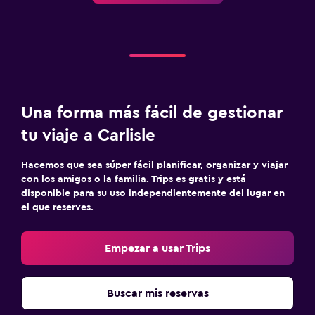
Servicios y facilidades
Salas de conferencia
Instalaciones para reuniones
Acceso con llave
Botella de agua
Una forma más fácil de gestionar
tu viaje a Carlisle
Estacionamiento y transporte
Hacemos que sea súper fácil planificar, organizar y viajar
Carga de vehículos eléctricos
con los amigos o la familia. Trips es gratis y está
Estacionamiento gratuito
disponible para su uso independientemente del lugar en
el que reserves.
Estacionamiento privado
Empezar a usar Trips
Zona de trabajo
Fax/fotocopiadora
Buscar mis reservas
Escritorio