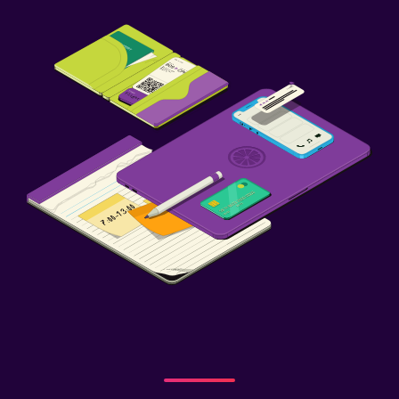
Lavandería
Plancha y tabla de planchar
Ideal para familias
Cuna/cama nido disponibles