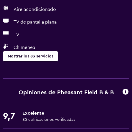
Aire acondicionado
TV de pantalla plana
TV
Chimenea
Mostrar los 83 servicios
Servicios básicos
Wifi gratis
Internet
Opiniones de Pheasant Field B & B
Ropa de cama
Toallas
Excelente
9,7
Ventilador
85 calificaciones verificadas
Extinguidor