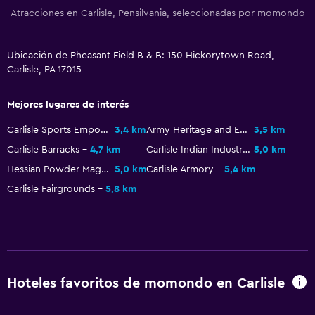
Comedor
Atracciones en Carlisle, Pensilvania, seleccionadas por momondo
Cocineta
Ubicación de Pheasant Field B & B: 150 Hickorytown Road,
Carlisle, PA 17015
Aire libre
Terraza/patio
Mejores lugares de interés
Terraza
Carlisle Sports Emporium
3,4 km
Army Heritage and Education Center
3,5 km
Comedor al aire libre
Carlisle Barracks
4,7 km
Carlisle Indian Industrial School
5,0 km
Muebles de exterior
Hessian Powder Magazine
5,0 km
Carlisle Armory
5,4 km
Chimenea exterior
Carlisle Fairgrounds
5,8 km
Jardín
Actividades
Senderismo
Hoteles favoritos de momondo en Carlisle
Pesca
Juegos de mesa/rompecabezas