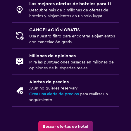
Las mejores ofertas de hoteles para ti
TV por cable o vía satélite
Descubre más de 3 millones de ofertas de
TV
hoteles y alojamientos en un solo lugar.
Comedor
CANCELACIÓN GRATIS
Usa nuestro filtro para encontrar alojamientos
Menús para dietas especiales (bajo petición)
con cancelación gratis.
Bar de tapas
Millones de opiniones
Desayuno en la habitación
Mira las puntuaciones basadas en millones de
Mesa de comedor
opiniones de huéspedes reales.
Alertas de precios
Salud y seguridad
¿Aún no quieres reservar?
Limpieza diaria
Crea una alerta de precios
para realizar un
seguimiento.
Botiquín de primeros auxilios
Cámaras CCTV en zonas comunes
Cámaras CCTV en el exterior
Buscar ofertas de hotel