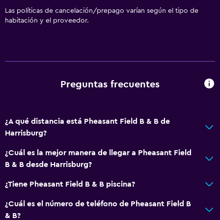
Áreas designadas para fumadores
Las políticas de cancelación/prepago varían según el tipo de
Entrada privada
habitación y el proveedor.
Baño
Ducha
Tina de baño
Preguntas frecuentes
Bañera de hidromasaje
Secador de pelo
¿A qué distancia está Pheasant Field B & B de
Aseo
Harrisburg?
Papel higiénico
¿Cuál es la mejor manera de llegar a Pheasant Field
Albornoz
B & B desde Harrisburg?
Baño privado
¿Tiene Pheasant Field B & B piscina?
Ducha italiana
¿Cuál es el número de teléfono de Pheasant Field B
General
& B?