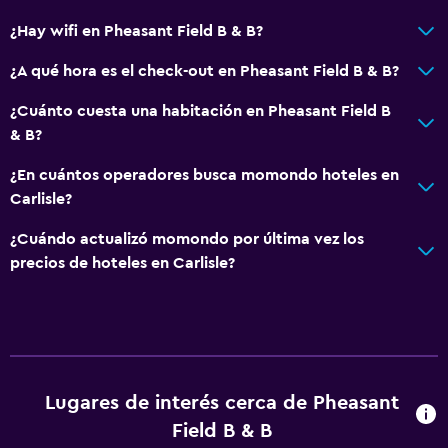
Habitaciones familiares
¿Hay wifi en Pheasant Field B & B?
Chimenea
¿A qué hora es el check-out en Pheasant Field B & B?
Zona de estar
¿Cuánto cuesta una habitación en Pheasant Field B
Vista al jardín
& B?
Sofá
¿En cuántos operadores busca momondo hoteles en
Vista al lago
Carlisle?
Alfombrado
¿Cuándo actualizó momondo por última vez los
Espacio de almacenamiento
precios de hoteles en Carlisle?
Cocina
Microondas
Utensilios de cocina
Nevera
Lugares de interés cerca de Pheasant
Field B & B
Cafetera