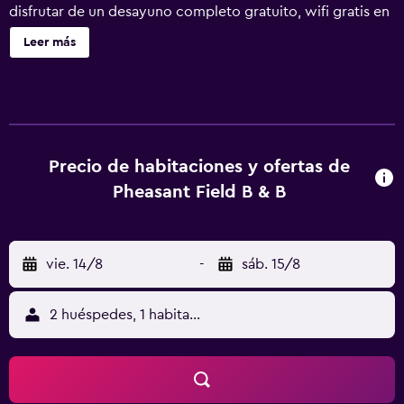
disfrutar de un desayuno completo gratuito, wifi gratis en
las zonas comunes y aparcamiento gratuito. Otras
Leer más
instalaciones incluyen un jardín y un vestíbulo con
chimenea. Pheasant Field B&B ofrece 8 alojamientos con
aire acondicionado, albornoces y secador de pelo. Cada
alojamiento tiene un mobiliario y decoración diferentes.
Las camas están vestidas con ropa de cama de alta
calidad. Se ofrece una televisión LCD de 32 pulgadas con
Precio de habitaciones y ofertas de
canales digitales. Los huéspedes pueden navegar por la
Pheasant Field B & B
web gracias a nuestro acceso a Internet wifi gratis. Las
habitaciones también incluyen tabla de planchar con
plancha y ventilador de techo. Se ofrece servicio de
vie. 14/8
-
sáb. 15/8
limpieza todos los días. Se pueden practicar las
actividades de ocio y esparcimiento que se indican más
abajo en las instalaciones o cerca del alojamiento (es
2 huéspedes, 1 habitación
posible que se aplique un recargo).